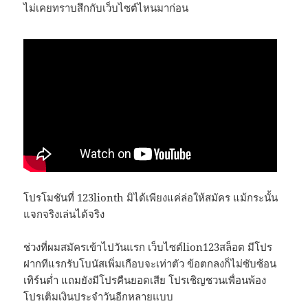
ไม่เคยทราบสึกกับเว็บไซต์ไหนมาก่อน
โปรโมชันที่ 123lionth มิได้เพียงแค่ล่อให้สมัคร แม้กระนั้น
แจกจริงเล่นได้จริง
ช่วงที่ผมสมัครเข้าไปวันแรก เว็บไซต์lion123สล็อต มีโปร
ฝากทีแรกรับโบนัสเพิ่มเกือบจะเท่าตัว ข้อตกลงก็ไม่ซับซ้อน
เทิร์นต่ำ แถมยังมีโปรคืนยอดเสีย โปรเชิญชวนเพื่อนพ้อง
โปรเติมเงินประจำวันอีกหลายแบบ