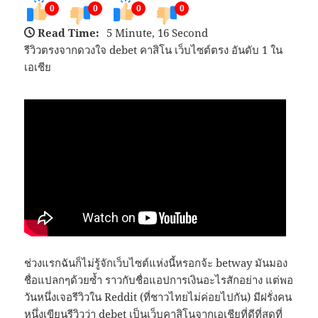
0
0
0
0
Read Time:
5 Minute, 16 Second
รีวิวตรงจากดวงใจ debet คาสิโน เว็บไซต์ตรง อันดับ 1 ใน
เอเชีย
ช่วงแรกฉันก็ไม่รู้จักเว็บไซต์แห่งนี้หรอกจ้ะ betway มันมอง
ชื่อแปลกๆด้วยซ้ำ ราวกับชื่อแอปการเงินอะไรสักอย่าง แต่พอ
วันหนึ่งเจอรีวิวใน Reddit (ที่ชาวไทยไม่ค่อยไปกัน) มีฝรั่งคน
หนึ่งเขียนรีวิวว่า debet เป็นเว็บคาสิโนจากเอเชียที่ดีที่สุดที่