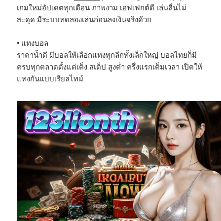
เกมใหม่อัปเดตทุกเดือน ภาพงาม เอฟเฟกต์ดี เล่นลื่นไม่
สะดุด มีระบบทดลองเล่นก่อนลงเงินจริงด้วย
• แทงบอล
ราคาน้ำดี มีบอลให้เลือกแทงทุกลีกทั้งเล็กใหญ่ บอลไทยก็มี
ครบทุกตลาดตั้งแต่เต็ง สเต็ป สูงต่ำ ครึ่งแรกเต็มเวลา เปิดให้
แทงกันแบบเรียลไทม์