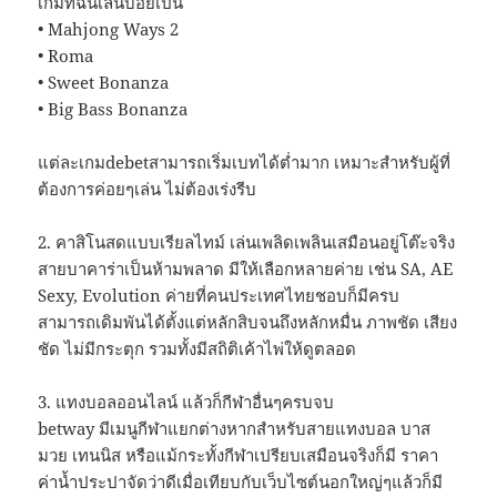
เกมที่ฉันเล่นบ่อยเป็น
• Mahjong Ways 2
• Roma
• Sweet Bonanza
• Big Bass Bonanza
แต่ละเกมdebetสามารถเริ่มเบทได้ต่ำมาก เหมาะสำหรับผู้ที่
ต้องการค่อยๆเล่น ไม่ต้องเร่งรีบ
2. คาสิโนสดแบบเรียลไทม์ เล่นเพลิดเพลินเสมือนอยู่โต๊ะจริง
สายบาคาร่าเป็นห้ามพลาด มีให้เลือกหลายค่าย เช่น SA, AE
Sexy, Evolution ค่ายที่คนประเทศไทยชอบก็มีครบ
สามารถเดิมพันได้ตั้งแต่หลักสิบจนถึงหลักหมื่น ภาพชัด เสียง
ชัด ไม่มีกระตุก รวมทั้งมีสถิติเค้าไพ่ให้ดูตลอด
3. แทงบอลออนไลน์ แล้วก็กีฬาอื่นๆครบจบ
betway มีเมนูกีฬาแยกต่างหากสำหรับสายแทงบอล บาส
มวย เทนนิส หรือแม้กระทั้งกีฬาเปรียบเสมือนจริงก็มี ราคา
ค่าน้ำประปาจัดว่าดีเมื่อเทียบกับเว็บไซต์นอกใหญ่ๆแล้วก็มี