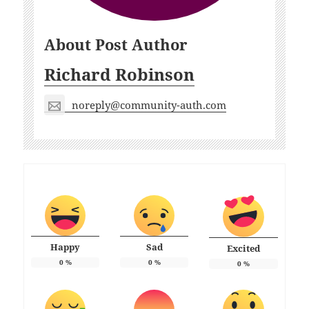
About Post Author
Richard Robinson
noreply@community-auth.com
Happy
Sad
Excited
0
%
0
%
0
%