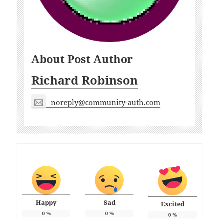
About Post Author
Richard Robinson
noreply@community-auth.com
Happy
Sad
Excited
0
%
0
%
0
%