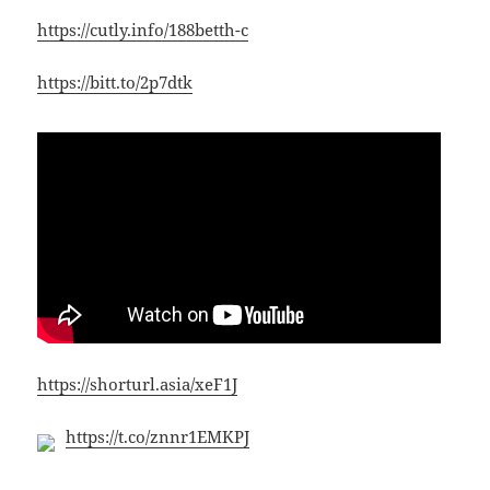
https://cutly.info/188betth-c
https://bitt.to/2p7dtk
https://shorturl.asia/xeF1J
https://t.co/znnr1EMKPJ