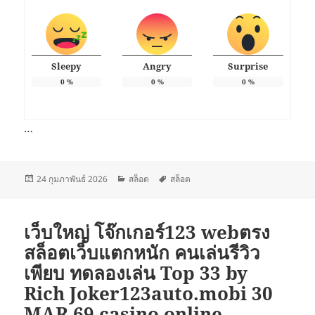
Sleepy
Angry
Surprise
0
%
0
%
0
%
…
เขียน
หมวด
ป้าย
24 กุมภาพันธ์ 2026
สล็อต
สล็อต
เมื่อ
หมู่
กำกับ
เว็บใหญ่ โจ๊กเกอร์123 webตรง
สล็อตเว็บแตกหนัก คนเล่นรีวิว
เพียบ ทดลองเล่น Top 33 by
Rich Joker123auto.mobi 30
MAR 69 casino online