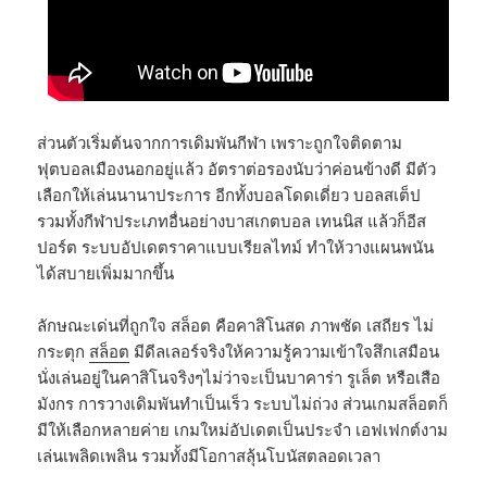
ส่วนตัวเริ่มต้นจากการเดิมพันกีฬา เพราะถูกใจติดตาม
ฟุตบอลเมืองนอกอยู่แล้ว อัตราต่อรองนับว่าค่อนข้างดี มีตัว
เลือกให้เล่นนานาประการ อีกทั้งบอลโดดเดี่ยว บอลสเต็ป
รวมทั้งกีฬาประเภทอื่นอย่างบาสเกตบอล เทนนิส แล้วก็อีส
ปอร์ต ระบบอัปเดตราคาแบบเรียลไทม์ ทำให้วางแผนพนัน
ได้สบายเพิ่มมากขึ้น
ลักษณะเด่นที่ถูกใจ สล็อต คือคาสิโนสด ภาพชัด เสถียร ไม่
กระตุก
สล็อต
มีดีลเลอร์จริงให้ความรู้ความเข้าใจสึกเสมือน
นั่งเล่นอยู่ในคาสิโนจริงๆไม่ว่าจะเป็นบาคาร่า รูเล็ต หรือเสือ
มังกร การวางเดิมพันทำเป็นเร็ว ระบบไม่ถ่วง ส่วนเกมสล็อตก็
มีให้เลือกหลายค่าย เกมใหม่อัปเดตเป็นประจำ เอฟเฟกต์งาม
เล่นเพลิดเพลิน รวมทั้งมีโอกาสลุ้นโบนัสตลอดเวลา