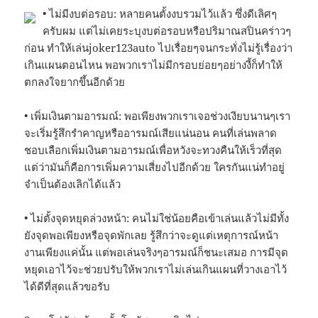
• ไม่มีงบต่อรอบ: หลายคนตั้งงบรวมไว้แล้ว ซึ่งดีเลิศๆ
ครับผม แต่ไม่เคยระบุงบต่อรอบหรือปริมาณสปินคร่าวๆ
ก่อน ทำให้เล่นjoker123auto ไปเรื่อยๆจนกระทั่งไม่รู้เรื่องว่า
เกินแผนตอนไหน พอพวกเราไม่มีกรอบย่อยๆอย่างงี้ก็ทำให้
ตกลงใจยากขึ้นอีกด้วย
• เพิ่มเงินตามอารมณ์: พอเพียงพวกเราเจอช่วงเงียบนานๆเรา
จะเริ่มรู้สึกรำคาญหรืออารมณ์เสียแน่นอน คนที่เล่นพลาด
ชอบเลือกเพิ่มเงินตามอารมณ์เพื่อหวังจะทวงคืนให้เร็วที่สุด
แต่ว่ามันก็คือการเพิ่มความเสี่ยงไปอีกด้วย ใครกันแน่ทำอยู่
จำเป็นต้องเลิกได้แล้ว
• ไม่ตั้งจุดหยุดล่วงหน้า: คนไม่ใช่น้อยคือเข้าเล่นแล้วไม่มีทั้ง
ยังจุดพอเพียงหรือจุดพักเลย รู้สึกว่าจะดูแต่เหตุการณ์หน้า
งานเพียงแค่นั้น แต่พอเล่นจริงๆอารมณ์ก็ชนะเสมอ การมีจุด
หยุดเอาไว้จะช่วยปรับให้พวกเราไม่เล่นเกินแผนที่วางเอาไว้
ได้ดีที่สุดแล้วขอรับ