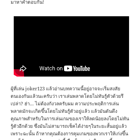
มาหาคำตอบกัน!
ผู้ที่เล่น joker123 แล้วอ่านบทความนี้อยู่อาจจะเริ่มสงสัย
ตนเองกันแล้วนะครับว่า เราเล่นพลาดโดยไม่ทันรู้ตัวด้วยรึ
เปล่า? ฮ่า… ไม่ต้องกังวลครับผม ความประพฤติการเล่น
พลาดมักจะเกิดขึ้นโดยไม่ทันรู้ตัวอยู่แล้ว แล้วมันดันดึง
คุณภาพสำหรับในการเล่นเกมของเราให้ลดน้อยลงโดยไม่ทัน
รู้ตัวอีกด้วย ซึ่งมันไม่สามารถเช็คได้ง่ายๆในระยะสั้นอยู่แล้ว
เพราะฉะนั้น ถ้าหากคุณต้องการคุมเกมของพวกเราให้เก่งขึ้น