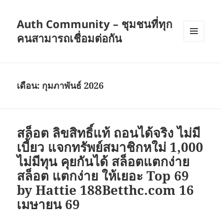
Auth Community – ชุมชนที่ทุก
คนสามารถเชื่อมต่อกัน
เมนู
และวิด
เจ็ต
เดือน:
กุมภาพันธ์ 2026
สล็อต ลิขสิทธิ์แท้ ถอนได้จริง ไม่มี
เบี้ยว แจกทรัพย์สมาชิกหใม่ 1,000
ไม่มีทุน คุยกันได้ สล็อตแตกง่าย
สล็อต แตกง่าย ให้เยอะ Top 69
by Hattie 188Betthc.com 16
เมษายน 69