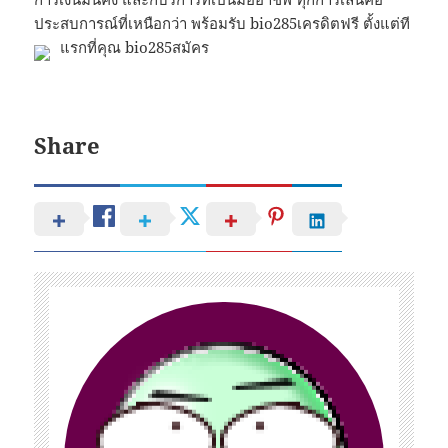
ประสบการณ์ที่เหนือกว่า พร้อมรับ bio285เครดิตฟรี ตั้งแต่ที
แรกที่คุณ bio285สมัคร
Share