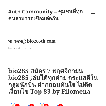
Auth Community – ชุมชนที่ทุก
คนสามารถเชื่อมต่อกัน
เมนู
และวิด
เจ็ต
หมวดหมู่:
bio285th.com
bio285th.com
bio285 สมัคร 7 พฤศจิกายน
bio285 เล่นได้ทุกค่าย กระแสดีใน
กลุ่มนักปั่น ฝากถอนทันใจ ไม่ติด
เงื่อนไข Top 83 by Filomena
0
0
0
0