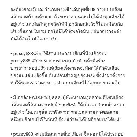
จะต้องยอมรับเลยว่าเกมทางเข้าเล่นพุซซี่888 วางแบบเสียง
แจ็คพอตก้าวหน้ามาก ด้วยเหตุว่าคนเล่นไม่ได้จำทุกเสียงได้
อยู่แล้ว แต่เมื่อมันถูกผลิตให้มีเอกลักษณ์แล้วก็ไม่เหมือนกับ
เสียงอื่นภายในเกม ต่อให้มิได้พึงพอใจมัน แต่พวกเราจะจำ
มันได้อัตโนมัติเลยขอรับ
• pussy888win ใช้ส่วนประกอบเสียงที่ฟังแล้วจบ:
pussy888
เสียงประกอบของเกมมักทำหน้าที่สร้าง
บรรยากาศอยู่แล้ว แต่เสียงแจ็คพอตจะมีผลให้ลำดับเสียง
ของมันแจ่มแจ้งขึ้น เป็นท่อนสำคัญของเพลง ซึ่งนำมาซึ่งการ
ทำให้พวกเราสามารถจดจำแบบเสียงนี้ได้ง่ายดายกว่าเดิม
• มีเอกลักษณ์เฉพาะบุคคล: ผู้พัฒนาเกมอุตสาหะดีไซน์เสียง
แจ็คพอตให้ต่างจากปกติ รวมทั้งทำให้เป็นเอกลักษณ์ของเกม
อยู่แล้ว โดยเหตุนั้น เราจึงสามารถแยกความต่างของเกม
หนึ่งกับอีกเกมได้ในทันที ถึงแม้ว่าจะได้ยินอีกก็แยกได้แน่ๆ
• pussy888 ผสมเสียงหลายชั้น: เสียงแจ็คพอตมิได้ประกอบ