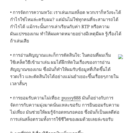
• การจัดการความหวัง: เราเล่นเกมสล็อต พวกเราก็หวังจะได้
กำไรใช่ไหมล่ะครับผม? แต่มันไม่ใช่ทุกคนที่จะสามารถได้
กำไรได้ แม้กระนั้นการเล่าเรียนกับค่า RTP หรือความ
ผันแปรของเกม ทำให้ผมคาดหมายอย่างมีเหตุมีผล รู้เรื่องได้
ถ้าเล่นเสีย
• การอ่านสัญญาณและก็การตัดสินใจ: ในตอนที่ผมเริ่ม
ใช้เคล็ดวิธีเข้ามาเล่น ผมได้ฝึกหัดในเรื่องของการอ่าน
สัญญาณของเกม ซึ่งมันก็ทำให้ผมรับข้อมูลที่เกิดขึ้นได้
รวดเร็ว และตัดสินใจได้อย่างแม่นยำเยอะขึ้นเรื่อยๆภายใน
เวลาสั้นๆ
• การยอมรับความไม่เที่ยง:
pussy888
มันก็อย่างกับการ
จัดการกับความมุ่งมาดนั่นแหละขอรับ การยินยอมรับความ
ไม่เที่ยง มันช่วยให้ผมรู้จักอดทนรอคอย ซึ่งมันก็เป็นผลดีต่อ
การเล่นสล็อตรวมทั้งการใช้ชีวิตของผมด้วยเลยล่ะขอรับ