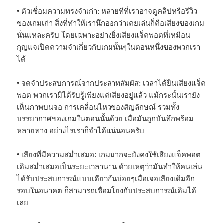
• ตัวเชื่อมความทรงจำเก่า: หลายทีที่เราอาจดูคลิปหรือรีวิว
ของเกมเก่า สิ่งที่ทำให้เรานึกออกว่าเคยเล่นก็คือเสียงของเกม
นั่นแหละครับ โดยเฉพาะอย่างยิ่งเสียงแจ็คพอตที่เหมือน
กุญแจเปิดความจำเกี่ยวกับเกมนั้นๆในตอนหนึ่งของพวกเรา
ได้
• จดจำประสบการณ์จากประสาทสัมผัส: เวลาได้ยินเสียงแจ็ค
พอต พวกเรามิได้รับรู้เพียงแค่เสียงอยู่แล้ว แม้กระนั้นเรายัง
เห็นภาพบนจอ การเคลื่อนไหวของสัญลักษณ์ รวมทั้ง
บรรยากาศของเกมในตอนนั้นด้วย เมื่อมันถูกบันทึกพร้อม
หลายทาง อย่างไรเราก็จำได้แน่นอนครับ
• เสียงที่มีความสม่ำเสมอ: เกมมากจะยังคงใช้เสียงแจ็คพอต
เดิมสม่ำเสมอเป็นระยะเวลานาน ด้วยเหตุว่ามันทำให้คนเล่น
ได้รับประสบการณ์แบบเดียวกันบ่อยๆเมื่อเจอเสียงเดิมอีก
รอบในอนาคต ก็สามารถเชื่อมโยงกับประสบการณ์เดิมได้
เลย