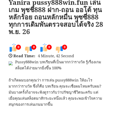
Yanira pussy888win.fun เล่น
เกม พุชชี่888 ฝาก-ถอน ออโต้ ทุน
หลักร้อย ถอนหลักหมื่น พุซซี่888
ทุกการเดิมพันตรวจสอบได้จริง 28
พ.ย. 26
0
0
0
0
Read Time:
4 Minute, 42 Second
Pussy888win บทเรียนที่เป็นมากกว่ารางวัล รู้เรื่องเกม
สล็อตได้ง่ายมากยิ่งขึ้น 100%
ถ้าเกิดผมบอกคุณว่า การเล่น pussy888win ให้อะไร
มากกว่ารางวัล ซึ่งก็คือ บทเรียน คุณจะเชื่อผมไหมครับผม?
มันบางครั้งก็อาจจะฟังดูราวกับว่าปรัชญาชีวิตนะครับ แต่
เมื่อคุณเล่นสล็อตมาสักระยะหนึ่งแล้ว คุณจะพอเข้าใจความ
สนุกของการเล่นเกมมากขึ้น