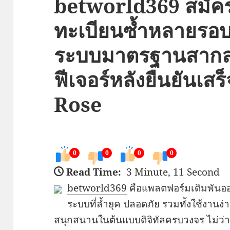
betworld369 สมัคร
ทะเบียนซ้ำหลายรอบ
ระบบมาตรฐานสากลใ
ฟีเจอร์หลังยืนยันเส
Rose
0
0
0
0
Read Time:
3 Minute, 11 Second
betworld369
คือแพลตฟอร์มเดิมพันออน
ระบบที่ล้ำยุค ปลอดภัย รวมทั้งใช้งาน
สนุกสนานในต้นแบบดิจิทัลครบวงจร ไม่ว่า