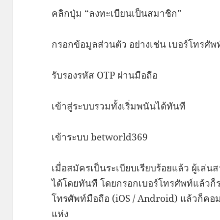
คลิกปุ่ม “ลงทะเบียนเป็นสมาชิก”
กรอกข้อมูลส่วนตัว อย่างเช่น เบอร์โทรศัพท
รับรองรหัส OTP ผ่านมือถือ
เข้าสู่ระบบรวมทั้งเริ่มพนันได้ทันที
เข้าระบบ betworld369
เมื่อสมัครเป็นระเบียบเรียบร้อยแล้ว ผู้เล
ได้โดยทันที โดยกรอกเบอร์โทรศัพท์แล้วก็รหัส
โทรศัพท์มือถือ (iOS / Android) แล้วก็ค
แห่ง