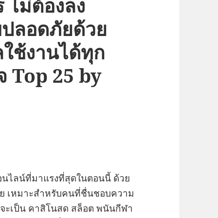
 ไม่ต้องลง
ปลอดภัยด้วย
ช้งานได้ทุก
ร็จ Top 25 by
ไลน์ที่มาแรงที่สุดในตอนนี้ ด้วย
ง่าย เหมาะสำหรับคนที่ชื่นชอบความ
จะเป็น คาสิโนสด สล็อต พนันกีฬา