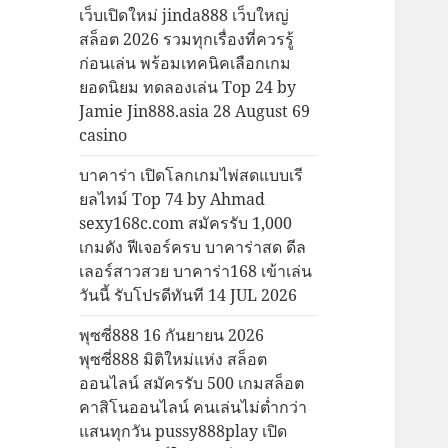
เว็บเปิดใหม่ jinda888 เว็บใหญ่
สล็อต 2026 รวมทุกเรื่องที่ควรรู้
ก่อนเล่น พร้อมเทคนิคเลือกเกม
ยอดนิยม ทดลองเล่น Top 24 by
Jamie Jin888.asia 28 August 69
casino
บาคาร่า เปิดโลกเกมไพ่สดแบบเรี
ยลไทม์ Top 74 by Ahmad
sexy168c.com สมัครรับ 1,000
เกมดัง ฟีเจอร์ครบ บาคาร่าสด ดีล
เลอร์สาวสวย บาคาร่า168 เข้าเล่น
วันนี้ รับโปรดีทันที 14 JUL 2026
พุซซี่888 16 กันยายน 2026
พุซซี่888 มิติใหม่แห่ง สล็อต
ออนไลน์ สมัครรับ 500 เกมสล็อต
คาสิโนออนไลน์ คนเล่นไม่ต่ำกว่า
แสนทุกวัน pussy888play เปิด