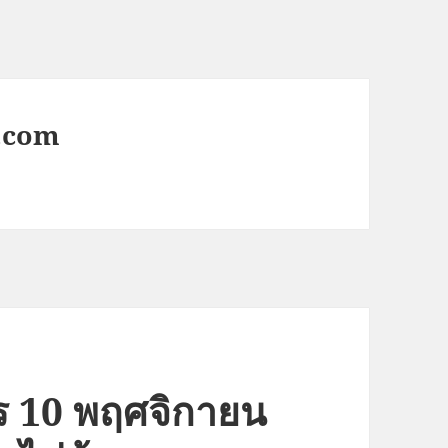
.com
ร 10 พฤศจิกายน