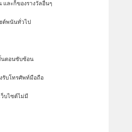
น และก็ของรางวัลอื่นๆ
ต์พนันทั่วไป
ขั้นตอนซับซ้อน
งรับโทรศัพท์มือถือ
็บไซต์ไม่มี