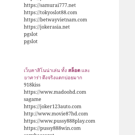
https://samurai777.net
https://tokyoslot88.com
https://betwayvietnam.com
https://jokerasia.net
pgslot
pgslot
เว็บคาสิโนน่าเล่น ทั้ง
สล็อต
และ
บาคาร่า
ตึงจริงแตกบ่อยมาก
918kiss
https://www.madoohd.com
sagame
https://joker123auto.com
http://www.movie87hd.com
https://www.pussy888play.com
https://pussy888win.com