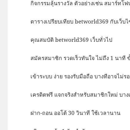
กิจกรรมลุ้นรางวัล ตัวอย่างเช่น สมาร์ทโฟ
ตารางเปรียบเทียบ betworld369 กับเว็บไซ
คุณสมบัติ betworld369 เว็บทั่วไป
สมัครสมาชิก รวดเร็วทันใจ ไม่ถึง 1 นาที 
เข้าระบบ ง่าย รองรับมือถือ บางทีอาจไม่รอ
เครดิตฟรี แจกจริงสำหรับสมาชิกใหม่ บางเว
ฝาก-ถอน ออโต้ 30 วินาที ใช้เวลานาน