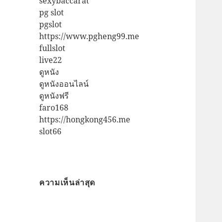
sexybaccarat
pg slot
pgslot
https://www.pgheng99.me
fullslot
live22
ดูหนัง
ดูหนังออนไลน์
ดูหนังฟรี
faro168
https://hongkong456.me
slot66
ความเห็นล่าสุด