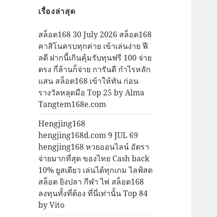
เรื่องล่าสุด
สล็อต168 30 July 2026 สล็อต168
คาสิโนครบทุกค่าย เข้าเล่นง่าย ฟี
ลดี ฝากนี้เกินคุ้มรับทุนฟรี 100 จ่าย
ตรง กี่ล้านก็จ่าย การันตี กำไรหลัก
แสน สล็อต168 เข้าให้ทัน ก่อน
รางวัลหลุดมือ Top 25 by Alma
Tangtem168e.com
Hengjing168
hengjing168d.com 9 JUL 69
hengjing168 หวยออนไลน์ อัตรา
จ่ายมากที่สุด ของไทย Cash back
10% ยูสเดียว เล่นได้ทุกเกม ไลฟ์สด
สล็อต ยิงปลา กีฬา ไพ่ สล็อต168
ลงทุนทั้งที่ต้อง ที่นี่เท่านั้น Top 84
by Vito