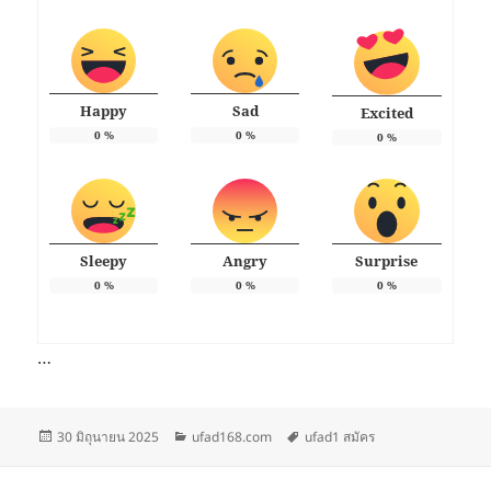
Happy
Sad
Excited
0
%
0
%
0
%
Sleepy
Angry
Surprise
0
%
0
%
0
%
…
เขียน
หมวด
ป้าย
30 มิถุนายน 2025
ufad168.com
ufad1 สมัคร
เมื่อ
หมู่
กำกับ