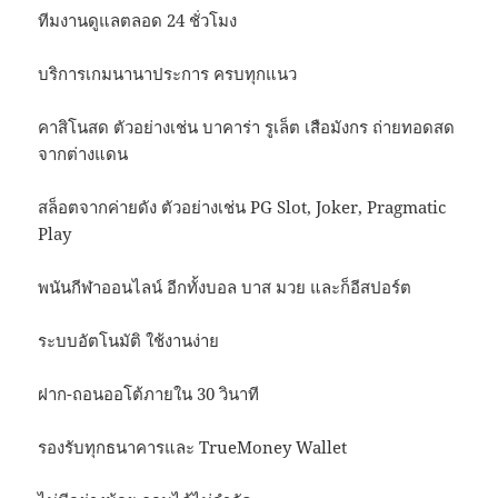
ทีมงานดูแลตลอด 24 ชั่วโมง
บริการเกมนานาประการ ครบทุกแนว
คาสิโนสด ตัวอย่างเช่น บาคาร่า รูเล็ต เสือมังกร ถ่ายทอดสด
จากต่างแดน
สล็อตจากค่ายดัง ตัวอย่างเช่น PG Slot, Joker, Pragmatic
Play
พนันกีฬาออนไลน์ อีกทั้งบอล บาส มวย และก็อีสปอร์ต
ระบบอัตโนมัติ ใช้งานง่าย
ฝาก-ถอนออโต้ภายใน 30 วินาที
รองรับทุกธนาคารและ TrueMoney Wallet