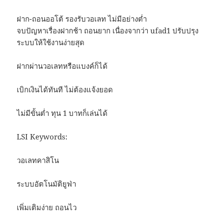
ฝาก-ถอนออโต้ รองรับวอเลท ไม่มีอย่างต่ำ
จบปัญหาเรื่องฝากช้า ถอนยาก เนื่องจากว่า ufad1 ปรับปรุง
ระบบให้ใช้งานง่ายสุด
ฝากผ่านวอเลทหรือแบงค์ก็ได้
เบิกเงินได้ทันที ไม่ต้องแจ้งยอด
ไม่มีขั้นต่ำ ทุน 1 บาทก็เล่นได้
LSI Keywords:
วอเลทคาสิโน
ระบบอัตโนมัติยูฟ่า
เพิ่มเติมง่าย ถอนไว