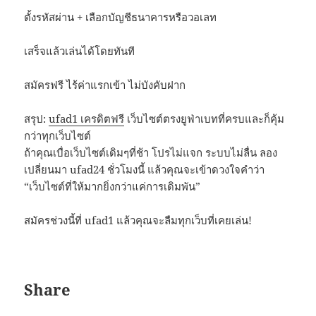
ตั้งรหัสผ่าน + เลือกบัญชีธนาคารหรือวอเลท
เสร็จแล้วเล่นได้โดยทันที
สมัครฟรี ไร้ค่าแรกเข้า ไม่บังคับฝาก
สรุป:
ufad1 เครดิตฟรี
เว็บไซต์ตรงยูฟ่าเบทที่ครบและก็คุ้ม
กว่าทุกเว็บไซต์
ถ้าคุณเบื่อเว็บไซต์เดิมๆที่ช้า โปรไม่แจก ระบบไม่ลื่น ลอง
เปลี่ยนมา ufad24 ชั่วโมงนี้ แล้วคุณจะเข้าดวงใจคำว่า
“เว็บไซต์ที่ให้มากยิ่งกว่าแค่การเดิมพัน”
สมัครช่วงนี้ที่ ufad1 แล้วคุณจะลืมทุกเว็บที่เคยเล่น!
Share