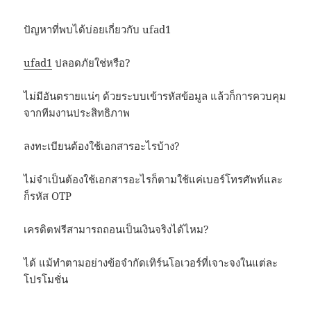
ปัญหาที่พบได้บ่อยเกี่ยวกับ ufad1
ufad1
ปลอดภัยใช่หรือ?
ไม่มีอันตรายแน่ๆ ด้วยระบบเข้ารหัสข้อมูล แล้วก็การควบคุม
จากทีมงานประสิทธิภาพ
ลงทะเบียนต้องใช้เอกสารอะไรบ้าง?
ไม่จำเป็นต้องใช้เอกสารอะไรก็ตามใช้แค่เบอร์โทรศัพท์และ
ก็รหัส OTP
เครดิตฟรีสามารถถอนเป็นเงินจริงได้ไหม?
ได้ แม้ทำตามอย่างข้อจำกัดเทิร์นโอเวอร์ที่เจาะจงในแต่ละ
โปรโมชั่น