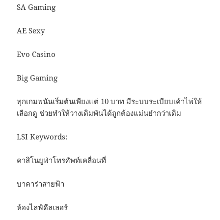
SA Gaming
AE Sexy
Evo Casino
Big Gaming
ทุกเกมพนันเริ่มต้นเพียงแต่ 10 บาท มีระบบระเบียบเค้าไพ่ให้
เลือกดู ช่วยทำให้วางเดิมพันได้ถูกต้องแม่นยำกว่าเดิม
LSI Keywords:
คาสิโนยูฟ่าโทรศัพท์เคลื่อนที่
บาคาร่าสายฟ้า
ห้องไลฟ์ดีลเลอร์