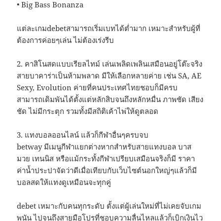
• Big Bass Bonanza
แต่ละเกมdebetสามารถเริ่มเบทได้ต่ำมาก เหมาะสำหรับผู้ที่
ต้องการค่อยๆเล่น ไม่ต้องเร่งรีบ
2. คาสิโนสดแบบเรียลไทม์ เล่นเพลิดเพลินเสมือนอยู่โต๊ะจริง
สายบาคาร่าเป็นห้ามพลาด มีให้เลือกหลายค่าย เช่น SA, AE
Sexy, Evolution ค่ายที่คนประเทศไทยชอบก็มีครบ
สามารถเดิมพันได้ตั้งแต่หลักสิบจนถึงหลักหมื่น ภาพชัด เสียง
ชัด ไม่มีกระตุก รวมทั้งมีสถิติเค้าไพ่ให้ดูตลอด
3. แทงบอลออนไลน์ แล้วก็กีฬาอื่นๆครบจบ
betway มีเมนูกีฬาแยกต่างหากสำหรับสายแทงบอล บาส
มวย เทนนิส หรือแม้กระทั้งกีฬาเปรียบเสมือนจริงก็มี ราคา
ค่าน้ำประปาจัดว่าดีเมื่อเทียบกับเว็บไซต์นอกใหญ่ๆแล้วก็มี
บอลสดให้แทงดูเหมือนจะทุกคู่
debet เหมาะกับคนทุกระดับ ตั้งแต่ผู้เล่นใหม่ที่ไม่เคยจับเกม
พนัน ไปจนถึงสายมือโปรที่ชอบความลื่นไหลแล้วก็เบิกเงินไว