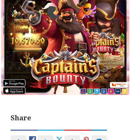
Share