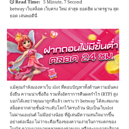
Read Time:
5 Minute, 7 Second
betway เว็บสล็อต เว็บตรง ใหม่ ล่าสุด ยอดฮิต มาตรฐาน สุด
ยอด เล่นพอดีนี่
แม้คุณกำลังมองหาเว็บ slot ที่ตอบปัญหาทั้งด้านความมั่นคง
ยั่งยืน ความน่าเชื่อถือ รวมทั้งอัตราการคืนผลกำไร (RTP) สูง
บอกได้เลยว่าคุณมาถูกที่แล้ว เพราะว่า betway ได้สะสมเกม
สล็อตจากค่ายชั้นนำระดับโลกไว้ครบถ้วน นับเป็นเว็บslot
ไม่ผ่านเอเย่นต์ ไม่มีอย่างน้อย ที่ผู้เล่นมีความสนใจมากขึ้น
อย่างต่อเนื่อง ไม่ว่าจะคือเรื่องของความง่ายในการแตกของ
โบนัส ความมากมายหลายของค่ายเกม หรือระบบการบริการ