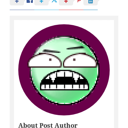
About Post Author