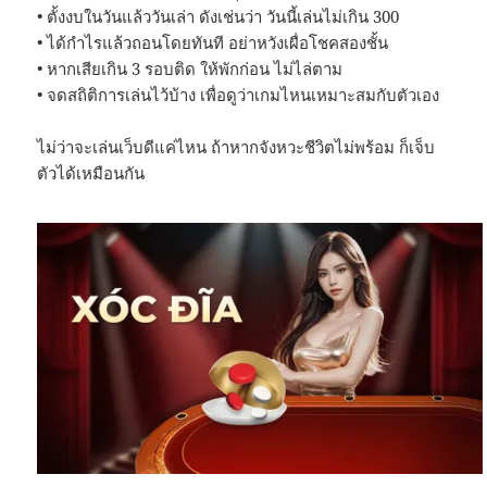
• ตั้งงบในวันแล้ววันเล่า ดังเช่นว่า วันนี้เล่นไม่เกิน 300
• ได้กำไรแล้วถอนโดยทันที อย่าหวังเผื่อโชคสองชั้น
• หากเสียเกิน 3 รอบติด ให้พักก่อน ไม่ไล่ตาม
• จดสถิติการเล่นไว้บ้าง เพื่อดูว่าเกมไหนเหมาะสมกับตัวเอง
ไม่ว่าจะเล่นเว็บดีแค่ไหน ถ้าหากจังหวะชีวิตไม่พร้อม ก็เจ็บ
ตัวได้เหมือนกัน