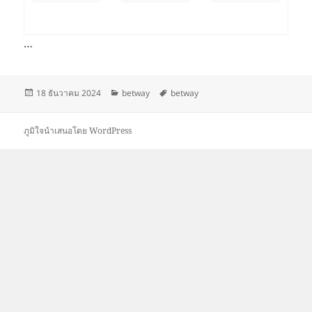
…
เขียน
หมวด
ป้าย
18 ธันวาคม 2024
betway
betway
เมื่อ
หมู่
กำกับ
ภูมิใจนำเสนอโดย WordPress