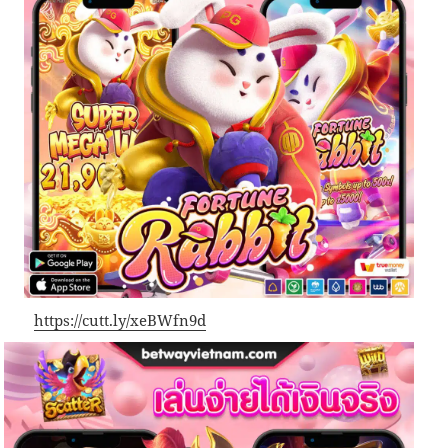
https://cutt.ly/xeBWfn9d