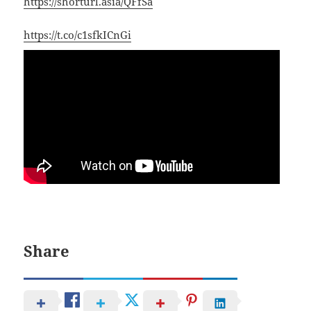
https://shorturl.asia/QFfSa
https://t.co/c1sfkICnGi
Share