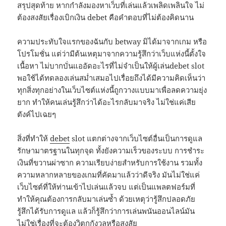
สรุปสุดท้าย หากกำลังมองหาเว็บที่เล่นแล้วเพลิดเพลินใจ ไม่
ต้องสงสัยเรื่องเบิกเงิน debet คือคำตอบที่ไม่ต้องคิดนาน
ความประทับใจแรกของฉันกับ betway มิได้มาจากเกม หรือ
โปรโมชั่น แต่ว่ามีต้นเหตุมาจากความรู้สึกว่าเว็บแห่งนี้ตั้งใจ
เนื้อหา ไม่บากบั่นแออัดอะไรที่ไม่จำเป็นให้ผู้เล่นdebet slot
พอใช้ได้ทดลองเล่นสม่ำเสมอไปเรื่อยถึงได้มีความคิดเห็นว่า
ทุกสิ่งทุกอย่างในเว็บไซต์แห่งนี้ถูกวางแบบมาเพื่อลดความยุ่ง
ยาก ทำให้คนเล่นรู้สึกว่าได้อะไรกลับมาจริง ไม่ใช่แค่เสีย
ตังค์ไปเฉยๆ
สิ่งที่ทำให้
debet
slot แตกต่างจากเว็บไซต์อื่นเป็นการดูแล
รักษามาตรฐานในทุกจุด ทั้งยังความเร็วของระบบ การชำระ
เงินที่ขวานผ่าซาก ความเรียบง่ายสำหรับการใช้งาน รวมทั้ง
ความหลากหลายของเกมที่คัดมาแล้วว่าดีจริง มันไม่ใช่แค่
เว็บไซต์ที่ให้ท่านเข้าไปเล่นแล้วจบ แต่เป็นแพลตฟอร์มที่
ทำให้คุณต้องการกลับมาเล่นซ้ำ ด้วยเหตุว่ารู้สึกปลอดภัย
รู้สึกได้รับการดูแล แล้วก็รู้สึกว่าการเล่นพนันออนไลน์มัน
ไม่ใช่เรื่องที่จะต้องวิตกกังวลหรือสงสัย