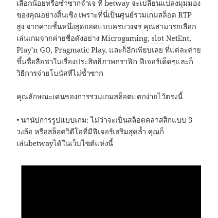
เลือกน้อยหรือซ้ำซากจำเจ ที่ betway จะเปลี่ยนแปลงมุมมอง
ของคุณอย่างสิ้นเชิง เพราะที่นี่เป็นศูนย์รวมเกมสล็อต RTP
สูง จากค่ายชั้นหนึ่งสุดยอดแบบครบวงจร คุณสามารถเลือก
เล่นเกมจากค่ายชื่อดังอย่าง Microgaming,
slot
NetEnt,
Play’n GO, Pragmatic Play, และก็อีกเพียบเลย ที่แต่ละค่าย
ขึ้นชื่อลือชาในเรื่องประสิทธิภาพกราฟิก ฟีเจอร์เด็ดๆและก็
วิธีการจ่ายโบนัสที่ไม่ซ้ำซาก
คุณลักษณะเด่นของการรวมเกมสล็อตแตกง่ายไว้ตรงนี้
• นานัปการรูปแบบเกม: ไม่ว่าจะเป็นสล็อตคลาสสิกแบบ 3
วงล้อ หรือสล็อตวิดีโอที่มีฟีเจอร์เสริมสุดล้ำ คุณก็
เล่นbetwayได้ในเว็บไซต์แห่งนี้