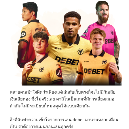
หลายคนเข้าใจผิดว่าเพียงแค่เล่นกับเว็บตรงก็จะไม่มีวันเสีย
เงินเสียทอง ซึ่งไม่จริงเลย คาสิโนเป็นเกมที่มีการเสี่ยงเสมอ
ถ้าเกิดไม่มีระเบียบก็หมดตูดได้แบบเดียวกัน
สิ่งที่ฉันทำความเข้าใจจากการเล่น debet มานานหลายเดือน
เป็น จำต้องวางแผนก่อนเล่นทุกครั้ง