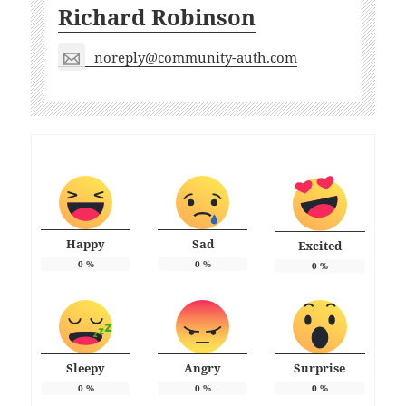
Richard Robinson
noreply@community-auth.com
Happy
Sad
Excited
0
%
0
%
0
%
Sleepy
Angry
Surprise
0
%
0
%
0
%