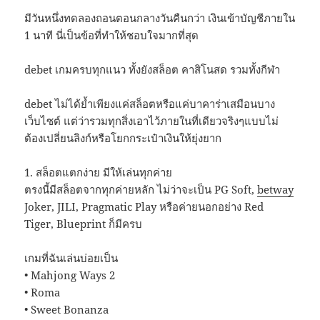
มีวันหนึ่งทดลองถอนตอนกลางวันคืนกว่า เงินเข้าบัญชีภายใน
1 นาที นี่เป็นข้อที่ทำให้ชอบใจมากที่สุด
debet เกมครบทุกแนว ทั้งยังสล็อต คาสิโนสด รวมทั้งกีฬา
debet ไม่ได้ย้ำเพียงแค่สล็อตหรือแค่บาคาร่าเสมือนบาง
เว็บไซต์ แต่ว่ารวมทุกสิ่งเอาไว้ภายในที่เดียวจริงๆแบบไม่
ต้องเปลี่ยนลิงก์หรือโยกกระเป๋าเงินให้ยุ่งยาก
1. สล็อตแตกง่าย มีให้เล่นทุกค่าย
ตรงนี้มีสล็อตจากทุกค่ายหลัก ไม่ว่าจะเป็น PG Soft,
betway
Joker, JILI, Pragmatic Play หรือค่ายนอกอย่าง Red
Tiger, Blueprint ก็มีครบ
เกมที่ฉันเล่นบ่อยเป็น
• Mahjong Ways 2
• Roma
• Sweet Bonanza