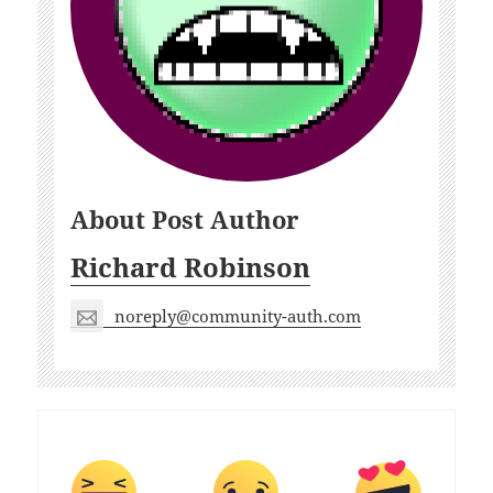
About Post Author
Richard Robinson
noreply@community-auth.com