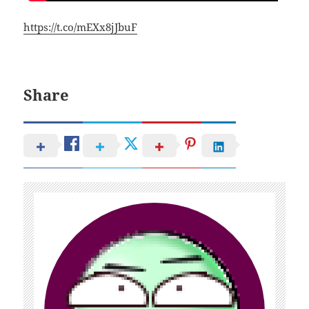
https://t.co/mEXx8jJbuF
Share