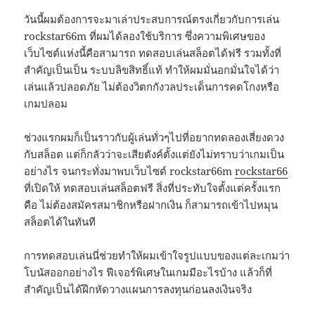
วันนี้ผมต้องการจะมาเล่าประสบการณ์ตรงเกี่ยวกับการเล่น
rockstar66m ที่ผมได้ลองใช้บริการ ซึ่งความพิเศษของ
เว็บไซต์แห่งนี้คือสามารถ ทดสอบเล่นสล็อตได้ฟรี รวมทั้งที่
สำคัญเป็นเป็น ระบบลิขสิทธิ์แท้ ทำให้ผมมั่นอกมั่นใจได้ว่า
เล่นแล้วปลอดภัย ไม่ต้องวิตกกังวลประเด็นการคดโกงหรือ
เกมปลอม
ช่วงแรกผมก็เป็นราวกับผู้เล่นทั่วๆไปที่อยากทดลองเสี่ยงดวง
กับสล็อต แต่ก็กลัวว่าจะเสียตังค์ตั้งแต่ยังไม่ทราบว่าเกมเป็น
อย่างไร จนกระทั่งมาพบเว็บไซต์ rockstar66m
rockstar66
ที่เปิดให้ ทดสอบเล่นสล็อตฟรี สิ่งที่ประทับใจตั้งแต่ครั้งแรก
คือ ไม่ต้องสมัครสมาชิกหรือฝากเงิน ก็สามารถเข้าไปหมุน
สล็อตได้ในทันที
การทดสอบเล่นนี่ช่วยทำให้ผมเข้าใจรูปแบบของแต่ละเกมว่า
โบนัสออกอย่างไร ฟีเจอร์พิเศษในเกมมีอะไรบ้าง แล้วก็ที่
สำคัญเป็นได้ฝึกหัดวางแผนการลงทุนก่อนลงเงินจริง