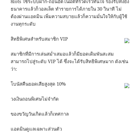
8lots ใช้ระบบฝาก-ถอนอัตโนมัติที่รวดเร็วทันใจ รองรับทั้งยัง
ธนาคารแล้วก็วอลเล็ต ทำรายการได้ภายใน 30 วินาที ไม่
ต้องผ่านแอดมิน เพิ่มความสบายแล้วก็ความมั่นใจให้กับผู้ใช้
งานทุกระดับ
สิทธิพิเศษสำหรับสมาชิก VIP
สมาชิกที่มีการเล่นสม่ำเสมอแล้วก็มียอดเดิมพันสะสม
สามารถไปสู่ระดับ VIP ได้ ซึ่งจะได้รับสิทธิพิเศษมาก ดังเช่น
ว่า:
โบนัสคืนยอดเสียสูงสุด 10%
วงเงินถอนพิเศษไม่จำกัด
ของขวัญวันเกิดแล้วก็เทศกาล
แอดมินดูแลเฉพาะส่วนตัว