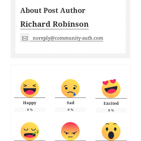
About Post Author
Richard Robinson
noreply@community-auth.com
Happy
Sad
Excited
0
%
0
%
0
%