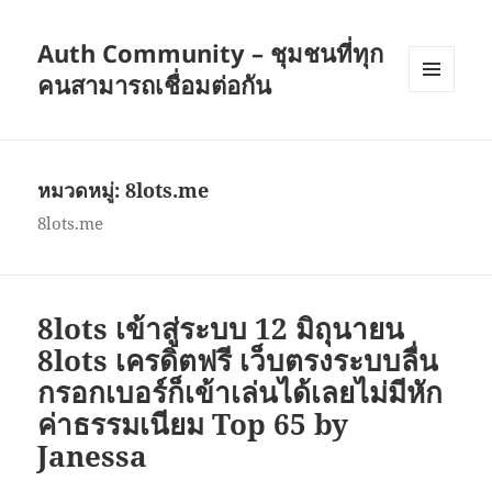
Auth Community – ชุมชนที่ทุก
คนสามารถเชื่อมต่อกัน
เมนู
และวิด
เจ็ต
หมวดหมู่:
8lots.me
8lots.me
8lots เข้าสู่ระบบ 12 มิถุนายน
8lots เครดิตฟรี เว็บตรงระบบลื่น
กรอกเบอร์ก็เข้าเล่นได้เลยไม่มีหัก
ค่าธรรมเนียม Top 65 by
Janessa