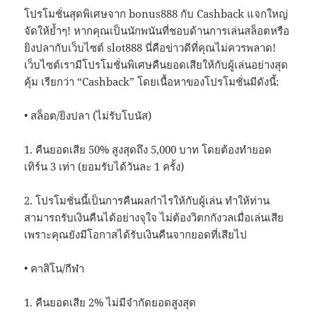
โปรโมชั่นสุดพิเศษจาก bonus888 กับ Cashback แจกใหญ่
จัดให้ย้ำๆ! หากคุณเป็นนักพนันที่ชอบด้านการเล่นสล็อตหรือ
ยิงปลากับเว็บไซต์ slot888 นี่คือข่าวดีที่คุณไม่ควรพลาด!
เว็บไซต์เรามีโปรโมชั่นพิเศษคืนยอดเสียให้กับผู้เล่นอย่างสุด
คุ้ม เรียกว่า “Cashback” โดยเนื้อหาของโปรโมชั่นมีดังนี้:
• สล็อต/ยิงปลา (ไม่รับโบนัส)
1. คืนยอดเสีย 50% สูงสุดถึง 5,000 บาท โดยต้องทำยอด
เทิร์น 3 เท่า (ยอมรับได้วันละ 1 ครั้ง)
2. โปรโมชั่นนี้เป็นการคืนผลกำไรให้กับผู้เล่น ทำให้ท่าน
สามารถรับเงินคืนได้อย่างจุใจ ไม่ต้องวิตกกังวลเมื่อเล่นเสีย
เพราะคุณยังมีโอกาสได้รับเงินคืนจากยอดที่เสียไป
• คาสิโน/กีฬา
1. คืนยอดเสีย 2% ไม่มีจำกัดยอดสูงสุด