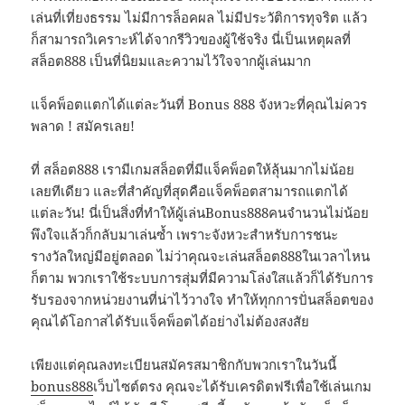
เล่นที่เที่ยงธรรม ไม่มีการล็อคผล ไม่มีประวัติการทุจริต แล้ว
ก็สามารถวิเคราะห์ได้จากรีวิวของผู้ใช้จริง นี่เป็นเหตุผลที่
สล็อต888 เป็นที่นิยมและความไว้ใจจากผู้เล่นมาก
แจ็คพ็อตแตกได้แต่ละวันที่ Bonus 888 จังหวะที่คุณไม่ควร
พลาด ! สมัครเลย!
ที่ สล็อต888 เรามีเกมสล็อตที่มีแจ็คพ็อตให้ลุ้นมากไม่น้อย
เลยทีเดียว และที่สำคัญที่สุดคือแจ็คพ็อตสามารถแตกได้
แต่ละวัน! นี่เป็นสิ่งที่ทำให้ผู้เล่นBonus888คนจำนวนไม่น้อย
พึงใจแล้วก็กลับมาเล่นซ้ำ เพราะจังหวะสำหรับการชนะ
รางวัลใหญ่มีอยู่ตลอด ไม่ว่าคุณจะเล่นสล็อต888ในเวลาไหน
ก็ตาม พวกเราใช้ระบบการสุ่มที่มีความโล่งใสแล้วก็ได้รับการ
รับรองจากหน่วยงานที่น่าไว้วางใจ ทำให้ทุกการปั่นสล็อตของ
คุณได้โอกาสได้รับแจ็คพ็อตได้อย่างไม่ต้องสงสัย
เพียงแต่คุณลงทะเบียนสมัครสมาชิกกับพวกเราในวันนี้
bonus888
เว็บไซต์ตรง คุณจะได้รับเครดิตฟรีเพื่อใช้เล่นเกม