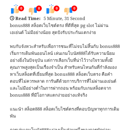
0
0
0
0
Read Time:
5 Minute, 31 Second
bonus888 สล็อตเว็บไซต์ตรง ที่ดีที่สุด pg slot ไม่ผ่าน
เอเย่นต์ ไม่มีอย่างน้อย สุดปังรับประกันแตกง่าย
พบกับจังหวะสำหรับเพื่อการชนะที่ไม่จบไม่สิ้นกับ bonus888
เริ่มการเดิมพันออนไลน์ เล่นเกมโบนัส888ได้รับความนิยม
อย่างยิ่งในปัจจุบัน แต่การเลือกเว็บที่น่าไว้วางใจรวมทั้งมี
คุณภาพสูงสุดเป็นเรื่องจำเป็น สำหรับคนไหนกันที่กำลังมอง
หาเว็บสล็อตที่เยี่ยมที่สุด bonus888 สล็อตเว็บตรง คือคำ
ตอบที่ไม่ควรพลาด การันตีด้วยการบริการที่ไม่ผ่านเอเย่นต์
และไม่มีอย่างต่ำในการฝากถอน พร้อมกับเกมสล็อตจาก
bonus888 ที่มีโอกาสแตกง่ายอย่างแท้จริง
แนะนำ สล็อต888 สล็อตเว็บไซต์ตรงที่ตอบปัญหาทุกการเดิม
พัน
การเล่นเกมโบนัส888แปลงเป็นส่วนหนึ่งของการพักผ่อน