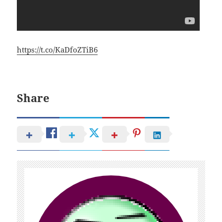
https://t.co/KaDfoZTiB6
Share