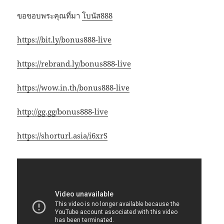
ขอขอบพระคุณที่มา
โบนัส888
https://bit.ly/bonus888-live
https://rebrand.ly/bonus888-live
https://wow.in.th/bonus888-live
http://gg.gg/bonus888-live
https://shorturl.asia/i6xrS