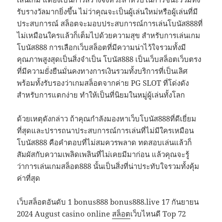
รับรางวัลมากยิ่งขึ้น ไม่ว่าคุณจะเป็นผู้เล่นใหม่หรือผู้เล่นที่มี
ประสบการณ์ สล็อตจะมอบประสบการณ์การเล่นโบนัส888ที่
ไม่เหมือนใครแล้วก็เต็มไปด้วยความสุข สำหรับการเล่นเกม
โบนัส888 การเลือกเว็บสล็อตที่มีความน่าไว้ใจรวมทั้งมี
คุณภาพสูงสุดเป็นสิ่งจำเป็น โบนัส888 เป็นเว็บสล็อตเว็บตรง
ที่มีความยั่งยืนมั่นคงทางการเงินรวมทั้งบริการที่เป็นเลิศ
พร้อมทั้งรับรองว่าเกมสล็อตจากค่าย PG SLOT ที่โด่งดัง
สำหรับการแตกง่าย ทำให้เป็นที่นิยมในหมู่ผู้เล่นทั้งโลก
ด้วยเหตุดังกล่าว ถ้าคุณกำลังมองหาเว็บโบนัส888ที่ดีเยี่ยม
ที่สุดและปรารถนาประสบการณ์การเล่นที่ไม่มีใครเหมือน
โบนัส888 คือคำตอบที่ไม่สมควรพลาด ทดสอบเล่นแล้วก็
สัมผัสกับความเพลิดเพลินที่ไม่เคยมีมาก่อน แล้วคุณจะรู้
ว่าการเล่นเกมสล็อต888 นั้นเป็นสิ่งที่น่าประทับใจรวมทั้งคุ้ม
ค่าที่สุด
เว็บสล็อตอันดับ 1 bonus888 bonus888.live 17 กันยายน
2024 August casino online
สล็อต
เว็บไหนดี Top 72