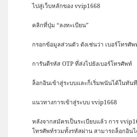
ไปสู่เว็บหลักของ vvip1668
คลิกที่ปุ่ม “ลงทะเบียน”
กรอกข้อมูลส่วนตัว ดังเช่นว่า เบอร์โทรศัพท
การันตีรหัส OTP ที่ส่งไปยังเบอร์โทรศัพท์
ล็อกอินเข้าสู่ระบบและก็เริ่มพนันได้ในทันท
แนวทางการเข้าสู่ระบบ vvip1668
หลังจากสมัครเป็นระเบียบแล้ว การ vvip16
โทรศัพท์รวมทั้งรหัสผ่าน สามารถล็อกอินได้