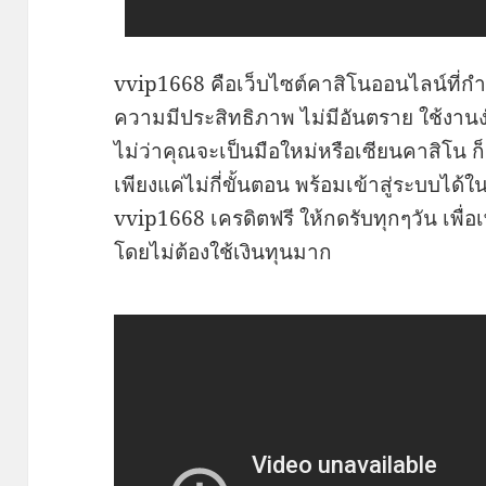
vvip1668 คือเว็บไซต์คาสิโนออนไลน์ที่กำล
ความมีประสิทธิภาพ ไม่มีอันตราย ใช้งานง่า
ไม่ว่าคุณจะเป็นมือใหม่หรือเซียนคาสิโน ก
เพียงแค่ไม่กี่ขั้นตอน พร้อมเข้าสู่ระบบได้ใน
vvip1668 เครดิตฟรี ให้กดรับทุกๆวัน เพื
โดยไม่ต้องใช้เงินทุนมาก