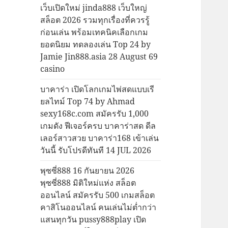
เว็บเปิดใหม่ jinda888 เว็บใหญ่
สล็อต 2026 รวมทุกเรื่องที่ควรรู้
ก่อนเล่น พร้อมเทคนิคเลือกเกม
ยอดนิยม ทดลองเล่น Top 24 by
Jamie Jin888.asia 28 August 69
casino
บาคาร่า เปิดโลกเกมไพ่สดแบบเรี
ยลไทม์ Top 74 by Ahmad
sexy168c.com สมัครรับ 1,000
เกมดัง ฟีเจอร์ครบ บาคาร่าสด ดีล
เลอร์สาวสวย บาคาร่า168 เข้าเล่น
วันนี้ รับโปรดีทันที 14 JUL 2026
พุซซี่888 16 กันยายน 2026
พุซซี่888 มิติใหม่แห่ง สล็อต
ออนไลน์ สมัครรับ 500 เกมสล็อต
คาสิโนออนไลน์ คนเล่นไม่ต่ำกว่า
แสนทุกวัน pussy888play เปิด