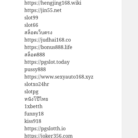
https://hengjing168.wiki
https://jin55.net
slot99
slot66
สล็อตเว็บตรง
https://judhai168.co
https://bonus888.life
สล็อต888
https://pgslot.today
pussy888
https://www.sexyauto168.xyz
slotxo24hr
slotpg
หนังโป๊ไทย
1xbetth
funny18
kiss918
https://pgslotth.io
https://joker356.com