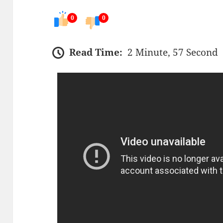
0
0
Read Time:
2 Minute, 57 Second