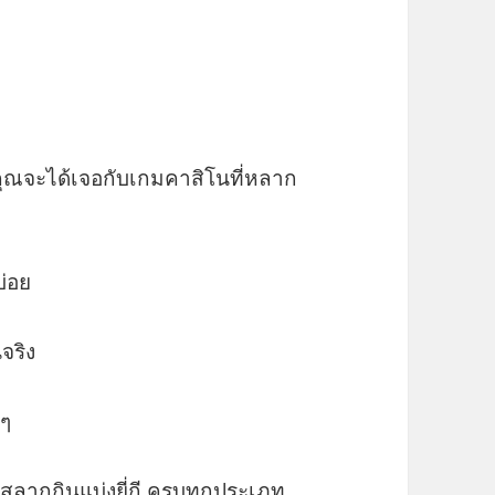
คุณจะได้เจอกับเกมคาสิโนที่หลาก
บ่อย
จริง
นๆ
ลากกินแบ่งยี่กี ครบทุกประเภท