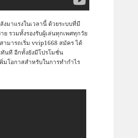
ังมาแรงในเวลานี้ ด้วยระบบที่มี
ย รวมทั้งรองรับผู้เล่นทุกเพศทุกวัย
็สามารถเริ่ม vvip1668 สมัคร ได้
ทันที อีกทั้งยังมีโปรโมชั่น
่อเพิ่มโอกาสสำหรับในการทำกำไร