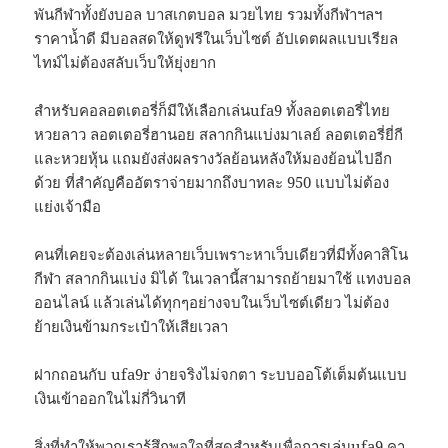
พันกีฬาทั้งยังบอล บาสเกตบอล มวยไทย รวมทั้งกีฬาฯลฯ
ราคาน้ำดี มีบอลสดให้ดูฟรีในเว็บไซต์ อัปเดตผลแบบเรียล
ไทม์ไม่ต้องสลับเว็บให้ยุ่งยาก
สำหรับคอลอตเตอรี่ก็มีให้เลือกเล่นufa9 ทั้งลอตเตอรี่ไทย
หวยลาว ลอตเตอรี่ฮานอย สลากกินแบ่งมาเลย์ ลอตเตอรี่ยี่กี
และหวยหุ้น แถมยังส่งผลรางวัลย้อนหลังให้มองย้อนไปอีก
ด้วย ที่สำคัญคืออัตราจ่ายมากถึงบาทละ 950 แบบไม่ต้อง
แย่งเจ้ามือ
คนที่เคยจะต้องเล่นหลายเว็บเพราะหาเว็บเดียวที่มีทั้งคาสิโน
กีฬา สลากกินแบ่ง มิได้ ในเวลานี้สามารถย้ายมาใช้ แทงบอล
ออนไลน์ แล้วเล่นได้ทุกๆอย่างจบในเว็บไซต์เดียว ไม่ต้อง
ย้ายเงินข้ามกระเป๋าให้เสียเวลา
ฝากถอนกับ ufa9r ง่ายจริงไม่จกตา ระบบออโต้เต็มต้นแบบ
เงินเข้าออกในไม่กี่วินาที
สิ่งที่ทำให้พวกเรารู้สึกพอใจที่สุดสำหรับเพื่อการเล่นufa9 คา