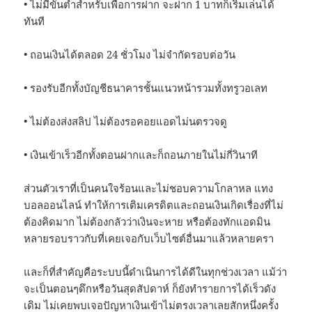
• ไม่มีขั้นต่ำสำหรับเพื่อการฝาก จะฝาก 1 บาทก็เริ่มเล่นได้
ทันที
• ถอนเงินได้ตลอด 24 ชั่วโมง ไม่จำกัดรอบต่อวัน
• รองรับอีกทั้งบัญชีธนาคารชั้นแนวหน้ารวมทั้งทรูวอเลท
• ไม่ต้องส่งสลิป ไม่ต้องรอคอยแอดไม่นตรวจดู
• เงินเข้าเร็วอีกทั้งตอนฝากและก็ถอนภายในไม่กี่วินาที
ส่วนตัวเราที่เป็นคนใจร้อนและไม่ชอบความโกลาหล แทง
บอลออนไลน์ ทำให้การเติมเครดิตและถอนเงินเกิดเรื่องที่ไม่
ต้องคิดมาก ไม่ต้องกลัวว่าเงินจะหาย หรือต้องทักแอดมิน
หลายรอบราวกับที่เคยเจอกับเว็บไซต์อื่นมาแล้วหลายครา
และก็ที่สำคัญคือระบบนี้ดำเนินการได้ดีในทุกช่วงเวลา แม้ว่า
จะเป็นตอนๆดึกหรือวันสุดสัปดาห์ ก็ยังทำรายการได้เร็วดัง
เดิม ไม่เคยพบเจอปัญหาเงินเข้าไม่ตรงเวลาเลยสักหนึ่งครั้ง