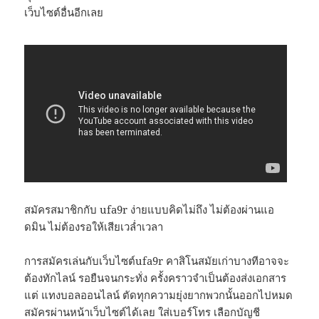
เว็บไซต์อื่นอีกเลย
สมัครสมาชิกกับ ufa9r ง่ายแบบคิดไม่ถึง ไม่ต้องผ่านแอ
ดมิน ไม่ต้องรอให้เสียเวล่ำเวลา
การสมัครเล่นกับเว็บไซต์ufa9r คาสิโนสมัยเก่าบางทีอาจจะ
ต้องทักไลน์ รอยืนจนกระทั่ง ครั้งคราวจำเป็นต้องส่งเอกสาร
แต่ แทงบอลออนไลน์ ตัดทุกความยุ่งยากพวกนั้นออกไปหมด
สมัครผ่านหน้าเว็บไซต์ได้เลย ใส่เบอร์โทร เลือกบัญชี