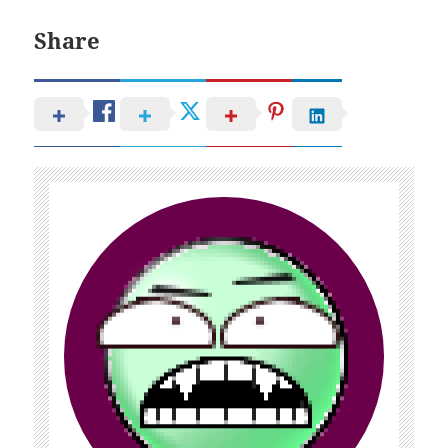
Share