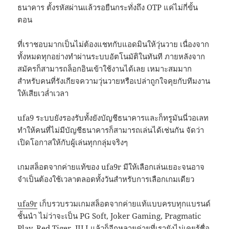
ธนาคาร ตั้งรหัสผ่านแล้วรอยืนกระทั่งถึง OTP แค่ไม่กี่ขั้น
ตอน
ที่เราชอบมากเป็นไม่ต้องแชทกับแอดมินให้วุ่นวาย เนื่องจาก
ทั้งหมดทุกอย่างทำผ่านระบบอัตโนมัติในทันที ภายหลังจาก
สมัครก็สามารถล็อกอินเข้าใช้งานได้เลย เหมาะสมมาก
สำหรับคนที่รังเกียจความวุ่นวายหรือเปล่าถูกใจคุยกับทีมงาน
ให้เสียเวล่ำเวลา
ufa9 ระบบยังรองรับทั้งยังบัญชีธนาคารและก็ทรูมันนี่วอเลท
ทำให้คนที่ไม่มีบัญชีธนาคารก็สามารถเล่นได้เช่นกัน จัดว่า
เปิดโอกาสให้กับผู้เล่นทุกกลุ่มจริงๆ
เกมสล็อตจากค่ายแท้ของ ufa9r มีให้เลือกเล่นเยอะจนอาจ
จำเป็นต้องใช้เวลาตลอดทั้งวันสำหรับการเลือกเกมเดียว
ufa9r
เก็บรวบรวมเกมสล็อตจากค่ายแท้แบบครบทุกแบรนด์
ชั้นนำ ไม่ว่าจะเป็น PG Soft, Joker Gaming, Pragmatic
Play, Red Tiger, JILI แล้วก็อีกหลายค่ายที่เรายังไม่เคยรู้ชื่อ