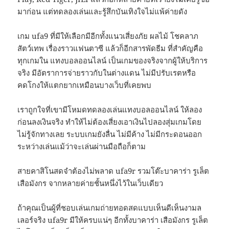
มาก่อน แต่ทดลองเล่นและรู้สึกบันเทิงใจไม่แพ้ค่ายดัง
เกม ufa9 ที่มีให้เลือกมีอีกทั้งแนวเสี่ยงภัย ผลไม้ โชคลาภ
สัตว์เทพ เรื่องราวแฟนตาซี แล้วก็อีกสารพัดธีม ที่สำคัญคือ
ทุกเกมใน แทงบอลออนไลน์ เป็นเกมของจริงจากผู้ให้บริการ
จริง มีอัตราการจ่ายราวกับในต่างแดน ไม่มีปรับเรตหรือ
คดโกงให้แตกยากเหมือนบางเว็บที่เคยพบ
เราถูกใจที่เขามีโหมดทดลองเล่นแทงบอลออนไลน์ ให้ลอง
ก่อนลงเงินจริง ทำให้ไม่ต้องเสี่ยงเอาเงินไปลองสุ่มเกมโดย
ไม่รู้จักทางเลย ระบบเกมยังลื่น ไม่มีค้าง ไม่มีกระดอนออก
ระหว่างเล่นแม้ว่าจะเล่นผ่านมือถือก็ตาม
สายคาสิโนสดจำต้องไม่พลาด ufa9r รวมโต๊ะบาคาร่า รูเล็ต
เสือมังกร จากหลายค่ายชั้นหนึ่งไว้ในเว็บเดียว
ถ้าคุณเป็นผู้ที่ชอบเล่นเกมถ่ายทอดสดแบบเห็นดีเห็นงามล
เลอร์จริง ufa9r มีให้ครบแน่ๆ อีกทั้งบาคาร่า เสือมังกร รูเล็ต