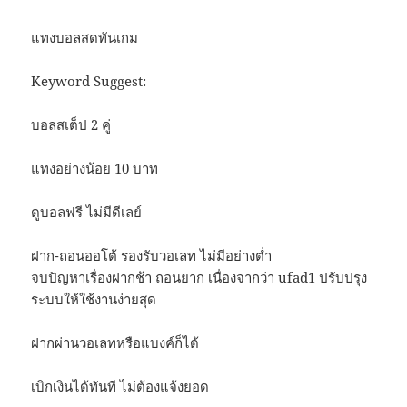
แทงบอลสดทันเกม
Keyword Suggest:
บอลสเต็ป 2 คู่
แทงอย่างน้อย 10 บาท
ดูบอลฟรี ไม่มีดีเลย์
ฝาก-ถอนออโต้ รองรับวอเลท ไม่มีอย่างต่ำ
จบปัญหาเรื่องฝากช้า ถอนยาก เนื่องจากว่า ufad1 ปรับปรุง
ระบบให้ใช้งานง่ายสุด
ฝากผ่านวอเลทหรือแบงค์ก็ได้
เบิกเงินได้ทันที ไม่ต้องแจ้งยอด