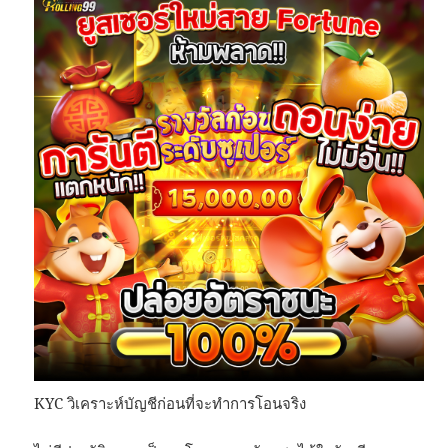
KYC วิเคราะห์บัญชีก่อนที่จะทำการโอนจริง