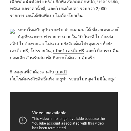
เพื่อคอพนันตัวจริง พร้อมอีกทั้ง สล็อตแตกหนัก, บาคาร่าสด,
พนันบอลราคาน้ำดี, และก็ เกมยิงปลา รวมกว่า 2,000
รายการ เล่นได้ทันทีแบบไม่ต้องโยกเงิน
ระบบใหม่ปัจจุบัน รองรับ ฝากถอนออโต้ ทั้งวอเลทและก็
บัญชีธนาคาร ทำรายการภายใน 10 วินาที ไม่ต้องส่ง
สลิป ไม่ต้องรอแอดไม่น แถมยังจัดเต็มโปรสุดแรง ทั้งยัง
เครดิตฟรี, โปรรายวัน,
ufad1 เครดิตฟรี
และก็ กิจกรรมคืน
ยอดเสีย สำหรับสมาชิกที่อยากได้ความคุ้มจริง
5 เหตุผลที่จำต้องเล่นกับ
ufad1
เว็บไซต์ตรงลิขสิทธิ์แท้จากยูฟ่า ระบบไม่หลุด ไม่มีล็อกยูส