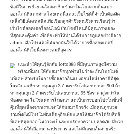
ข้อดีในการยั่วยวนใจสมาชิกเข้ามาในเว็บสลากกินแบ่ง
ออนไลน์ที่แตกต่าง โดยเหตุนี้แต่ละเว็บไซต์ก็จำเป็นต้องงัด
เคล็ดวิธีเด็ดเทคนิคเพื่อเรียกลูกค้าซึ่งคุณจึงควรเรียนรู้ว่า
เว็บไซต์ลอตเตอรี่ออนไลน์ เว็บไซต์ไหนที่มีคุณภาพเยอะ
ที่สุดและคุ้มค่า เพื่อที่จะทำให้ท่านได้รับการดูแลอย่างดีจาก
admin มือโปรแล้วก็มั่นอกมั่นใจได้ว่าการซื้อลอตเตอรี่
ออนไลน์ที่เว็บนี้เหมาะสมที่สุด เรา
แนะนำให้คุณรู้จักกับ lotto888 ที่มีคุณภาพสูงมีความ
พร้อมที่มอบให้กับสมาชิกทุกท่านไม่ว่าจะเป็นโปรโมชั่
นพิเศษ สำหรับในการซื้อสลากกินแบ่งออนไลน์ราคาดีที่สุด
ในทวีปเอเชีย หากคุณถูก 3 ตัวตรงรับไปเลยบาทละ 900 ถ้า
หากคุณถูก 2 ตัวตรงรับไปเลยบาทละ 95 ซึ่งราคาสูงกว่าใน
ท้องตลาด ไม่ใช่แค่การโฆษณา แต่เป็นการบอกโปรโมชั่นที่
คุ้มที่สุดเนื่องจากเราแจกให้กับสมาชิกจริง เมื่อคุณถูกหวย
รวมทั้งยังมีโปรโมชั่นเด็ดๆอีกเพียบเลยให้สมาชิกได้รับสิทธิ
พิเศษที่สุดยอด ไม่ว่าจะเป็นระบบรักษาความปลอดภัย มีหวย
ออนไลน์ให้เลือกนานาประการ และไม่มีเลขกลั้นจ่ายจริง