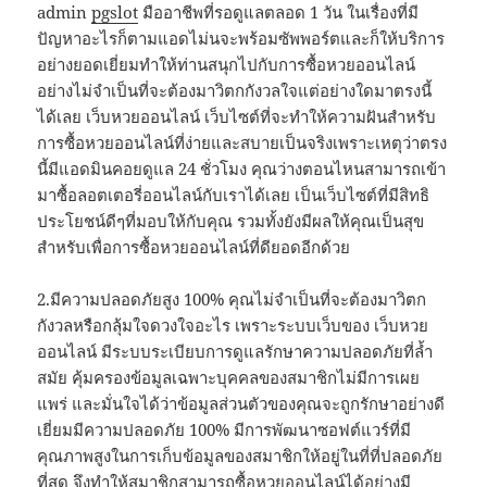
admin
pgslot
มืออาชีพที่รอดูแลตลอด 1 วัน ในเรื่องที่มี
ปัญหาอะไรก็ตามแอดไม่นจะพร้อมซัพพอร์ตและก็ให้บริการ
อย่างยอดเยี่ยมทำให้ท่านสนุกไปกับการซื้อหวยออนไลน์
อย่างไม่จำเป็นที่จะต้องมาวิตกกังวลใจแต่อย่างใดมาตรงนี้
ได้เลย เว็บหวยออนไลน์ เว็บไซต์ที่จะทำให้ความฝันสำหรับ
การซื้อหวยออนไลน์ที่ง่ายและสบายเป็นจริงเพราะเหตุว่าตรง
นี้มีแอดมินคอยดูแล 24 ชั่วโมง คุณว่างตอนไหนสามารถเข้า
มาซื้อลอตเตอรี่ออนไลน์กับเราได้เลย เป็นเว็บไซต์ที่มีสิทธิ
ประโยชน์ดีๆที่มอบให้กับคุณ รวมทั้งยังมีผลให้คุณเป็นสุข
สำหรับเพื่อการซื้อหวยออนไลน์ที่ดียอดอีกด้วย
2.มีความปลอดภัยสูง 100% คุณไม่จำเป็นที่จะต้องมาวิตก
กังวลหรือกลุ้มใจดวงใจอะไร เพราะระบบเว็บของ เว็บหวย
ออนไลน์ มีระบบระเบียบการดูแลรักษาความปลอดภัยที่ล้ำ
สมัย คุ้มครองข้อมูลเฉพาะบุคคลของสมาชิกไม่มีการเผย
แพร่ และมั่นใจได้ว่าข้อมูลส่วนตัวของคุณจะถูกรักษาอย่างดี
เยี่ยมมีความปลอดภัย 100% มีการพัฒนาซอฟต์แวร์ที่มี
คุณภาพสูงในการเก็บข้อมูลของสมาชิกให้อยู่ในที่ที่ปลอดภัย
ที่สุด จึงทำให้สมาชิกสามารถซื้อหวยออนไลน์ได้อย่างมี