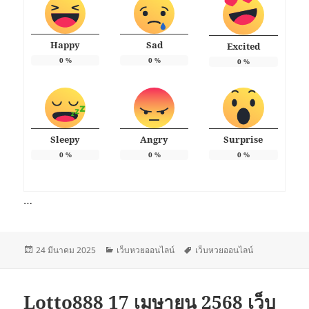
Happy
Sad
Excited
0
%
0
%
0
%
Sleepy
Angry
Surprise
0
%
0
%
0
%
…
เขียน
หมวด
ป้าย
24 มีนาคม 2025
เว็บหวยออนไลน์
เว็บหวยออนไลน์
เมื่อ
หมู่
กำกับ
Lotto888 17 เมษายน 2568 เว็บ