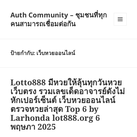
Auth Community – ชุมชนที่ทุก
คนสามารถเชื่อมต่อกัน
เมนู
และวิด
เจ็ต
ป้ายกำกับ:
เว็บหวยออนไลน์
Lotto888 มีหวยให้ลุ้นทุกวันหวย
เว็บตรง รวมเลขเด็ดอาจารย์ดังไม่
หักเปอร์เซ็นต์ เว็บหวยออนไลน์
ตรวจหวยล่าสุด Top 6 by
Larhonda lot888.org 6
พฤษภา 2025