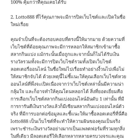
100% คุ้มกว่าที่คุณเคยได้รับ
2. Lotto888 ที่ไร้คุณภาพจะมีการปิดเว็บไซต์และเปิดในชื่อ
ใหม่เรื่อย
คุณจำเป็นที่จะต้องรอบคอบที่ตรงนี้ให้มากมาย ด้วยความที่
เว็บไซต์ที่ด้อยคุณภาพจะมีการหลอกให้สมาชิกเข้ามาซื้อ
สลากกินแบ่ง แม้กระนั้นเมื่อถูกและจากนั้นก็ไม่ได้รับเงิน
รางวัลรวมทั้งจะมีการปิดเว็บไซต์รวมทั้งเปิดเว็บไซต์
ลอตเตอรี่ออนไลน์ ในชื่อใหม่ไปเรื่อยทำอย่างงี้วนไปเพื่อไม่
ให้สมาชิกจับได้ ด้วยเหตุนี้ไม่ชี้แนะให้คุณเลือกเว็บไซต์หวย
ออนไลน์ที่พึ่งจะเปิดเนื่องจากว่าเว็บไซต์เหล่านั้นมีความน่า
กลุ้มใจ และก็อาจทำให้คุณโดนหลอกได้ สิ่งที่ยอดเยี่ยมคือ
การเลือกเว็บไซต์สลากกินแบ่งออนไลน์อันดับ 1 เท่านั้น ที่มี
การการันตีเงินรางวัลแล้วก็มีเซียนสลากกินแบ่งออนไลน์ตัว
จริง ที่มีการบอกต่อข้อมูลและชี้แนะให้มาซื้อลอตเตอรี่ที่นี่คือ
lotto888 เป็นเว็บไซต์ที่จะทำให้ความฝันของคุณเป็นจริง
เพราะชำระเงินรางวัลอย่างมากเป็นแพลตฟอร์มที่รวมทุกสิ่ง
ในที่เดียว มีลอตเตอรี่ให้เลือกหลากหลายครบวงจรและคุณ