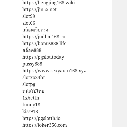
https://hengjing168.wiki
https://jin55.net
slot99
slot66
สล็อตเว็บตรง
https://judhai168.co
https://bonus888.life
สล็อต888
https://pgslot.today
pussy888
https://www.sexyauto168.xyz
slotxo24hr
slotpg
หนังโป๊ไทย
1xbetth
funny18
kiss918
https://pgslotth.io
https://joker356.com