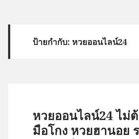
ป้ายกำกับ:
หวยออนไลน์24
หวยออนไลน์24 ไม่ต้อ
มือโกง หวยฮานอย ร