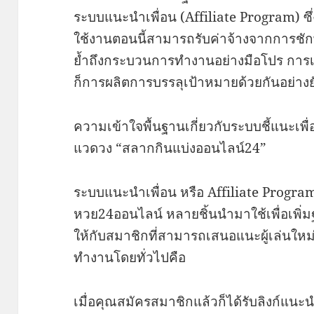
ระบบแนะนำเพื่อน (Affiliate Program) ซึ่ง
ใช้งานตอนนี้สามารถรับค่าจ้างจากการชักพ
ย้ำถึงกระบวนการทำงานอย่างมือโปร การเล
ก็การผลิตการบรรลุเป้าหมายด้วยกันอย่างยั
ความเข้าใจพื้นฐานเกี่ยวกับระบบชี้แนะเพื
แวดวง “สลากกินแบ่งออนไลน์24”
ระบบแนะนำเพื่อน หรือ Affiliate Progra
หวย24ออนไลน์ หลายชิ้นนำมาใช้เพื่อเพิ
ให้กับสมาชิกที่สามารถเสนอแนะผู้เล่นใ
ทำงานโดยทั่วไปคือ
เมื่อคุณสมัครสมาชิกแล้วก็ได้รับลิงก์แนะ