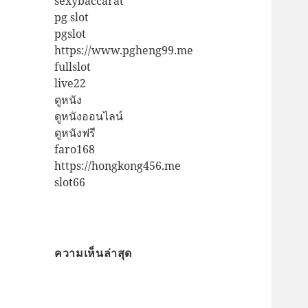
sexybaccarat
pg slot
pgslot
https://www.pgheng99.me
fullslot
live22
ดูหนัง
ดูหนังออนไลน์
ดูหนังฟรี
faro168
https://hongkong456.me
slot66
ความเห็นล่าสุด