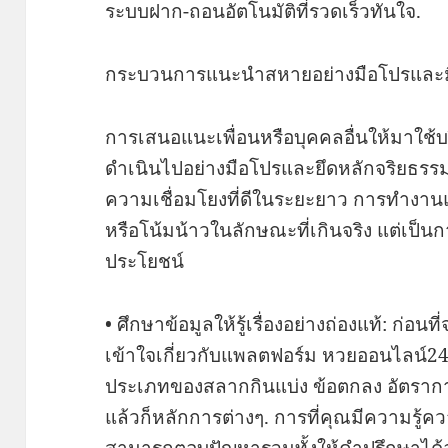
ระบบฝาก-ถอนอัตโนมัติที่รวดเร็วทันใจ.
กระบวนการแนะนำสหายอย่างมือโปรและม
การเสนอแนะเพื่อนหรือบุคคลอื่นให้มาใช้
ดำเนินไปอย่างมือโปรและยึดหลักจริยธรรม เ
ความเชื่อมโยงที่ดีในระยะยาว การทำงานแ
หรือโน้มน้าวในลักษณะที่เกินจริง แต่เป็นกา
ประโยชน์
• ศึกษาข้อมูลให้รู้เรื่องอย่างถ่องแท้: ก่อ
เข้าใจเกี่ยวกับแพลตฟอร์ม หวยออนไลน์24 ที่
ประเภทของสลากกินแบ่ง ข้อตกลง อัตราก
แล้วก็หลักการต่างๆ. การที่คุณมีความรู้ค
สามารถตอบปัญหารวมทั้งให้คำปรึกษาได้อย