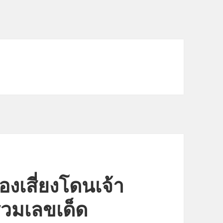
งเสี่ยงโดนเจ้า
วมเลขเด็ด