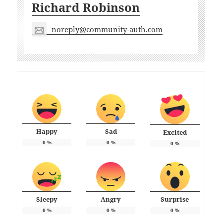
Richard Robinson
noreply@community-auth.com
Happy
Sad
Excited
0
%
0
%
0
%
Sleepy
Angry
Surprise
0
%
0
%
0
%