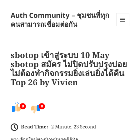
Auth Community – ชุมชนที่ทุก
คนสามารถเชื่อมต่อกัน
เมนู
และวิด
เจ็ต
sbotop เข้าสู่ระบบ 10 May
sbotop สมัคร ไม่ปิดปรับปรุงบ่อย
ไม่ต้องทำกิจกรรมยิ่งเล่นยิ่งได้คืน
Top 26 by Vivien
0
0
Read Time:
2 Minute, 23 Second
ทางเลือกใหม่ของนักพนันยุคดิจิทัล