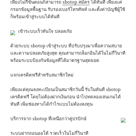
เพียงไม่กี่ขั้นตอนก็สามารถ
sbotop สมัคร
ได้ทันที เพียงแค่
กรอกข้อมูลพื้นฐาน รับรองเบอร์โทรศัพท์ และตั้งค่าบัญชีผู้ใช้
ก็พร้อมเข้าสู่ระบบได้ทันที
เข้าระบบเร็วทันใจ ปลอดภัย
ด้วยระบบ sbotop เข้าสู่ระบบ ที่ปรับปรุงมาเพื่อความสบาย
และความปลอดภัยสูงสุด คุณสามารถล็อกอินได้ในไม่กี่วินาที
พร้อมระบบป้องกันข้อมูลที่ได้มาตรฐานสุดยอด
แจกเครดิตฟรีสำหรับสมาชิกใหม่
เพียงแต่คุณลงทะเบียนเป็นสมาชิกวันนี้ รับในทันที sbotop
เครดิตฟรี โดยไม่ต้องฝากเงินก่อน นำไปทดลองเล่นเกมได้
ทันที เพิ่มช่องทางได้กำไรแบบไม่ต้องลงทุน
บริการจาก sbotop ที่เหนือกว่าคู่ปรปักษ์
ระบบฝากถอนออโต้ รวดเร็วในไม่กี่วินาที