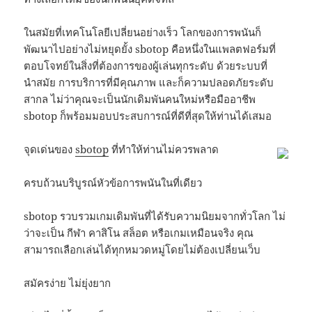
ในสมัยที่เทคโนโลยีเปลี่ยนอย่างเร็ว โลกของการพนันก็
พัฒนาไปอย่างไม่หยุดยั้ง sbotop คือหนึ่งในแพลตฟอร์มที่
ตอบโจทย์ในสิ่งที่ต้องการของผู้เล่นทุกระดับ ด้วยระบบที่
นำสมัย การบริการที่มีคุณภาพ และก็ความปลอดภัยระดับ
สากล ไม่ว่าคุณจะเป็นนักเดิมพันคนใหม่หรือมืออาชีพ
sbotop ก็พร้อมมอบประสบการณ์ที่ดีที่สุดให้ท่านได้เสมอ
จุดเด่นของ
sbotop
ที่ทำให้ท่านไม่ควรพลาด
ครบถ้วนบริบูรณ์หัวข้อการพนันในที่เดียว
sbotop รวบรวมเกมเดิมพันที่ได้รับความนิยมจากทั่วโลก ไม่
ว่าจะเป็น กีฬา คาสิโน สล็อต หรือเกมเหมือนจริง คุณ
สามารถเลือกเล่นได้ทุกหมวดหมู่โดยไม่ต้องเปลี่ยนเว็บ
สมัครง่าย ไม่ยุ่งยาก