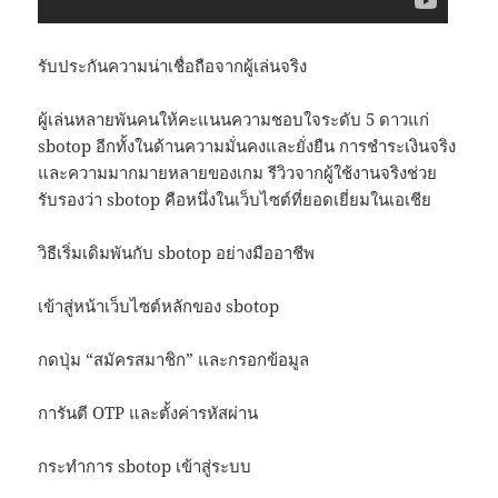
รับประกันความน่าเชื่อถือจากผู้เล่นจริง
ผู้เล่นหลายพันคนให้คะแนนความชอบใจระดับ 5 ดาวแก่
sbotop อีกทั้งในด้านความมั่นคงและยั่งยืน การชำระเงินจริง
และความมากมายหลายของเกม รีวิวจากผู้ใช้งานจริงช่วย
รับรองว่า sbotop คือหนึ่งในเว็บไซต์ที่ยอดเยี่ยมในเอเชีย
วิธีเริ่มเดิมพันกับ sbotop อย่างมืออาชีพ
เข้าสู่หน้าเว็บไซต์หลักของ sbotop
กดปุ่ม “สมัครสมาชิก” และกรอกข้อมูล
การันตี OTP และตั้งค่ารหัสผ่าน
กระทำการ sbotop เข้าสู่ระบบ