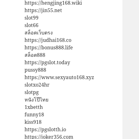
https://hengjing168.wiki
https://jin55.net
slot99
slot66
สล็อตเว็บตรง
https://judhai168.co
https://bonus888.life
สล็อต888
https://pgslot.today
pussy888
https://www.sexyauto168.xyz
slotxo24hr
slotpg
หนังโป๊ไทย
1xbetth
funny18
kiss918
https://pgslotth.io
https://joker356.com