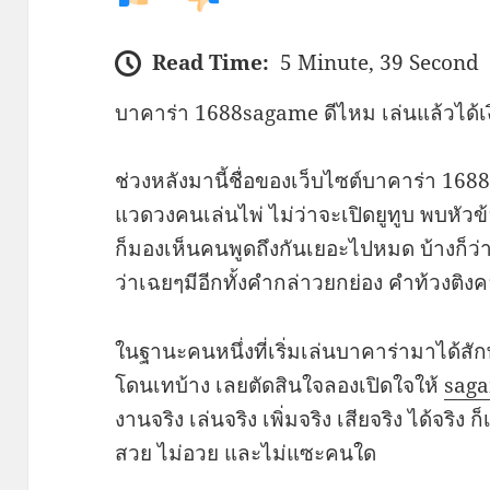
Read Time:
5 Minute, 39 Second
บาคาร่า 1688sagame ดีไหม เล่นแล้วได้เงิน
ช่วงหลังมานี้ชื่อของเว็บไซต์บาคาร่า 168
แวดวงคนเล่นไพ่ ไม่ว่าจะเปิดยูทูบ พบหัวข้
ก็มองเห็นคนพูดถึงกันเยอะไปหมด บ้างก็ว่าดี
ว่าเฉยๆมีอีกทั้งคำกล่าวยกย่อง คำท้วงติง
ในฐานะคนหนึ่งที่เริ่มเล่นบาคาร่ามาได้สั
โดนเทบ้าง เลยตัดสินใจลองเปิดใจให้
sag
งานจริง เล่นจริง เพิ่มจริง เสียจริง ได้จริ
สวย ไม่อวย และไม่แซะคนใด