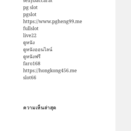
sexybaccarat
pg slot
pgslot
https://www.pgheng99.me
fullslot
live22
ดูหนัง
ดูหนังออนไลน์
ดูหนังฟรี
faro168
https://hongkong456.me
slot66
ความเห็นล่าสุด