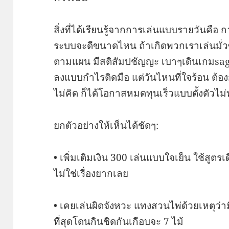
สิ่งที่ได้เรียนรู้จากการเล่นแบบรายวันคื
ระบบจะดีขนาดไหน ถ้าเกิดพวกเราเล่นมั่วซั
ตามแผน มีสติสัมปชัญญะ เบาๆเดินเกมsag
ลงแบบกำไรติดมือ แต่วันไหนที่ใจร้อน ต้อ
ไม่คิด ก็ได้โอกาสหมดทุนเร็วแบบตั้งตัวไม่
ยกตัวอย่างให้เห็นได้ชัดๆ:
• เพิ่มเติมเงิน 300 เล่นแบบใจเย็น ใช้สูตร
ไม่ใช่เรื่องยากเลย
• เคยเล่นผิดจังหวะ แทงสวนไพ่ด้วยเหตุว่า
ที่สุดโดนกินชิดกันเกือบจะ 7 ไม้