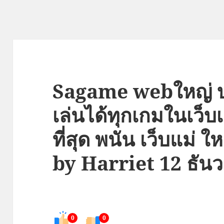
Sagame webใหญ่ บ
เล่นได้ทุกเกมในเว็บ
ที่สุด พนัน เว็บแม่ ใ
by Harriet 12 ธัน
0
0