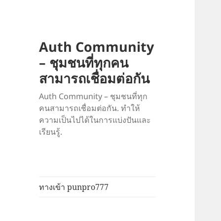
Auth Community
– ชุมชนที่ทุกคน
สามารถเชื่อมต่อกัน
Auth Community – ชุมชนที่ทุก
คนสามารถเชื่อมต่อกัน. ทำให้
ความเป็นไปได้ในการแบ่งปันและ
เรียนรู้.
ทางเข้า punpro777