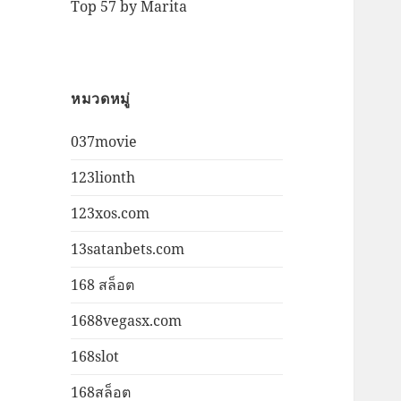
Top 57 by Marita
หมวดหมู่
037movie
123lionth
123xos.com
13satanbets.com
168 สล็อต
1688vegasx.com
168slot
168สล็อต