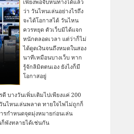
เพียงพอจับหนทางได้แล้ว
ว่า วันไหนเล่นอย่างไรถึง
จะได้โอกาสได้ วันไหน
ควรหยุด ตัวเว็บมิได้แจก
หนักตลอดเวลา แต่ว่าก็ไม่
ได้ดูดเงินจนถึงหมดในสอง
นาทีเหมือนบางเว็บ หาก
รู้จักลิมิตตนเอง ยังไงก็มี
โอกาสอยู่
ดี บางวันเพิ่มเติมไปเพียงแค่ 200
าวันไหนเล่นพลาด ทายใจไพ่ไม่ถูกก็
การกำหนดจุดมุ่งหมายก่อนเล่น
นก็พังทลายได้เช่นกัน