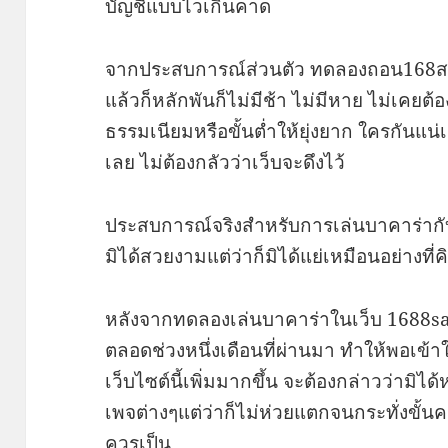
บัญชีแบบไวเกินคาด
จากประสบการณ์ส่วนตัว ทดลองถอน168สล็
แล้วก็หลักพันก็ไม่มีช้า ไม่มีหาย ไม่เคยต้อ
ธรรมเนียมหรือขั้นต่ำให้ยุ่งยาก ใครกันแน
เลย ไม่ต้องกลัวว่าเว็บจะดึงไว้
ประสบการณ์จริงสำหรับการเล่นบาคาร่ากับ
มิได้สวยงามแต่ว่าก็มิได้แย่เหมือนอย่างที่ค
หลังจากทดลองเล่นบาคาร่าในเว็บ 1688sa
ตลอดช่วงหนึ่งเดือนที่ผ่านมา ทำให้พอเ
เว็บไซต์นี้เพิ่มมากขึ้น จะต้องกล่าวว่ามิ
เพจต่างๆแต่ว่าก็ไม่ห่วยแตกจนกระทั่งขั้น
ควรเป็น