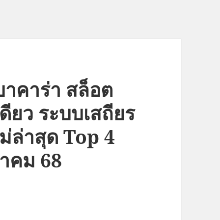
าคาร่า สล็อต
เดียว ระบบเสถียร
หม่ล่าสุด Top 4
วาคม 68