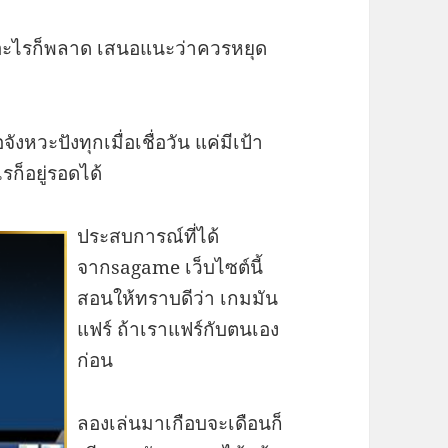
แทงอะไรก็พลาด เสนอแนะว่าควรหยุด
จังหวะปังทุกเมื่อเชื่อวัน แค่มีเป้า
ก็อยู่รอดได้
ประสบการณ์ที่ได้
จากsagame เว็บไซต์นี้
สอนให้ทราบดีว่า เกมมัน
แฟร์ ถ้าเราแฟร์กับตนเอง
ก่อน
ลองเล่นมาเกือบจะเดือนก็