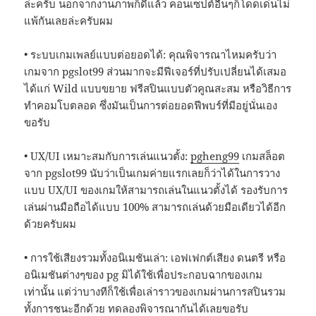
ล่ะครับ นอกจากงานภาพก็ดีแล้ว คอนเซปต์อื่นๆก็โดดเด่นไม่
แพ้กันเลยล่ะครับผม
• ระบบเกมเพลย์แบบต่อยอดได้: คุณพิจารณาไหมครับว่า
เกมจาก pgslot99 ส่วนมากจะมีฟีเจอร์ที่ปรับเปลี่ยนได้เสมอ
ได้แก่ Wild แบบขยาย ฟรีสปินแบบตัวคูณสะสม หรือวิธีการ
ทำคอมโบตลอด ซึ่งมันเป็นการต่อยอดฟีพบร์ที่มีอยู่นั่นเอง
ขอรับ
• UX/UI เหมาะสมกับการเล่นแนวตั้ง:
pgheng99
เกมสล็อต
จาก pgslot99 นับว่าเป็นเกมค่ายแรกเลยก็ว่าได้ในการวาง
แบบ UX/UI ของเกมให้สามารถเล่นในแนวตั้งได้ รองรับการ
เล่นผ่านมือถือได้แบบ 100% สามารถเล่นด้วยมือเดียวได้อีก
ด้วยครับผม
• การใช้เสียงรวมทั้งอนิเมชันเล่า: เอฟเฟกต์เสียง ดนตรี หรือ
อนิเมชันต่างๆของ pg มิได้ใช้เพื่อประกอบฉากของเกม
เท่านั้น แต่ว่าบางทีก็ใช้เพื่อเล่าราวของเกมผ่านการสปินรวม
ทั้งการชนะอีกด้วย ทดลองพิจารณากันได้เลยขอรับ