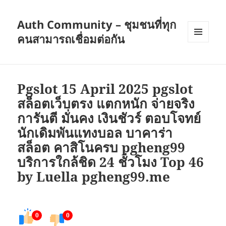
Auth Community – ชุมชนที่ทุก
คนสามารถเชื่อมต่อกัน
เมนู
และวิด
เจ็ต
Pgslot 15 April 2025 pgslot
สล็อตเว็บตรง แตกหนัก จ่ายจริง
การันตี มั่นคง เงินชัวร์ ตอบโจทย์
นักเดิมพันแทงบอล บาคาร่า
สล็อต คาสิโนครบ pgheng99
บริการใกล้ชิด 24 ชั่วโมง Top 46
by Luella pgheng99.me
0
0