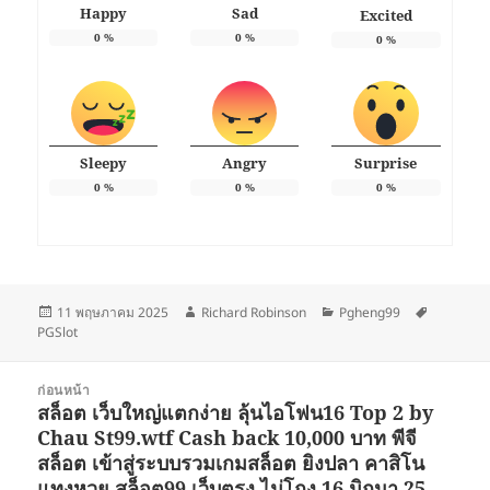
Happy
Sad
Excited
0
%
0
%
0
%
Sleepy
Angry
Surprise
0
%
0
%
0
%
เขียน
ผู้
หมวด
ป้าย
11 พฤษภาคม 2025
Richard Robinson
Pgheng99
เมื่อ
เขียน
หมู่
กำกับ
PGSlot
แนะแนว
ก่อนหน้า
เรื่อง
สล็อต เว็บใหญ่แตกง่าย ลุ้นไอโฟน16 Top 2 by
เรื่อง
Chau St99.wtf Cash back 10,000 บาท พีจี
ก่อน
สล็อต เข้าสู่ระบบรวมเกมสล็อต ยิงปลา คาสิโน
หน้า:
แทงหวย สล็อต99 เว็บตรง ไม่โกง 16 มิถุนา 25