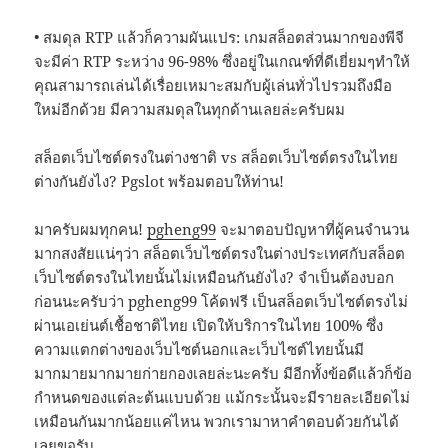
• สมดุล RTP แล้วก็ความผันแปร: เกมสล็อตส่วนมากของพีจี
จะมีค่า RTP ระหว่าง 96-98% ซึ่งอยู่ในเกณฑ์ที่ดีเยี่ยมๆทำให้
คุณสามารถเล่นได้เรื่อยเหมาะสมกับผู้เล่นทั่วไปรวมถึงมือ
ใหม่อีกด้วย มีความสมดุลในทุกด้านเลยล่ะครับผม
สล็อตเว็บไซต์ตรงในต่างชาติ vs สล็อตเว็บไซต์ตรงในไทย
ต่างกันยังไง? Pgslot พร้อมตอบให้ท่าน!
มาครับผมทุกคน!
pgheng99
จะมาตอบปัญหาที่ผู้คนจำนวน
มากสงสัยแน่ๆว่า สล็อตเว็บไซต์ตรงในต่างประเทศกับสล็อต
เว็บไซต์ตรงในไทยนั้นไม่เหมือนกันยังไง? จำเป็นต้องบอก
ก่อนนะครับว่า pgheng99 โค้ดฟรี เป็นสล็อตเว็บไซต์ตรงไม่
ผ่านเอเย่นต์เชื้อชาติไทย เปิดให้บริการในไทย 100% ซึ่ง
ความแตกต่างของเว็บไซต์นอกและเว็บไซต์ไทยนั้นมี
มากมายมากมายก่ายกองเลยล่ะนะครับ มีอีกทั้งข้อดีแล้วก็ข้อ
กำหนดของแต่ละต้นแบบด้วย แม้กระนั้นจะมีรายละเอียดไม่
เหมือนกันมากน้อยแค่ไหน พวกเรามาหาคำตอบด้วยกันได้
เลยขอรับ