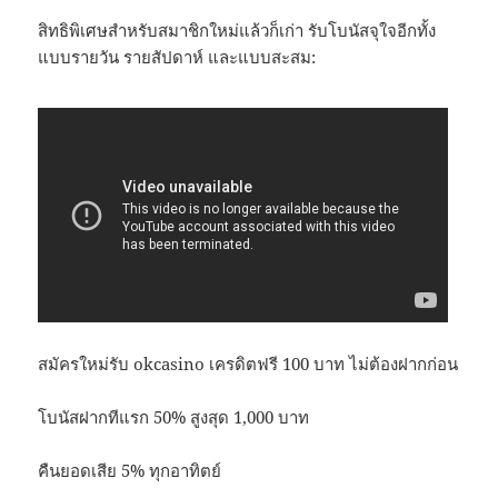
สิทธิพิเศษสำหรับสมาชิกใหม่แล้วก็เก่า รับโบนัสจุใจอีกทั้ง
แบบรายวัน รายสัปดาห์ และแบบสะสม:
สมัครใหม่รับ okcasino เครดิตฟรี 100 บาท ไม่ต้องฝากก่อน
โบนัสฝากทีแรก 50% สูงสุด 1,000 บาท
คืนยอดเสีย 5% ทุกอาทิตย์