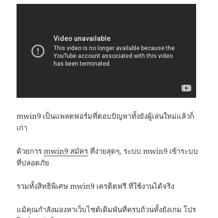
mwin9 เป็นแพลตฟอร์มที่ตอบปัญหาทั้งยังผู้เล่นใหม่แล้วก็
เก่า
ด้วยการ
mwin9 สมัคร
ที่ง่ายสุดๆ, ระบบ mwin9 เข้าระบบ
ที่ปลอดภัย
รวมทั้งสิทธิพิเศษ mwin9 เครดิตฟรี ที่ใช้งานได้จริง
แม้คุณกำลังมองหาเว็บไซต์เดิมพันที่ครบถ้วนทั้งยังเกม โปร