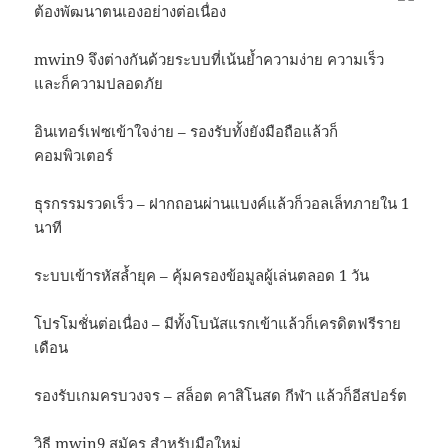
ต้องพัฒนาตนเองอย่างต่อเนื่อง
mwin9 จึงต่างกันด้วยระบบที่เน้นย้ำความง่าย ความเร็ว
และก็ความปลอดภัย
อินเทอร์เฟซเข้าใจง่าย – รองรับทั้งยังมือถือแล้วก็
คอมพิวเตอร์
ธุรกรรมรวดเร็ว – ฝากถอนผ่านแบงค์แล้วก็วอลเล็ทภายใน 1
นาที
ระบบเข้ารหัสล้ำยุค – คุ้มครองข้อมูลผู้เล่นตลอด 1 วัน
โปรโมชั่นต่อเนื่อง – มีทั้งโบนัสแรกเข้าแล้วก็เครดิตฟรีราย
เดือน
รองรับเกมครบวงจร – สล็อต คาสิโนสด กีฬา แล้วก็อีสปอร์ต
วิธี mwin9 สมัคร สำหรับมือใหม่