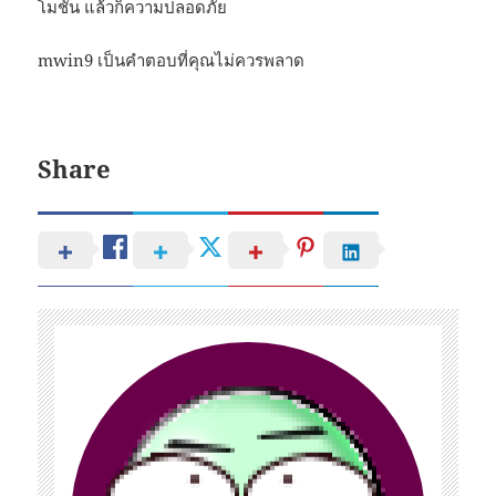
โมชั่น แล้วก็ความปลอดภัย
mwin9 เป็นคำตอบที่คุณไม่ควรพลาด
Share