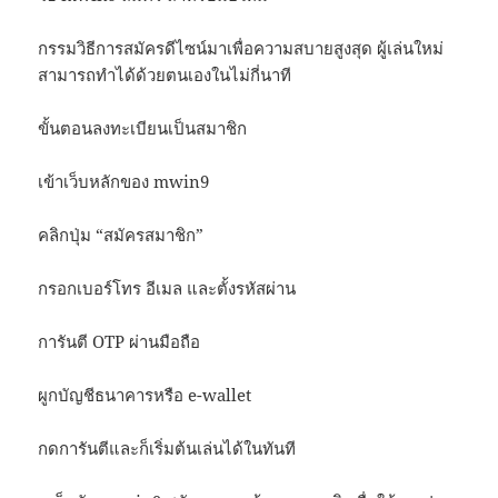
กรรมวิธีการสมัครดีไซน์มาเพื่อความสบายสูงสุด ผู้เล่นใหม่
สามารถทำได้ด้วยตนเองในไม่กี่นาที
ขั้นตอนลงทะเบียนเป็นสมาชิก
เข้าเว็บหลักของ mwin9
คลิกปุ่ม “สมัครสมาชิก”
กรอกเบอร์โทร อีเมล และตั้งรหัสผ่าน
การันตี OTP ผ่านมือถือ
ผูกบัญชีธนาคารหรือ e-wallet
กดการันตีและก็เริ่มต้นเล่นได้ในทันที