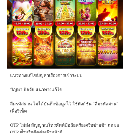
แนวทางแก้ไขปัญหาเรื่องการเข้าระบบ
ปัญหา ปัจจัย แนวทางแก้ไข
ลืมรหัสผ่าน ไม่ได้บันทึกข้อมูลไว้ ใช้ฟังก์ชัน “ลืมรหัสผ่าน”
เพื่อรีเซ็ต
OTP ไม่ส่ง สัญญาณโทรศัพท์มือถือหรือเครือข่ายช้า กดขอ
OTP ซ้ำหรือติดต่อเจ้าหน้าที่