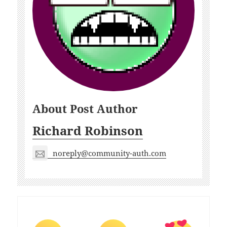
About Post Author
Richard Robinson
noreply@community-auth.com