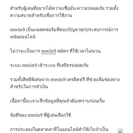
สำหรับผู้เล่นที่อยากได้ความเชื่อมั่น ความปลอดภัย รวมทั้ง
ความสบายสำหรับเพื่อการใช้งาน
mwin9 เป็นแพลตฟอร์มที่ตอบปัญหาทุกประสบการณ์การ
พนันออนไลน์
ไม่ว่าจะเป็นการ
mwin9
สมัคร ที่ใช้เวลาไม่นาน,
ระบบ mwin9 เข้าระบบ ที่เสถียรปลอดภัย
รวมทั้งสิทธิพิเศษจาก mwin9 เครดิตฟรี ที่ช่วยเพิ่มช่องทาง
สำหรับในการทำเงิน
เนื้อหานี้จะเจาะลึกข้อมูลที่คุณจำต้องทราบก่อนเริ่ม
ข้อดีของ mwin9 ที่ผู้เล่นเลือกใช้
การประลองในตลาดคาสิโนออนไลน์ทำให้เว็บจำเป็น