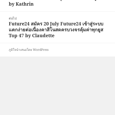
by Kathrin
หน้า:
ต่อไป
Future24 สมัคร 20 July Future24 เข้าสู่ระบบ
เรื่อง
แตกง่ายต่อเนื่องคาสิโนสดครบวงจรคุ้มค่าทุกยูส
ต่อ
Top 47 by Claudette
ไป:
ภูมิใจนำเสนอโดย WordPress