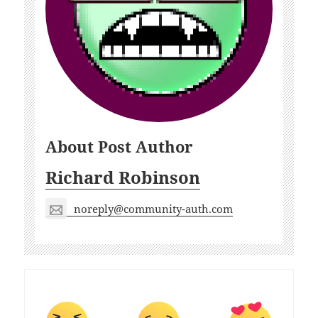
About Post Author
Richard Robinson
noreply@community-auth.com