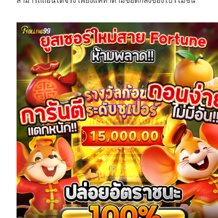
สามารถถอนได้จริง เพียงแค่ทำตามข้อตกลงของโปรโมชั่น