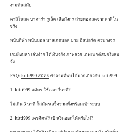
งามทันสมัย
คาสิโนสด บาคาร่า รูเล็ต เสือมังกร ถ่ายทอดสดจากคาสิโน
จริง
พนันกีฬา พนันบอล บาสเกตบอล มวย อีสปอร์ต ครบวงจร
เกมยิงปลา เล่นง่าย ได้เงินจริง ภาพสวย เอฟเฟกต์สมจริงสม
จัง
FAQ:
kitti999 สมัคร
คำถามที่พบได้มากเกี่ยวกับ kitti999
1. kitti999 สมัคร ใช้เวลากี่นาที?
ไม่เกิน 3 นาที ก็สมัครเสร็จรวมทั้งพร้อมเข้าระบบ
2.
kitti999
เครดิตฟรี เบิกเงินออกได้หรือไม่?