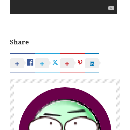
Share