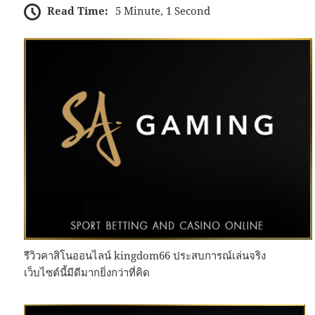
Read Time:
5 Minute, 1 Second
รีวิวคาสิโนออนไลน์ kingdom66 ประสบการณ์เล่นจริง
เว็บไซต์นี้มีดีมากยิ่งกว่าที่คิด