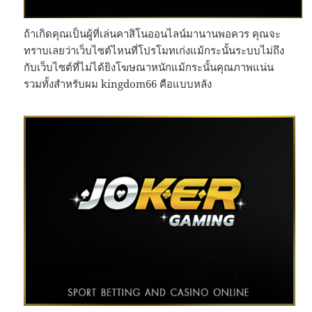
ถ้าเกิดคุณเป็นผู้ที่เล่นคาสิโนออนไลน์มานานพอควร คุณจะ
ทราบเลยว่าเว็บไซต์ไหนที่โปรโมทเก่งแม้กระนั้นระบบไม่ถึง
กับเว็บไซต์ที่ไม่ได้ยิงโฆษณาหนักแม้กระนั้นคุณภาพแน่น
รวมทั้งสำหรับผม kingdom66 คือแบบหลัง