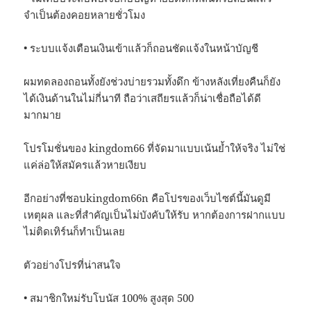
จำเป็นต้องคอยหลายชั่วโมง
• ระบบแจ้งเตือนเงินเข้าแล้วก็ถอนชัดแจ้งในหน้าบัญชี
ผมทดลองถอนทั้งยังช่วงบ่ายรวมทั้งดึก ข้างหลังเที่ยงคืนก็ยัง
ได้เงินด้านในไม่กี่นาที ถือว่าเสถียรแล้วก็น่าเชื่อถือได้ดี
มากมาย
โปรโมชั่นของ kingdom66 ที่จัดมาแบบเน้นย้ำให้จริง ไม่ใช่
แค่ล่อให้สมัครแล้วหายเงียบ
อีกอย่างที่ชอบkingdom66n คือโปรของเว็บไซต์นี้มันดูมี
เหตุผล และที่สำคัญเป็นไม่บังคับให้รับ หากต้องการฝากแบบ
ไม่ติดเทิร์นก็ทำเป็นเลย
ตัวอย่างโปรที่น่าสนใจ
• สมาชิกใหม่รับโบนัส 100% สูงสุด 500