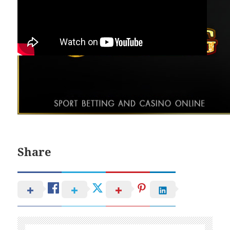
Share