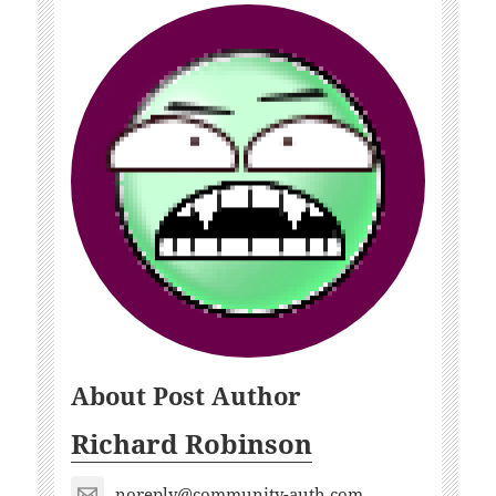
About Post Author
Richard Robinson
noreply@community-auth.com