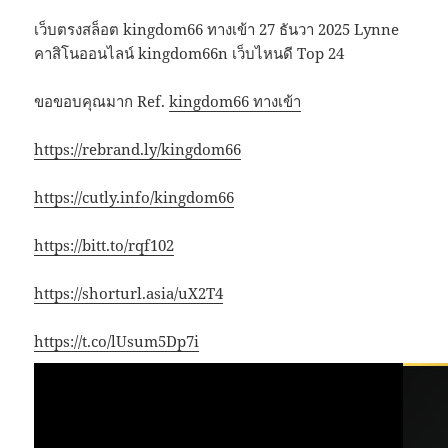
เว็บตรงสล็อต kingdom66 ทางเข้า 27 ธันวา 2025 Lynne
คาสิโนออนไลน์ kingdom66n เว็บไหนดี Top 24
ขอขอบคุณมาก Ref.
kingdom66 ทางเข้า
https://rebrand.ly/kingdom66
https://cutly.info/kingdom66
https://bitt.to/rqf102
https://shorturl.asia/uX2T4
https://t.co/lUsum5Dp7i