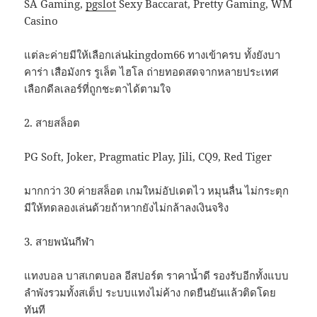
SA Gaming,
pgslot
Sexy Baccarat, Pretty Gaming, WM
Casino
แต่ละค่ายมีให้เลือกเล่นkingdom66 ทางเข้าครบ ทั้งยังบา
คาร่า เสือมังกร รูเล็ต ไฮโล ถ่ายทอดสดจากหลายประเทศ
เลือกดีลเลอร์ที่ถูกชะตาได้ตามใจ
2. สายสล็อต
PG Soft, Joker, Pragmatic Play, Jili, CQ9, Red Tiger
มากกว่า 30 ค่ายสล็อต เกมใหม่อัปเดตไว หมุนลื่น ไม่กระตุก
มีให้ทดลองเล่นด้วยถ้าหากยังไม่กล้าลงเงินจริง
3. สายพนันกีฬา
แทงบอล บาสเกตบอล อีสปอร์ต ราคาน้ำดี รองรับอีกทั้งแบบ
ลำพังรวมทั้งสเต็ป ระบบแทงไม่ค้าง กดยืนยันแล้วติดโดย
ทันที