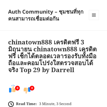
Auth Community – ชุมชนที่ทุก
คนสามารถเชื่อมต่อกัน
เมนู
และวิด
เจ็ต
chinatown888 เครดิตฟรี 3
มิถุนายน chinatown888 เครดิต
ฟรี เช็กได้ตลอดเวลารองรับทั้งมือ
ถือและคอมโปร่งใสตรวจสอบได้
จริง Top 29 by Darrell
0
0
Read Time:
3 Minute, 3 Second