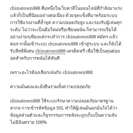
chinatown888 คือหนึ่งในเว็บคาสิโนออนไลน์ที่กำลังมาแรง
แล้วก็เป็นที่นิยมอย่างต่อเนื่อง ด้วยจุดแข็งที่มาพร้อมระบบ
การใช้แรงงานที่ล้ำยุค ความปลอดภัยสูง และรองรับผู้เล่นทุก
ระดับ ไม่ว่าจะเป็นมือใหม่หรือเซียนพนัน ก็สามารถเริ่มได้
อย่างง่ายๆเพียงแต่กระทำการ chinatown888 สมัคร แล้ว
ต่อจากนั้นเข้าระบบ chinatown888 เข้าสู่ระบบ และก็ยังได้
รับสิทธิพิเศษ
chinatown888
เครดิตฟรี เพื่อใช้เป็นทุนต่อย
อดสำหรับการพนันได้ทันที
เพราะอะไรต้องเลือกเล่นกับ chinatown888
ความมั่นคงและยั่งยืนรวมทั้งความปลอดภัย
chinatown888 ใช้ระบบรักษาความปลอดภัยมาตรฐาน
สากล การเข้ารหัสข้อมูล SSL ทำให้ผู้เล่นมั่นอกมั่นใจได้ว่า
ข้อมูลส่วนตัวและก็ธุรกรรมการคลังจะถูกเก็บเป็นความลับ
ไม่มีอันตราย 100%