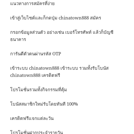
แนวทางการสมัครที่ง่าย
เข้าสู่เว็บไซต์และก็กดปุ่ม chinatown888 สมัคร
กรอกข้อมูลส่วนตัว อย่างเช่น เบอร์โทรศัพท์ แล้วก็บัญชี
ธนาคาร
การันตีตัวตนผ่านรหัส OTP
เข้าระบบ chinatown888 เข้าระบบ รวมทั้งรับโบนัส
chinatown888 เครดิตฟรี
โปรโมชั่นรวมทั้งกิจกรรมที่คุ้ม
โบนัสสมาชิกใหม่รับโดยทันที 100%
เครดิตฟรีแจกแต่ละวัน
โปรโมชั่นฝากประจำรายวัน