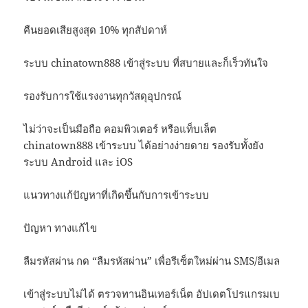
คืนยอดเสียสูงสุด 10% ทุกสัปดาห์
ระบบ chinatown888 เข้าสู่ระบบ ที่สบายและก็เร็วทันใจ
รองรับการใช้แรงงานทุกวัสดุอุปกรณ์
ไม่ว่าจะเป็นมือถือ คอมพิวเตอร์ หรือแท็บเล็ต
chinatown888 เข้าระบบ ได้อย่างง่ายดาย รองรับทั้งยัง
ระบบ Android และ iOS
แนวทางแก้ปัญหาที่เกิดขึ้นกับการเข้าระบบ
ปัญหา ทางแก้ไข
ลืมรหัสผ่าน กด “ลืมรหัสผ่าน” เพื่อรีเซ็ตใหม่ผ่าน SMS/อีเมล
เข้าสู่ระบบไม่ได้ ตรวจทานอินเทอร์เน็ต อัปเดตโปรแกรมเบ