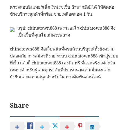
ตรวจสอบอินเทอร์เน็ต รีเฟรชเว็บ ถ้าหากยังมิได้ ให้ติดต่อ
ข้างบริการลูกค้าที่พร้อมช่วยเหลือตลอด 1 วัน
สรุป:
chinatown888
เพราะอะไร chinatown888 จึง
เป็นเว็บที่คุณไม่สมควรพลาด
chinatown888 คือเว็บพนันที่ครบถ้วนบริบูรณ์ทั้งยังความ
ปลอดภัย การสมัครที่ง่าย ระบบ chinatown888 เข้าสู่ระบบ
ที่เร็ว แล้วก็ chinatown888 เครดิตฟรี ที่แจกจริงแต่ละวัน
เหมาะสำหรับผู้เล่นทุกระดับที่ปรารถนาความมั่นคงและ
ยั่งยืนและความสนุกสำหรับในการเดิมพันออนไลน์
Share