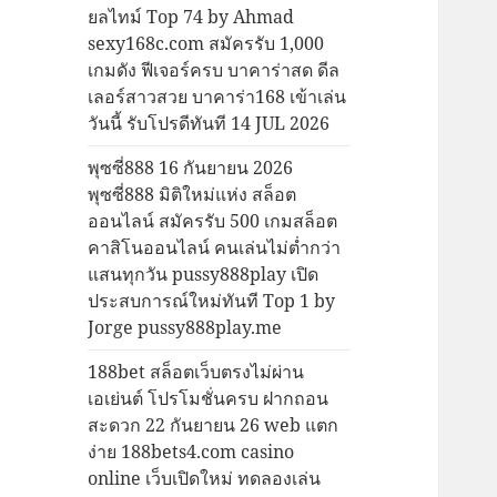
ยลไทม์ Top 74 by Ahmad
sexy168c.com สมัครรับ 1,000
เกมดัง ฟีเจอร์ครบ บาคาร่าสด ดีล
เลอร์สาวสวย บาคาร่า168 เข้าเล่น
วันนี้ รับโปรดีทันที 14 JUL 2026
พุซซี่888 16 กันยายน 2026
พุซซี่888 มิติใหม่แห่ง สล็อต
ออนไลน์ สมัครรับ 500 เกมสล็อต
คาสิโนออนไลน์ คนเล่นไม่ต่ำกว่า
แสนทุกวัน pussy888play เปิด
ประสบการณ์ใหม่ทันที Top 1 by
Jorge pussy888play.me
188bet สล็อตเว็บตรงไม่ผ่าน
เอเย่นต์ โปรโมชั่นครบ ฝากถอน
สะดวก 22 กันยายน 26 web แตก
ง่าย 188bets4.com casino
online เว็บเปิดใหม่ ทดลองเล่น