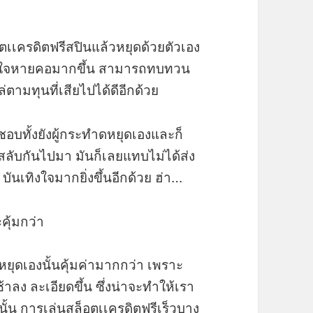
เเครดิตฟรีสปินแล้วหยุดด้วยตัวเอง
ะหายใจหายคอมากขึ้น สามารถทบทวน
ามทุนที่เสียไปได้ดีอีกด้วย
อบทั้งยังผู้กระทำดหยุดเองและก็
สลับกันไปมา มันก็เลยแทบไม่ได้ส่ง
นเทิงใจมากยิ่งขึ้นอีกด้วย ฮ่า…
คุ้มกว่า
ยุดเองนั้นคุ้มค่ามากกว่า เพราะ
าลง ละเอียดขึ้น ซึ่งน่าจะทำให้เรา
นั้น การเล่นสล็อตเเครดิตฟรีเร็วบาง