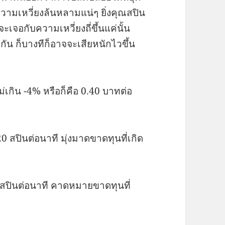
งความเหวี่ยงล้นหลามแน่ๆ ยิ่งคุณสปิน
เจอกับความเหวี่ยงถี่ขึ้นแค่นั้น
ัน ก็บางทีก็อาจจะเสียหนักไวขึ้น
เกิน -4% หรือก็คือ 0.40 บาทต่อ
0 สปินต่อนาที มุ่งมาดขาดทุนที่เกิด
 สปินต่อนาที คาดหมายขาดทุนที่