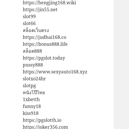
https://hengjing168.wiki
https://jin55.net
slot99
slot66
สล็อตเว็บตรง
https://judhai168.co
https://bonus888.life
สล็อต888
https://pgslot.today
pussy888
https://www.sexyauto168.xyz
slotxo24hr
slotpg
หนังโป๊ไทย
1xbetth
funny18
kiss918
https://pgslotth.io
https://joker356.com