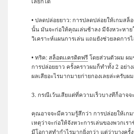
เลยก็ได้
• ปลดปล่อยยาว: การปลดปล่อยให้เกมสล็อต
นั้น มันจะก่อให้คุณเล่นช้าลง มีจังหว
วิเคราะห์แผนการเล่น แถมยังช่วยลดการไล่ต
• ทริค:
สล็อตเเครดิตฟรี
โดยส่วนตัวผม ผมช
การปล่อยยาว ครั้งคราวผมก็ทำทั้ง 2 อย่าง
ผลเสียอะไรมากมายก่ายกองเลยล่ะครับผม บั
3. กรณีเว้นเสียแต่ที่ความเร็วบางทีก็อาจจะ
คุณอาจจะมีความรู้สึกว่า การปล่อยให้เกมห
เหตุว่าจะก่อให้จังหวะการเล่นของพวกเราช้
มีโอกาสทำกำไรมากยิ่งกว่า แต่ว่าบางครั้ง