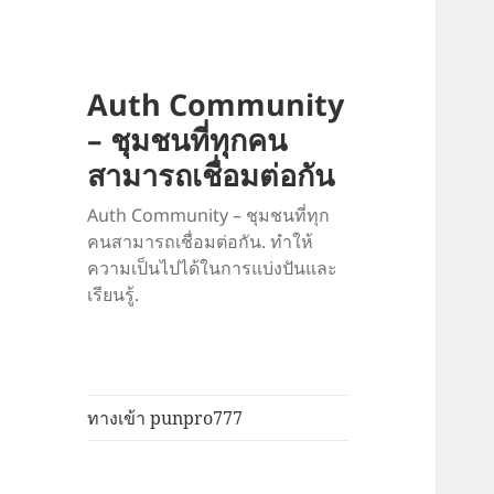
Auth Community
– ชุมชนที่ทุกคน
สามารถเชื่อมต่อกัน
Auth Community – ชุมชนที่ทุก
คนสามารถเชื่อมต่อกัน. ทำให้
ความเป็นไปได้ในการแบ่งปันและ
เรียนรู้.
ทางเข้า punpro777