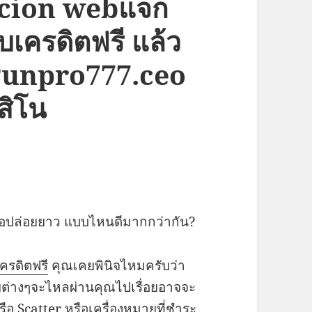
pcion webแจก
ับเครดิตฟรี แล้ว
่ Punpro777.ceo
สิโน
หรือปล่อยยาว แบบไหนดีมากกว่ากัน?
ครดิตฟรี
คุณเคยพินิจไหมครับว่า
ยต่างๆจะไหลผ่านคุณไปเรื่อยอาจจะ
รือ Scatter หรือเครื่องหมายที่ชำระ