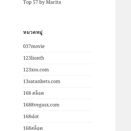
Top 57 by Marita
หมวดหมู่
037movie
123lionth
123xos.com
13satanbets.com
168 สล็อต
1688vegasx.com
168slot
168สล็อต