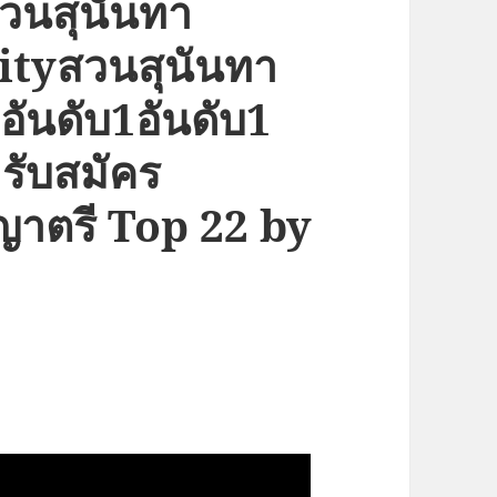
วนสุนันทา
ityสวนสุนันทา
ันดับ1อันดับ1
รับสมัคร
ญาตรี Top 22 by