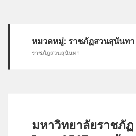
หมวดหมู่:
ราชภัฏสวนสุนันทา
ราชภัฏสวนสุนันทา
มหาวิทยาลัยราชภัฏ