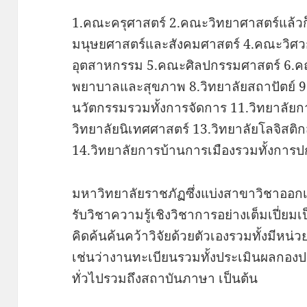
1.คณะครุศาสตร์ 2.คณะวิทยาศาสตร์แล้วก
มนุษยศาสตร์และสังคมศาสตร์ 4.คณะวิศว
อุตสาหกรรม 5.คณะศิลปกรรมศาสตร์ 6.คณ
พยาบาลและสุขภาพ 8.วิทยาลัยสถาปัตย์ 9
นวัตกรรมรวมทั้งการจัดการ 11.วิทยาลัย
วิทยาลัยนิเทศศาสตร์ 13.วิทยาลัยโลจิสต
14.วิทยาลัยการบ้านการเมืองรวมทั้งการ
มหาวิทยาลัยราชภัฏซึ่งแบ่งสาขาวิชาออกเป
รับวิชาความรู้เชิงวิชาการอย่างเต็มเปี่ยมเป
คิดค้นค้นคว้าวิจัยด้วยตัวเองรวมทั้งมีหน
เช่นว่างานทะเบียนรวมทั้งประเมินผลกองป
ทั่วไปรวมถึงสถาบันภาษา เป็นต้น