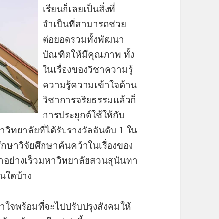
เรียนก็เลยเป็นสิ่งที่
จำเป็นที่สามารถช่วย
ต่อยอดรวมทั้งพัฒนา
บัณฑิตให้มีคุณภาพ ทั้ง
ในเรื่องของวิชาความรู้
ความรู้ความเข้าใจด้าน
วิชาการจริยธรรมแล้วก็
การประยุกต์ใช้ให้กับ
ิทยาลัยที่ได้รับรางวัลอันดับ 1 ใน
ศึกษาวิจัยศึกษาค้นคว้าในเรื่องของ
าอย่างเร็วมหาวิทยาลัยสวนสุนันทา
านใดบ้าง
าใจพร้อมที่จะไปปรับปรุงสังคมให้