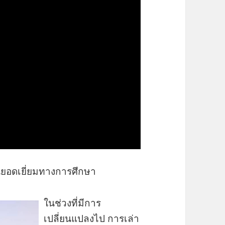
ยอดเยี่ยมทางการศึกษา
ในช่วงที่มีการ
เปลี่ยนแปลงไป การเล่า