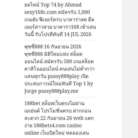
ยลไทม์ Top 74 by Ahmad
sexy168c.com สมัครรับ 1,000
เกมดัง ฟีเจอร์ครบ บาคาร่าสด ดีล
เลอร์สาวสวย บาคาร่า168 เข้าเล่น
วันนี้ รับโปรดีทันที 14 JUL 2026
พุซซี่888 16 กันยายน 2026
พุซซี่888 มิติใหม่แห่ง สล็อต
ออนไลน์ สมัครรับ 500 เกมสล็อต
คาสิโนออนไลน์ คนเล่นไม่ต่ำกว่า
แสนทุกวัน pussy888play เปิด
ประสบการณ์ใหม่ทันที Top 1 by
Jorge pussy888play.me
188bet สล็อตเว็บตรงไม่ผ่าน
เอเย่นต์ โปรโมชั่นครบ ฝากถอน
สะดวก 22 กันยายน 26 web แตก
ง่าย 188bets4.com casino
online เว็บเปิดใหม่ ทดลองเล่น