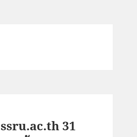
 ssru.ac.th 31