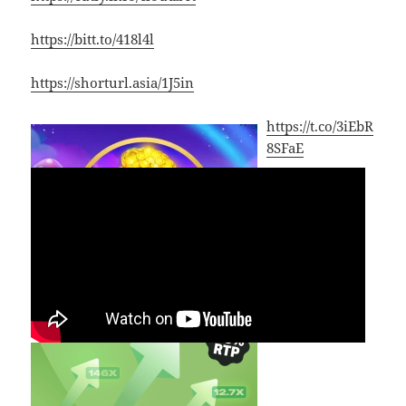
https://bitt.to/418l4l
https://shorturl.asia/1J5in
https://t.co/3iEbR
8SFaE