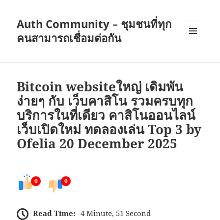
Auth Community – ชุมชนที่ทุก
คนสามารถเชื่อมต่อกัน
เมนู
และวิด
เจ็ต
Bitcoin websiteใหญ่ เดิมพัน
ง่ายๆ กับ เว็บคาสิโน รวมครบทุก
บริการในที่เดียว คาสิโนออนไลน์
เว็บเปิดใหม่ ทดลองเล่น Top 3 by
Ofelia 20 December 2025
0
0
Read Time:
4 Minute, 51 Second