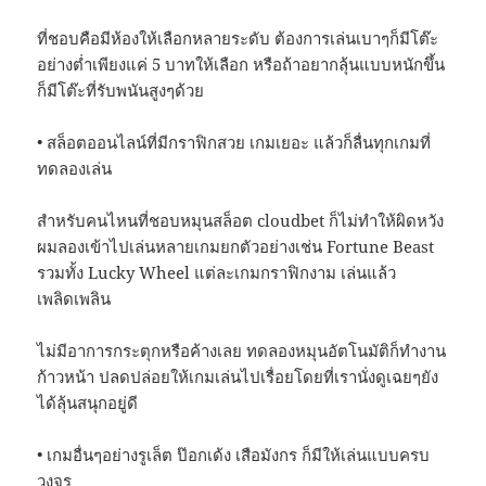
ที่ชอบคือมีห้องให้เลือกหลายระดับ ต้องการเล่นเบาๆก็มีโต๊ะ
อย่างต่ำเพียงแค่ 5 บาทให้เลือก หรือถ้าอยากลุ้นแบบหนักขึ้น
ก็มีโต๊ะที่รับพนันสูงๆด้วย
• สล็อตออนไลน์ที่มีกราฟิกสวย เกมเยอะ แล้วก็ลื่นทุกเกมที่
ทดลองเล่น
สำหรับคนไหนที่ชอบหมุนสล็อต cloudbet ก็ไม่ทำให้ผิดหวัง
ผมลองเข้าไปเล่นหลายเกมยกตัวอย่างเช่น Fortune Beast
รวมทั้ง Lucky Wheel แต่ละเกมกราฟิกงาม เล่นแล้ว
เพลิดเพลิน
ไม่มีอาการกระตุกหรือค้างเลย ทดลองหมุนอัตโนมัติก็ทำงาน
ก้าวหน้า ปลดปล่อยให้เกมเล่นไปเรื่อยโดยที่เรานั่งดูเฉยๆยัง
ได้ลุ้นสนุกอยู่ดี
• เกมอื่นๆอย่างรูเล็ต ป๊อกเด้ง เสือมังกร ก็มีให้เล่นแบบครบ
วงจร