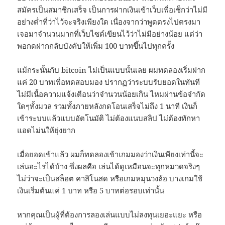
สมัครเป็นสมาชิกเสร็จ เป็นการฝากเงินเข้าเว็บเพื่อเช็กว่าไม่มี
อย่างต่ำที่ว่าไว้จะจริงเพียงใด เนื่องจากว่าพูดตรงไปตรงมา
เจอมาจำนวนมากที่เว็บไซต์เขียนไว้ว่าไม่มีอย่างน้อย แต่ว่า
พอกดฝากกลับบังคับให้เพิ่ม 100 บาทขึ้นไปทุกครั้ง
แม้กระนั้นกับ bitcoin ไม่เป็นแบบนั้นเลย ผมทดลองเริ่มฝาก
แค่ 20 บาทเพื่อทดสอบมอง ปรากฏว่าระบบรับยอดในทันที
ไม่มีเนื้อความแจ้งเตือนว่าจำนวนน้อยเกิน ไหมผ่านข้อจำกัด
ใดๆทั้งมวล รวมทั้งภายหลังกดโอนเสร็จไม่ถึง 1 นาที เงินก็
เข้าระบบแล้วแบบอัตโนมัติ ไม่ต้องแนบสลิป ไม่ต้องทักหา
แอดไม่นให้ยุ่งยาก
เมื่อยอดเข้าแล้ว ผมก็ทดลองเข้าเกมมองว่าเงินเพียงเท่านี้จะ
เล่นอะไรได้บ้าง ซึ่งผลคือ เล่นได้ดูเหมือนจะทุกหมวดจริงๆ
ไม่ว่าจะเป็นสล็อต คาสิโนสด หรือเกมหมุนวงล้อ บางเกมใช้
เงินเริ่มต้นแค่ 1 บาท หรือ 5 บาทต่อรอบเท่านั้น
หากคุณเป็นผู้ที่ต้องการลองเล่นแบบไม่ลงทุนเยอะแยะ หรือ