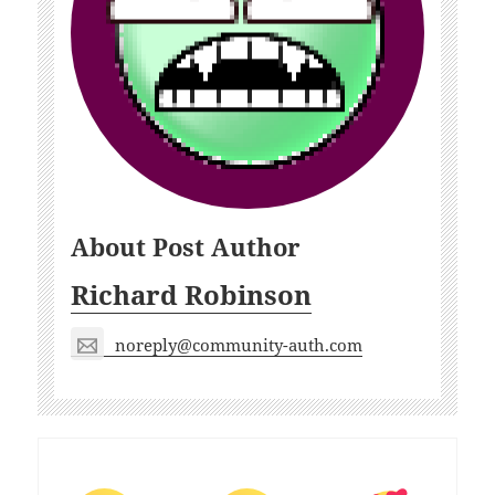
About Post Author
Richard Robinson
noreply@community-auth.com