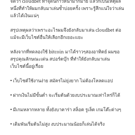
จัดว่า cloudbet ทำจุดนี้ก้าวหน้ามากมาย แล้วก็เป็นเหตุผล
หนึ่งที่ทำให้ผมกลับมาเล่นซ้ำบ่อยครั้ง เพราะรู้สึกแน่ใจว่าเล่น
แล้วได้เงินแน่ๆ
สรุปเหตุผลว่าเพราะอะไรผมจึงยังกลับมาเล่น cloudbet ต่อ
แม้จะมีเว็บไซต์อื่นให้เลือกอีกเยอะแยะ
หลังจากที่ทดลองใช้ bitcoin มาได้ราวๆสองอาทิตย์ ผมขอ
สรุปคุณลักษณะเด่น สปอร์ตบุ๊ก ที่ทำให้ยังกลับมาเล่น
เว็บไซต์นี้อยู่เรื่อย
• เว็บไซต์ใช้งานง่าย สมัครไม่ยุ่งยาก ไม่ต้องโหลดแอป
• ฝากเงินไม่มีขั้นต่ำ จะเริ่มต้นด้วยงบประมาณเท่าไหร่ก็ได้
• มีเกมหลากหลาย ทั้งยังบาคาร่า สล็อต รูเล็ต เกมโต๊ะต่างๆ
• เดิมพันเริ่มต้นไม่สูง งบประมาณน้อยก็เล่นได้จริง