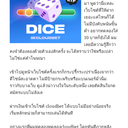
มา พูดว่านี่แหละ
เว็บไซต์ที่ให้ฝาก
เยอะแค่ไหนก็ได้
ไม่มีบังคับพนันขั้น
ต่ำ อยากทดลองใส่
10 บาทก็ยังได้ ผม
เลยมีความรู้สึกว่า
คงจำต้องลองด้วยตัวเองสักครั้ง จะได้ทราบว่าใช่หรือเปล่า
ไม่ใช่แค่คำโฆษณา
เข้าไปดูหน้าเว็บไซต์ครั้งแรกก็กระปรี้กระเปร่าเนื่องจากว่า
ดีไซน์สะอาดตา ไม่มีป้ายกระพริบหรือแบนเนอร์มั่วนิ่ม
ราวกับบางเว็บ ดูแล้วน่าวางใจในระดับหนึ่ง เลยตัดสินใจกด
สมัครแบบไม่ลังเล
ฝากเงินเข้าเว็บไซต์ cloudbet ได้แบบไม่มีอย่างน้อยจริง
เริ่มหลักหน่วยก็สามารถเล่นได้ทันที
อย่างแรกที่ผมทดลองทดลองcloudbet โดยทันทีภายหลัง