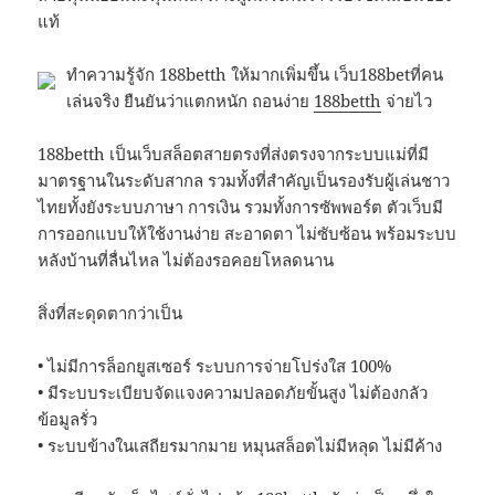
แท้
ทำความรู้จัก 188betth ให้มากเพิ่มขึ้น เว็บ188betที่คน
เล่นจริง ยืนยันว่าแตกหนัก ถอนง่าย
188betth
จ่ายไว
188betth เป็นเว็บสล็อตสายตรงที่ส่งตรงจากระบบแม่ที่มี
มาตรฐานในระดับสากล รวมทั้งที่สำคัญเป็นรองรับผู้เล่นชาว
ไทยทั้งยังระบบภาษา การเงิน รวมทั้งการซัพพอร์ต ตัวเว็บมี
การออกแบบให้ใช้งานง่าย สะอาดตา ไม่ซับซ้อน พร้อมระบบ
หลังบ้านที่ลื่นไหล ไม่ต้องรอคอยโหลดนาน
สิ่งที่สะดุดตากว่าเป็น
• ไม่มีการล็อกยูสเซอร์ ระบบการจ่ายโปร่งใส 100%
• มีระบบระเบียบจัดแจงความปลอดภัยขั้นสูง ไม่ต้องกลัว
ข้อมูลรั่ว
• ระบบข้างในเสถียรมากมาย หมุนสล็อตไม่มีหลุด ไม่มีค้าง