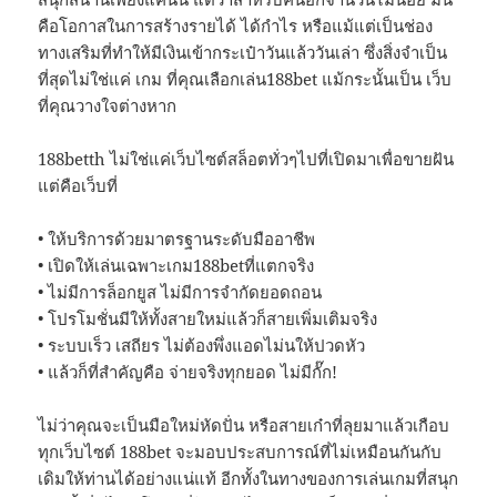
คือโอกาสในการสร้างรายได้ ได้กำไร หรือแม้แต่เป็นช่อง
ทางเสริมที่ทำให้มีเงินเข้ากระเป๋าวันแล้ววันเล่า ซึ่งสิ่งจำเป็น
ที่สุดไม่ใช่แค่ เกม ที่คุณเลือกเล่น188bet แม้กระนั้นเป็น เว็บ
ที่คุณวางใจต่างหาก
188betth ไม่ใช่แค่เว็บไซต์สล็อตทั่วๆไปที่เปิดมาเพื่อขายฝัน
แต่คือเว็บที่
• ให้บริการด้วยมาตรฐานระดับมืออาชีพ
• เปิดให้เล่นเฉพาะเกม188betที่แตกจริง
• ไม่มีการล็อกยูส ไม่มีการจำกัดยอดถอน
• โปรโมชั่นมีให้ทั้งสายใหม่แล้วก็สายเพิ่มเติมจริง
• ระบบเร็ว เสถียร ไม่ต้องพึ่งแอดไม่นให้ปวดหัว
• แล้วก็ที่สำคัญคือ จ่ายจริงทุกยอด ไม่มีกั๊ก!
ไม่ว่าคุณจะเป็นมือใหม่หัดปั่น หรือสายเก๋าที่ลุยมาแล้วเกือบ
ทุกเว็บไซต์ 188bet จะมอบประสบการณ์ที่ไม่เหมือนกันกับ
เดิมให้ท่านได้อย่างแน่แท้ อีกทั้งในทางของการเล่นเกมที่สนุก