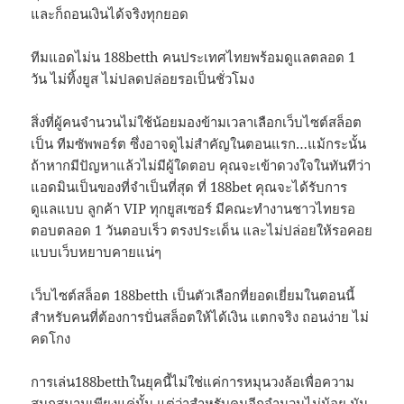
และก็ถอนเงินได้จริงทุกยอด
ทีมแอดไม่น 188betth คนประเทศไทยพร้อมดูแลตลอด 1
วัน ไม่ทิ้งยูส ไม่ปลดปล่อยรอเป็นชั่วโมง
สิ่งที่ผู้คนจำนวนไม่ใช้น้อยมองข้ามเวลาเลือกเว็บไซต์สล็อต
เป็น ทีมซัพพอร์ต ซึ่งอาจดูไม่สำคัญในตอนแรก…แม้กระนั้น
ถ้าหากมีปัญหาแล้วไม่มีผู้ใดตอบ คุณจะเข้าดวงใจในทันทีว่า
แอดมินเป็นของที่จำเป็นที่สุด ที่ 188bet คุณจะได้รับการ
ดูแลแบบ ลูกค้า VIP ทุกยูสเซอร์ มีคณะทำงานชาวไทยรอ
ตอบตลอด 1 วันตอบเร็ว ตรงประเด็น และไม่ปล่อยให้รอคอย
แบบเว็บหยาบคายแน่ๆ
เว็บไซต์สล็อต 188betth เป็นตัวเลือกที่ยอดเยี่ยมในตอนนี้
สำหรับคนที่ต้องการปั่นสล็อตให้ได้เงิน แตกจริง ถอนง่าย ไม่
คดโกง
การเล่น188betthในยุคนี้ไม่ใช่แค่การหมุนวงล้อเพื่อความ
สนุกสนานเพียงแค่นั้น แต่ว่าสำหรับคนอีกจำนวนไม่น้อย มัน