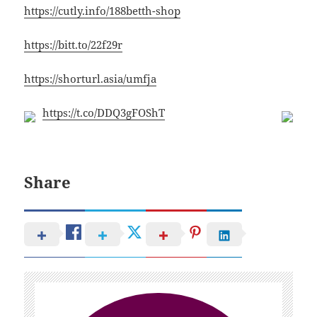
https://cutly.info/188betth-shop
https://bitt.to/22f29r
https://shorturl.asia/umfja
https://t.co/DDQ3gFOShT
Share