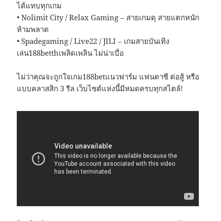
ได้แทบทุกเกม
• Nolimit City / Relax Gaming – สายเกมดุ สายแตกหนัก
ห้ามพลาด
• Spadegaming / Live22 / JILI – เกมสายบันเทิง
เล่น188betthเพลิดเพลิน ไม่น่าเบื่อ
ไม่ว่าคุณจะถูกใจเกม188betแนวฟาร์ม แฟนตาซี ต่อสู้ หรือ
แบบคลาสสิก 3 รีล เว็บไซต์แห่งนี้มีหมดครบทุกสไตล์!