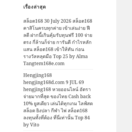
เรื่องล่าสุด
สล็อต168 30 July 2026 สล็อต168
คาสิโนครบทุกค่าย เข้าเล่นง่าย ฟี
ลดี ฝากนี้เกินคุ้มรับทุนฟรี 100 จ่าย
ตรง กี่ล้านก็จ่าย การันตี กำไรหลัก
แสน สล็อต168 เข้าให้ทัน ก่อน
รางวัลหลุดมือ Top 25 by Alma
Tangtem168e.com
Hengjing168
hengjing168d.com 9 JUL 69
hengjing168 หวยออนไลน์ อัตรา
จ่ายมากที่สุด ของไทย Cash back
10% ยูสเดียว เล่นได้ทุกเกม ไลฟ์สด
สล็อต ยิงปลา กีฬา ไพ่ สล็อต168
ลงทุนทั้งที่ต้อง ที่นี่เท่านั้น Top 84
by Vito