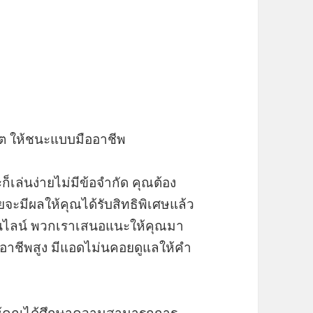
ต ให้ชนะแบบมืออาชีพ
เล่นง่ายไม่มีข้อจำกัด คุณต้อง
เลยจะมีผลให้คุณได้รับสิทธิพิเศษแล้ว
นไลน์ พวกเราเสนอแนะให้คุณมา
มืออาชีพสูง มีแอดไม่นคอยดูแลให้คำ