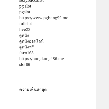
sexybaccarat
pg slot
pgslot
https://www.pgheng99.me
fullslot
live22
ดูหนัง
ดูหนังออนไลน์
ดูหนังฟรี
faro168
https://hongkong456.me
slot66
ความเห็นล่าสุด