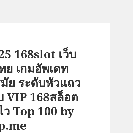
25 168slot เว็บ
ทย เกมอัพเดท
สมัย ระดับหัวแถว
บ VIP 168สล็อต
นไว Top 100 by
ip.me