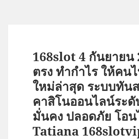
168slot 4 กันยายน 
ตรง ทำกำไร ให้คนไ
ใหม่ล่าสุด ระบบทัน
คาสิโนออนไลน์ระดั
มั่นคง ปลอดภัย โอ
Tatiana 168slotv