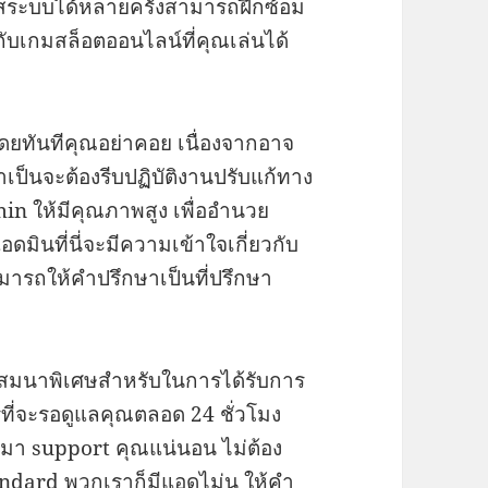
ระบบได้หลายครั้งสามารถฝึกซ้อม
บเกมสล็อตออนไลน์ที่คุณเล่นได้
ดยทันทีคุณอย่าคอย เนื่องจากอาจ
จำเป็นจะต้องรีบปฏิบัติงานปรับแก้ทาง
n ให้มีคุณภาพสูง เพื่ออำนวย
มินที่นี่จะมีความเข้าใจเกี่ยวกับ
มารถให้คำปรึกษาเป็นที่ปรึกษา
ับสมนาพิเศษสำหรับในการได้รับการ
รที่จะรอดูแลคุณตลอด 24 ชั่วโมง
มา support คุณแน่นอน ไม่ต้อง
andard พวกเราก็มีแอดไม่น ให้คำ