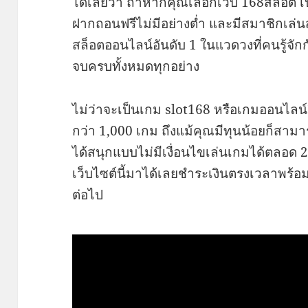
ได้เลยว่า ถ้าหากคุณเลือกเว็บ 168สล็อต 
ฝากถอนฟรีไม่มีอย่างต่ำ และมีสมาชิกเล่นสูงท
สล็อตออนไลน์อันดับ 1 ในแวดวงที่คนรู้จักก
จบครบทั้งหมดทุกอย่าง
ไม่ว่าจะเป็นเกม slot168 หรือเกมออนไลน์อื
กว่า 1,000 เกม ถึงแม้คุณมีทุนน้อยก็สาม
ได้สนุกแบบไม่มีเงื่อนไขเล่นเกมได้ตลอด 2
เว็บไซต์นี้มาได้เลยชำระเงินตรงเวลาพร้อ
ต่อไป