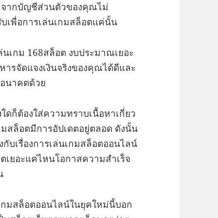
าจากบัญชีส่วนตัวของคุณไม่
รับเพื่อการเล่นเกมสล็อตแค่นั้น
ะเล่นเกม 168สล็อต งบประมาณเยอะ
หารจัดแจงเงินจริงของคุณได้ดีและ
นอนาคตด้วย
งใดก็ต้องใส่ความทราบเนื้อหาเกี่ยว
มสล็อตมีการอัปเดตอยู่ตลอด ดังนั้น
องกับเรื่องการเล่นเกมสล็อตออนไลน์
็อตเยอะแค่ไหนโอกาสความสำเร็จ
น
เกมสล็อตออนไลน์ในยุคใหม่นี้บอก