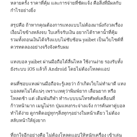
หลายครั้ง ราคาที่คุ้ม และการจ่ายที่ชัดแจ้ง คือสิ่งที่มีผลกับ
กำไรอย่างยิ่ง
สรุปคือ ถ้าหากคุณต้องการแทงแบบไม่ต้องมานั่งกังวลเรื่อง
เงื่อนไขข้างหลังจบ ใบเสร็จรับเงิน อยากได้ราคาน้ำที่คุ้ม
รวมทั้งถอนเงินได้จริงแบบไม่ซับซ้อน yaibet เป็นเว็บไซต์ที่
ควรทดลองอย่างจริงจังครับผม
แทงบอล yaibet ผ่านมือถือได้ลื่นไหล ใช้งานง่าย รองรับทั้ง
ยังระบบ iOS แล้วก็ Android โดยไม่ต้องโหลดแอป
คนที่ชอบแทงผ่านมือถือจะรู้เลยว่า ถ้าเกิดเว็บไม่ทำมาดี แทง
บอลสดไม่ได้แน่ๆ เพราะเหตุว่าพิมพ์ยาก เลื่อนยาก หรือ
โหลดช้า แต่ เดิมพันกีฬา ทำระบบบนโทรศัพท์เคลื่อนที่
ก้าวหน้ามาก เมนูไม่รก ปุ่มแทงกระจ่างแจ้ง การค้นหาคู่บอล
ทำได้ง่าย ดูกรติดอยู่ทุกๆสิ่งทุกๆอย่างในหน้าเดียว ไม่ต้อง
สลับหน้าให้ยุ่งยาก
ที่ถูกใจอีกอย่างคือ ไม่ต้องโหลดแอปให้หนักเครื่อง เข้าเล่น