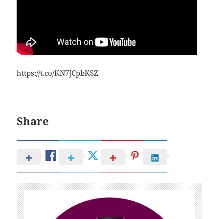
https://t.co/KN7JCpbKSZ
Share