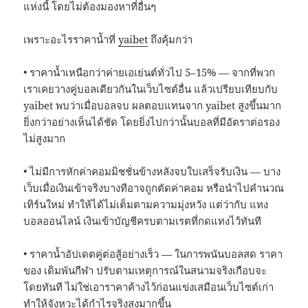
แห่งนี้ โดยไม่ต้องมองหาที่อื่นๆ
เพราะอะไรราคาน้ำที่
yaibet
ถึงคุ้มกว่า
• ราคาน้ำเหนือกว่าค่ายเอเย่นต์ทั่วไป 5–15% — จากที่พวก
เราเคยวางคู่บอลเดียวกันในเว็บไซต์อื่น แล้วเปรียบเทียบกับ
yaibet พบว่าเมื่อบอลจบ ผลตอบแทนจาก yaibet สูงขึ้นมาก
ยิ่งกว่าอย่างเห็นได้ชัด โดยยิ่งไปกว่านั้นบอลที่มีอัตราต่อรอง
ไม่สูงมาก
• ไม่มีการหักค่าคอมมิชชั่นข้างหลังจบใบเสร็จรับเงิน — บาง
เว็บเมื่อเงินเข้าจริงบางทีอาจถูกตัดค่าคอม หรือนำไปคำนวณ
เทิร์นใหม่ ทำให้ได้ไม่เต็มตามความมุ่งหวัง แต่ว่ากับ แทง
บอลออนไลน์ เงินเข้าบัญชีครบตามเรตที่กดแทงไว้ทันที
• ราคาน้ำอัปเดตคู่ต่อสู้อย่างเร็ว — ในการพนันบอลสด ราคา
ของ เดิมพันกีฬา ปรับตามเหตุการณ์ในสนามจริงเกือบจะ
โดยทันที ไม่ใช่เอาราคาค้างไว้ก่อนแข่งเสมือนเว็บไซต์เก่า
ทำให้จังหวะได้กำไรจริงสูงมากขึ้น