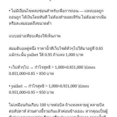
• ไม่มีเงื่อนไขหลบซ่อนสำหรับเพื่อการถอน — แทงบอลถูก
ถอนถูก ได้เงินโดยทันที ไม่ต้องทำยอดเทิร์น ไม่ต้องฝากเพิ่ม
หรือสะสมยอดถึงขนาดต่ำ
แบบอย่างเทียบเคียงให้เห็นภาพ
สมมติบอลคู่หนึ่ง ราคาน้ำที่เว็บไซต์ทั่วๆไปให้มาอยู่ที่ 0.85
แม้กระนั้น yaibet ให้ 0.95 ถ้าแทง 1,000 บาท
• เว็บทั่วๆไป → กำไรสุทธิ = 1,000×0.851,000 \times
0.851,000×0.85 = 850 บาท
• yaibet → กำไรสุทธิ = 1,000×0.951,000 \times
0.951,000×0.95 = 950 บาท
ไม่เหมือนกันเกือบ 100 บาทต่อบิล ถ้าแทงหลายคู่ หลายบิล
ต่อสัปดาห์ ส่วนต่างนี้รวมกันแล้วค่อนข้างเยอะ หากคุณเป็นผู้