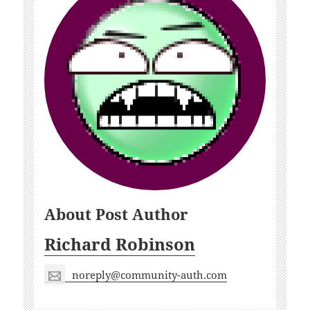
About Post Author
Richard Robinson
noreply@community-auth.com