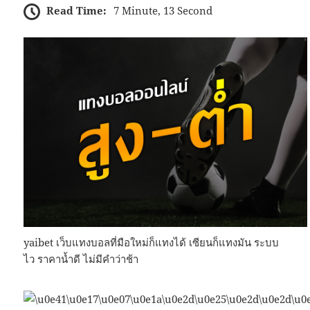
Read Time:
7 Minute, 13 Second
yaibet เว็บแทงบอลที่มือใหม่ก็แทงได้ เซียนก็แทงมัน ระบบ
ไว ราคาน้ำดี ไม่มีคำว่าช้า