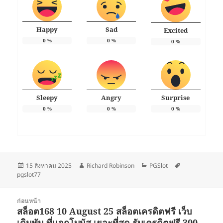
Happy
Sad
Excited
0
%
0
%
0
%
Sleepy
Angry
Surprise
0
%
0
%
0
%
เขียน
ผู้
หมวด
ป้าย
15 สิงหาคม 2025
Richard Robinson
PGSlot
เมื่อ
เขียน
หมู่
กำกับ
pgslot77
แนะแนว
ก่อนหน้า
เรื่อง
สล็อต168 10 August 25 สล็อตเครดิตฟรี เว็บ
เรื่อง
เดิมพัน ที่แจกโบนัส เยอะที่สุด รับเครดิตฟรี 300