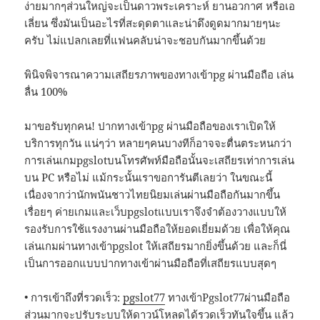
ง่ายมากๆส่วนใหญ่จะเป็นดาวพระเคราะห์ ยานอวกาศ หรือเอ
เลี่ยน ซึ่งมันเป็นอะไรที่สะดุดตาและน่าดึงดูดมากมายๆนะ
ครับ ไม่แปลกเลยที่แฟนคลับน่าจะชอบกันมากขึ้นด้วย
พินิจพิจารณาความเสถียรภาพของทางเข้าpg ผ่านมือถือ เล่น
ลื่น 100%
มาขอรับทุกคน! ปากทางเข้าpg ผ่านมือถือของเราเปิดให้
บริการทุกวัน แน่ๆว่า หลายๆคนบางทีก็อาจจะตื่นตระหนกว่า
การเล่นเกมpgslotบนโทรศัพท์มือถือนั้นจะเสถียรเท่าการเล่น
บน PC หรือไม่ แม้กระนั้นเราขอการันตีเลยว่า ในขณะนี้
เนื่องจากว่านักพนันชาวไทยนิยมเล่นผ่านมือถือกันมากขึ้น
เรื่อยๆ ค่ายเกมและเว็บpgslotแบบเราจึงจำต้องวางแบบให้
รองรับการใช้แรงงานผ่านมือถือให้ยอดเยี่ยมด้วย เพื่อให้คุณ
เล่นเกมผ่านทางเข้าpgslot ให้เสถียรมากยิ่งขึ้นด้วย และก็นี่
เป็นการออกแบบปากทางเข้าผ่านมือถือที่เสถียรแบบสุดๆ
• การเข้าถึงที่รวดเร็ว:
pgslot77
ทางเข้าPgslot77ผ่านมือถือ
ส่วนมากจะปรับระบบให้ดาวน์โหลดได้รวดเร็วทันใจขึ้น แล้ว