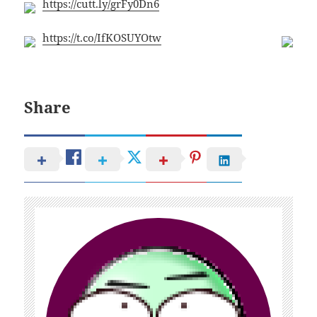
https://cutt.ly/grFy0Dn6
https://t.co/IfKOSUYOtw
Share