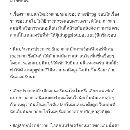
มาทดลอง!
• เรื่องราวแปลกใหม่: หลายๆเกมของ ทางเข้าpg ชอบใส่เรื่อง
ราวของเกมไปในวิธีการตรวจสอบดาวเคราะห์ใหม่ การล่า
สมบัติ หรือการพบเอเลี่ยน มันก็คล้ายกับหนังดังมากมาย ตรง
ส่วนนี้นี่แหละครับที่ทำให้ผู้เล่นpgslotเยอะแยะรู้สึกชื่นชอบ
• ฟีพบร์นานาประการ: ธีมอวกาศมักมาพร้อมฟีเจอร์พิเศษ
เยอะมาก ซึ่งมันทำให้ตัวเกมมีความน่าสนใจเพิ่มขึ้นเรื่อยๆ
โดยการออกแบบฟีพบร์ให้เข้ากับธีมเกมนี่แหละครับ มันก็ยิ่ง
ทำให้ตัวเกมpgslot77มีความน่าดึงดูดใจเพิ่มขึ้นเรื่อยๆด้วย
นั่นเองครับผม
• เสียงประกอบดี: เสียงดนตรีแนวไซไฟหรือเสียงเอฟเฟกต์
แบบยาวอวกาศนี่แหละครับผมโดนใจนักเดิมพันแบบสุดๆ
ด้วยเหตุว่ามันเป็นอะไรที่แปลกใหม่และน่าดึงดูด ในตอนที่
นักเดิมพันอยากอะไรใหม่ๆธีมอวกาศตอบปัญหาสูงที่สุด
• สัญลักษณ์จดจำง่าย: ไอค่อนหรือเครื่องหมายของเกมนั้นจำ