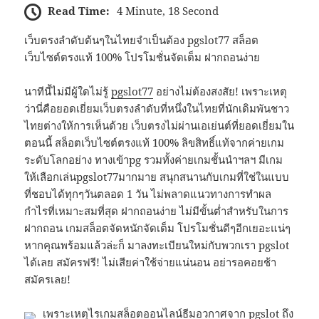
Read Time:
4 Minute, 18 Second
เว็บตรงลำดับต้นๆในไทยจำเป็นต้อง pgslot77 สล็อต
เว็บไซต์ตรงแท้ 100% โปรโมชั่นจัดเต็ม ฝากถอนง่าย
นาทีนี้ไม่มีผู้ใดไม่รู้
pgslot77
อย่างไม่ต้องสงสัย! เพราะเหตุ
ว่านี่คือยอดเยี่ยมเว็บตรงลำดับที่หนึ่งในไทยที่นักเดิมพันชาว
ไทยต่างให้การเห็นด้วย เว็บตรงไม่ผ่านเอเย่นต์ที่ยอดเยี่ยมใน
ตอนนี้ สล็อตเว็บไซต์ตรงแท้ 100% ลิขสิทธิ์แท้จากค่ายเกม
ระดับโลกอย่าง ทางเข้าpg รวมทั้งค่ายเกมชั้นนำฯลฯ มีเกม
ให้เลือกเล่นpgslot77มากมาย สนุกสนานกับเกมที่ใช่ในแบบ
ที่ชอบได้ทุกๆวันตลอด 1 วัน ไม่พลาดแนวทางการทำผล
กำไรที่เหมาะสมที่สุด ฝากถอนง่าย ไม่มีขั้นต่ำสำหรับในการ
ฝากถอน เกมสล็อตจัดหนักจัดเต็ม โปรโมชั่นดีๆอีกเยอะแน่ๆ
หากคุณพร้อมแล้วล่ะก็ มาลงทะเบียนใหม่กับพวกเรา pgslot
ได้เลย สมัครฟรี! ไม่เสียค่าใช้จ่ายแน่นอน อย่ารอคอยช้า
สมัครเลย!
เพราะเหตุไรเกมสล็อตออนไลน์ธีมอวกาศจาก pgslot ถึง