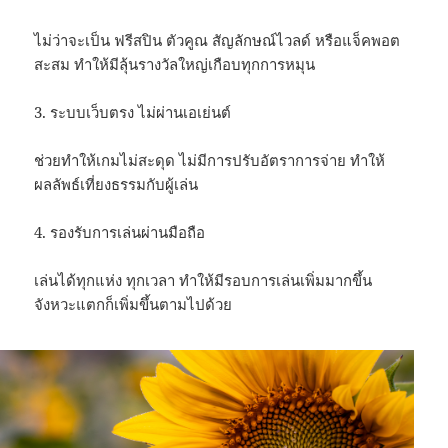
ไม่ว่าจะเป็น ฟรีสปิน ตัวคูณ สัญลักษณ์ไวลด์ หรือแจ็คพอต
สะสม ทำให้มีลุ้นรางวัลใหญ่เกือบทุกการหมุน
3. ระบบเว็บตรง ไม่ผ่านเอเย่นต์
ช่วยทำให้เกมไม่สะดุด ไม่มีการปรับอัตราการจ่าย ทำให้
ผลลัพธ์เที่ยงธรรมกับผู้เล่น
4. รองรับการเล่นผ่านมือถือ
เล่นได้ทุกแห่ง ทุกเวลา ทำให้มีรอบการเล่นเพิ่มมากขึ้น
จังหวะแตกก็เพิ่มขึ้นตามไปด้วย