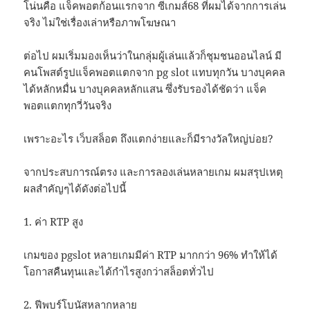
โน่นคือ แจ็คพอตก้อนแรกจาก ซีเกมส์68 ที่ผมได้จากการเล่น
จริง ไม่ใช่เรื่องเล่าหรือภาพโฆษณา
ต่อไป ผมเริ่มมองเห็นว่าในกลุ่มผู้เล่นแล้วก็ชุมชนออนไลน์ มี
คนโพสต์รูปแจ็คพอตแตกจาก pg slot แทบทุกวัน บางบุคคล
ได้หลักหมื่น บางบุคคลหลักแสน ซึ่งรับรองได้ชัดว่า แจ็ค
พอตแตกทุกวี่วันจริง
เพราะอะไร เว็บสล็อต ถึงแตกง่ายและก็มีรางวัลใหญ่บ่อย?
จากประสบการณ์ตรง และการลองเล่นหลายเกม ผมสรุปเหตุ
ผลสำคัญๆได้ดังต่อไปนี้
1. ค่า RTP สูง
เกมของ pgslot หลายเกมมีค่า RTP มากกว่า 96% ทำให้ได้
โอกาสคืนทุนและได้กำไรสูงกว่าสล็อตทั่วไป
2. ฟีพบร์โบนัสหลากหลาย