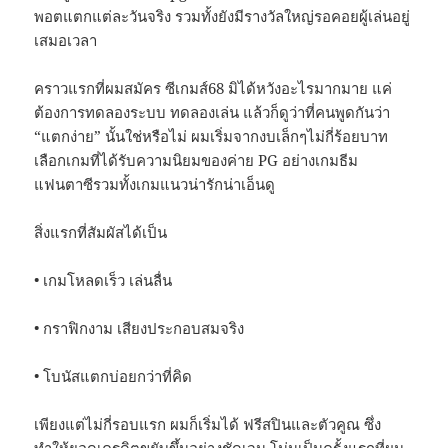
พอตแตกแต่ละวันจริง รวมทั้งยังมีรางวัลใหญ่รอคอยผู้เล่นอยู่
เสมอเวลา
คราวแรกที่ผมสมัคร ซีเกมส์68 มิได้หวังอะไรมากมาย แค่
ต้องการทดลองระบบ ทดลองเล่น แล้วก็ดูว่าที่คนพูดกันว่า
“แตกง่าย” นั้นใช่หรือไม่ ผมเริ่มจากงบเล็กๆไม่กี่ร้อยบาท
เลือกเกมที่ได้รับความนิยมของค่าย PG อย่างเกมธีม
แฟนตาซีรวมทั้งเกมแนวน่ารักน่าเอ็นดู
สิ่งแรกที่สัมผัสได้เป็น
• เกมโหลดเร็ว เล่นลื่น
• กราฟิกงาม เสียงประกอบสมจริง
• โบนัสแตกบ่อยกว่าที่คิด
เพียงแต่ไม่กี่รอบแรก ผมก็เริ่มได้ ฟรีสปินและตัวคูณ ซึ่ง