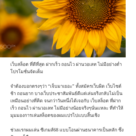
เว็บสล็อต ที่ดีที่สุด ฝากเร็ว ถอนไว ผ่านวอเลท ไม่มีอย่างต่ำ
โปรโมชั่นจัดเต็ม
จำต้องบอกตรงๆว่า “เจ็บมาเยอะ” ทั้งสมัครเว็บผิด เว็บไซต์
ช้า ถอนยาก บางเว็บประชาสัมพันธ์ดีแต่เล่นจริงกลับไม่เป็น
เหมือนอย่างที่คิด จนกว่าวันหนึ่งได้เจอกับ เว็บสล็อต ที่ฝาก
เร็ว ถอนไว ผ่านวอเลท ไม่มีอย่างน้อยจริงๆนั่นแหละ ที่ทำให้
มุมมองการเล่นสล็อตของผมแปรไปแบบสิ้นเชิง
ช่วงแรกผมเล่น ซีเกมส์68 แบบโอนผ่านธนาคารเป็นหลัก ซึ่ง