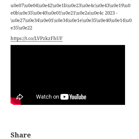
https://t.co/LVPzkzFhUF
Share