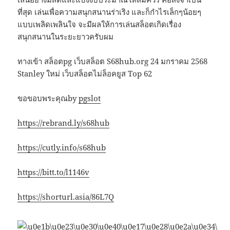
ที่สุด เล่นเพื่อความสนุกสนานร่าเริง และก็กำไรเล็กๆน้อยๆ
แบบเพลิดเพลินใจ จะมีผลให้การเล่นสล็อตเกิดเรื่อง
สนุกสนานในระยะยาวครับผม
ทางเข้า สล็อตpg เว็บสล็อต S68hub.org 24 มกราคม 2568
Stanley ใหม่ เว็บสล็อตไม่ล็อคยูส Top 62
ขอขอบพระคุณby
pgslot
https://rebrand.ly/s68hub
https://cutly.info/s68hub
https://bitt.to/l1146v
https://shorturl.asia/86L7Q