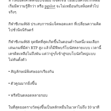
ทำให้ยอดเครดิตขยับขึ้นอย่างชัดเจน โน่นเป็นครั้งแรกที่ผม
เริ่มมีความรู้สึกว่า หรือ
pgslot
จะไม่เหมือนกับสล็อตทั่วไป
จริงๆ
กีฬาซีเกมส์68 ประสบการณ์แจ็คพอตแตก ที่เปลี่ยนความคิด
ไปชั่วนิจนิรันดร์
กีฬาซีเกมส์68 จุดพีคที่สุดเกิดขึ้นในตอนค่ำวันหนึ่ง ผมเลือก
เล่นเกมที่มีค่า RTP สูง แล้วก็มีฟีพบร์โบนัสหลายแบบ เวลานี้
เครดิตเหลือไม่ถึงพัน แต่ว่าจู่ๆก็เข้าสู่รอบโบนัสใหญ่แบบ
ไม่ทันตั้งตัว
• สัญลักษณ์พิเศษออกเรียงกัน
• ตัวคูณมากยิ่งขึ้น
• ฟรีสปินตลอดหลายรอบ
ในที่สุดยอดรางวัลพุ่งขึ้นเป็นหลักหมื่นในเวลาไม่ถึง 10 นาที