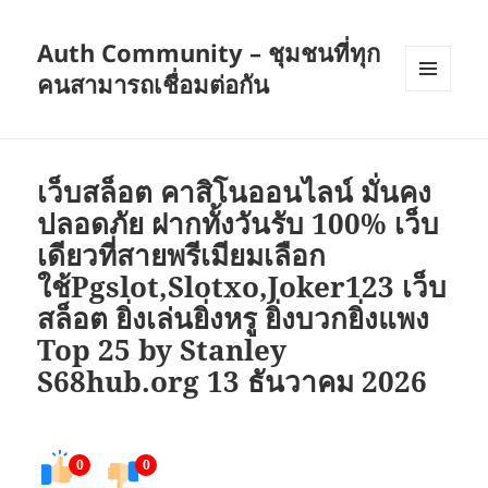
Auth Community – ชุมชนที่ทุก
คนสามารถเชื่อมต่อกัน
เมนู
และวิด
เจ็ต
เว็บสล็อต คาสิโนออนไลน์ มั่นคง
ปลอดภัย ฝากทั้งวันรับ 100% เว็บ
เดียวที่สายพรีเมียมเลือก
ใช้Pgslot,Slotxo,Joker123 เว็บ
สล็อต ยิ่งเล่นยิ่งหรู ยิ่งบวกยิ่งแพง
Top 25 by Stanley
S68hub.org 13 ธันวาคม 2026
0
0