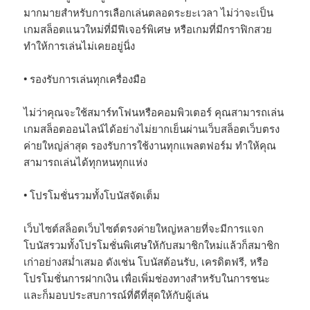
มากมายสำหรับการเลือกเล่นตลอดระยะเวลา ไม่ว่าจะเป็น
เกมสล็อตแนวใหม่ที่มีฟีเจอร์พิเศษ หรือเกมที่มีกราฟิกสวย
ทำให้การเล่นไม่เคยอยู่นิ่ง
• รองรับการเล่นทุกเครื่องมือ
ไม่ว่าคุณจะใช้สมาร์ทโฟนหรือคอมพิวเตอร์ คุณสามารถเล่น
เกมสล็อตออนไลน์ได้อย่างไม่ยากเย็นผ่านเว็บสล็อตเว็บตรง
ค่ายใหญ่ล่าสุด รองรับการใช้งานทุกแพลตฟอร์ม ทำให้คุณ
สามารถเล่นได้ทุกหนทุกแห่ง
• โปรโมชั่นรวมทั้งโบนัสจัดเต็ม
เว็บไซต์สล็อตเว็บไซต์ตรงค่ายใหญ่หลายที่จะมีการแจก
โบนัสรวมทั้งโปรโมชั่นพิเศษให้กับสมาชิกใหม่แล้วก็สมาชิก
เก่าอย่างสม่ำเสมอ ดังเช่น โบนัสต้อนรับ, เครดิตฟรี, หรือ
โปรโมชั่นการฝากเงิน เพื่อเพิ่มช่องทางสำหรับในการชนะ
และก็มอบประสบการณ์ที่ดีที่สุดให้กับผู้เล่น