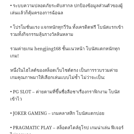
• ระบบความปลอดภัยระดับสากล ปกป้องข้อมูลส่วนตัวของผู้
เล่นแล้วก็คุ้มครองการฉ้อฉล
• โปรโมชั่นแรง แจกหนักทุกวี่วัน ทั้งเครดิตฟรี โบนัสแรกเข้า
รวมทั้งกิจกรรมลุ้นรางวัลล้นหลาม
รวมค่ายเกม hengjing168 ชั้นแนวหน้า โบนัสแตกหนักทุก
เกม!
หนึ่งในไฮไลต์ของสล็อตเว็บไซต์ตรง เป็นการรวบรวมค่าย
เกมคุณภาพมาให้เลือกเล่นแบบไม่ซ้ำ ไม่ว่าจะเป็น:
• PG SLOT – ค่ายตามที่ขึ้นชื่อลือชาเรื่องกราฟิกงาม โบนัส
เข้าไว
• JOKER GAMING – เกมคลาสสิก โบนัสแตกบ่อย
• PRAGMATIC PLAY – สล็อตสไตล์ยุโรป เกมน่าเล่น ฟีเจอร์