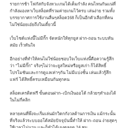
รายการช้า โฟกัสกับจังหวะเกมได้เต็มกำลัง คนไหนกันแน่ที่
กำลังมองหาเว็บสล็อตที่รวมค่ายเกมไว้ครบ เล่นง่าย รวมทั้ง
บรรยากาศการใช้งานลื่นๆสล็อต168 ก็เป็นอีกตัวเลือกที่คน
ไม่ใช่น้อยเอ๋ยถึงในเดี๋ยวนี้
เว็บไซต์แห่งนี้ไม่มีกั๊ก จัดหนักให้ทุกยูส ฝาก-ถอน ระบบทัน
สมัย เร็วทันใจ
อีกอย่างที่ทำให้คนไม่ใช่น้อยชอบใจเว็บแห่งนี้คือความรู้สึก
ว่า “ไม่มีกั๊ก” จริงๆไม่ว่าจะยูสใหม่หรือยูสเก่า ก็ได้สิทธิ์
โปรโมชันและการดูแลเท่าๆกัน ไม่มีแบ่งชั้น เล่นแล้วรู้สึก
แฟร์ ได้สิทธิ์ครบเหมือนกันทุกคน
สล็อตเครดิตฟรี ขั้นตอนฝาก–เบิกเงินออโต้ กล้วยๆทำเองได้
ในไม่กี่คลิก
หลายคนที่พึ่งจะเริ่มเล่นมักวิตกกังวลด้านการเงิน แม้กระนั้น
ที่จริงแล้วระบบออโต้สมัยปัจจุบันนี้ทำให้ ฝาก–ถอน ง่ายสุดๆ
ใช้เวลาไม่นาน และก็ทำได้เองตลอด 24 ชม.