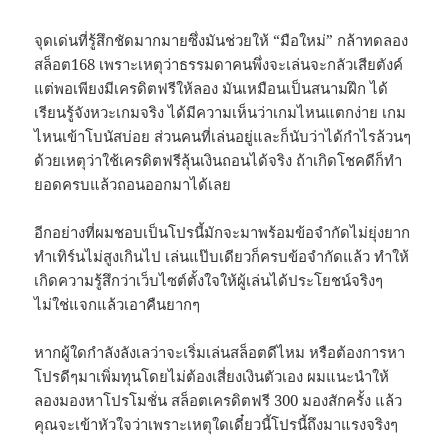
จุดเด่นที่รู้สึกชัดมากมายซึ่งมันช่วยให้ “มือใหม่” กล้าทดลอง
สล็อต168 เพราะเหตุว่าธรรมดาคนพึ่งจะเล่นจะกลัวเสียตังค์
แต่พอเพียงมีเครดิตฟรีให้ลอง มันเหมือนเป็นสนามฝึก ได้
เรียนรู้จังหวะเกมจริง ได้มีความเห็นว่าเกมไหนแตกง่าย เกม
ไหนเข้าโบนัสบ่อย ส่วนคนที่เล่นอยู่และก็นับว่าได้กำไรล้วนๆ
ด้วยเหตุว่าใช้เครดิตฟรีลุ้นเงินถอนได้จริง ถ้าเกิดโชคดีก็ทำ
ยอดครบแล้วถอนออกมาได้เลย
อีกอย่างที่ผมชอบเป็นโปรนี้มักจะมาพร้อมข้อจำกัดไม่ยุ่งยาก
ทำเทิร์นไม่สูงเกินไป เล่นแป๊บเดียวก็ครบข้อจำกัดแล้ว ทำให้
เกิดความรู้สึกว่าเว็บไซต์ตั้งใจให้ผู้เล่นได้ประโยชน์จริงๆ
ไม่ใช่แจกแล้วเอาคืนยากๆ
หากผู้ใดกำลังลังเลว่าจะเริ่มเล่นสล็อตดีไหม หรือต้องการหา
โปรดีๆมาเพิ่มทุนโดยไม่ต้องเสี่ยงเงินตัวเอง ผมแนะนำให้
ลองมองหาโปรโมชั่น สล็อตเครดิตฟรี 300 มองสักครั้ง แล้ว
คุณจะเข้าหัวใจว่าเพราะเหตุใดเดี๋ยวนี้โปรนี้ถึงมาแรงจริงๆ