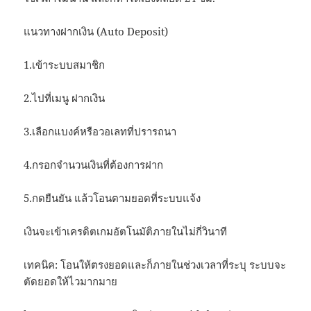
แนวทางฝากเงิน (Auto Deposit)
1.เข้าระบบสมาชิก
2.ไปที่เมนู ฝากเงิน
3.เลือกแบงค์หรือวอเลทที่ปรารถนา
4.กรอกจำนวนเงินที่ต้องการฝาก
5.กดยืนยัน แล้วโอนตามยอดที่ระบบแจ้ง
เงินจะเข้าเครดิตเกมอัตโนมัติภายในไม่กี่วินาที
เทคนิค: โอนให้ตรงยอดและก็ภายในช่วงเวลาที่ระบุ ระบบจะ
ตัดยอดให้ไวมากมาย