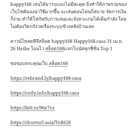
happy168 เล่นได้ยาวๆแบบไม่มีสะดุด ยิ่งทำให้ภาพรวมของ
เว็บไซต์มองน่าใช้มากขึ้น จะเล่นตอนไหนก็สบาย จัดการเงิน
ก็ง่าย ทำให้โฟกัสกับการเล่นและจังหวะเกมได้เต็มกำลัง โดย
ไม่ต้องวิตกกังวลเรื่องระบบข้างหลังบ้านเลย
ดาวน์โหลดพีจีสล็อต happy168 Happy168.casa 31 เม.ย.
26 Heike โอนไว
สล็อต168
แจกโบนัสทุกซีซั่น Top 1
ขอขอบพระคุณเว็บ
สล็อต168
https://rebrand.ly/happy168-casa
https://cutly.info/happy168-casa
https://bitt.to/96x7vz
https://shorturl.asia/TnBGH