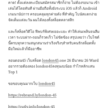
คาด! ตั้งแต่ลงทะเบียนสมัครสมาชิกก็ง่าย ไม่ต้องรอนาน เข้า
เล่นได้โดยทันที ผ่านมือถือทั้งยังระบบ iOS แล้วก็ Android
เกมนานัปการ ครอบคลุมทุกค่ายดัง ที่สำคัญ โบนัสแตกง่าย
จัดเต็มแต่ละวัน ผมได้ลองทั้งสล็อตคลาสสิก
และก็สล็อตวิดีโอ ฟีพบร์พิเศษเยอะแยะ ทำให้เล่นเพลินจนลืม
เวลา ระบบฝาก-ถอนก็รวดเร็ว ไม่ขัดข้อง สรุปเลยว่า เว็บไซต์
นี้ครบทุกความสนุกสนานร่าเริงจริงๆสำหรับคนรักสล็อตทั้ง
มือใหม่แล้วก็มืออาชีพ
ลอนดอน45 เว็บสล็อต
london45
.one 26 มีนาคม 26 Ward
อยากรวยต้องลอง london45ลงทุนงบน้อย กำไรหลักแสน
Top 1
ขอขอบคุณมากเว็บ
london45
https://rebrand.ly/london-45
https://cutly.info/london-45