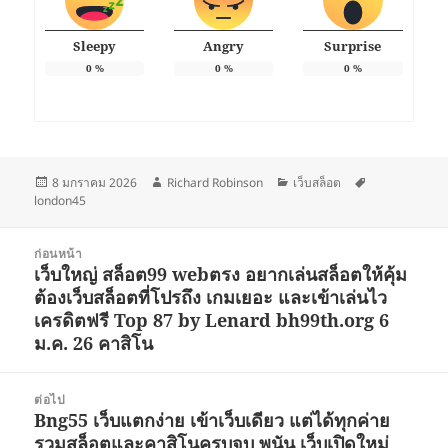
Sleepy
Angry
Surprise
0
%
0
%
0
%
เขียน
ผู้
หมวด
ป้าย
8 มกราคม 2026
Richard Robinson
เว็บสล็อต
เมื่อ
เขียน
หมู่
กำกับ
london45
แนะแนว
ก่อนหน้า
เรื่อง
เว็บใหญ่ สล็อต99 webตรง อยากเล่นสล็อตให้คุ้ม
เรื่อง
ต้องเว็บสล็อตที่โปรถึง เกมเยอะ และเข้าเล่นไว
ก่อน
เครดิตฟรี Top 87 by Lenard bh99th.org 6
หน้า:
ม.ค. 26 คาสิโน
ต่อไป
Bng55 เว็บแตกง่าย เข้าเว็บเดียว แต่ได้ทุกค่าย
เรื่อง
รวมสล็อตและคาสิโนครบจบ พนัน เว็บเปิดใหม่
ต่อ