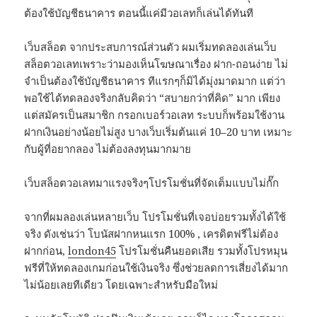
ต้องใช้บัญชีธนาคาร ตอนนี้แค่มีวอเลทก็เล่นได้ทันที
เว็บสล็อต จากประสบการณ์ส่วนตัว ผมเริ่มทดลองเล่นเว็บ
สล็อตวอเลทเพราะว่ามองเห็นโฆษณาเรื่อง ฝาก-ถอนง่าย ไม่
จำเป็นต้องใช้บัญชีธนาคาร ทีแรกๆก็มิได้มุ่งมาดมาก แต่ว่า
พอใช้ได้ทดลองจริงกลับคิดว่า “สบายกว่าที่คิด” มาก เพียง
แต่สมัครเป็นสมาชิก กรอกเบอร์วอเลท ระบบก็พร้อมใช้งาน
ฝากเงินอย่างน้อยไม่สูง บางเว็บเริ่มต้นแค่ 10–20 บาท เหมาะ
กับผู้ที่อยากลอง ไม่ต้องลงทุนมากมาย
เว็บสล็อตวอเลทมาแรงจริงๆโปรโมชั่นที่จัดเต็มแบบไม่กั๊ก
จากที่ผมลองเล่นหลายเว็บ โปรโมชั่นที่เจอบ่อยรวมทั้งได้ใช้
จริง ดังเช่นว่า โบนัสฝากหนแรก 100% , เครดิตฟรีไม่ต้อง
ฝากก่อน,
london45
โปรโมชั่นคืนยอดเสีย รวมทั้งโปรหมุน
ฟรีที่ให้ทดลองเกมก่อนใช้เงินจริง ซึ่งช่วยลดการเสี่ยงได้มาก
ไม่น้อยเลยทีเดียว โดยเฉพาะสำหรับมือใหม่