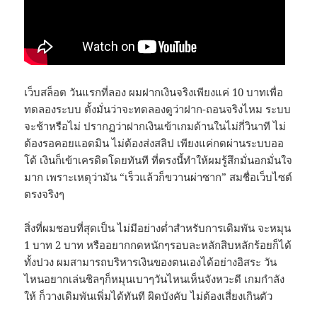
เว็บสล็อต วันแรกที่ลอง ผมฝากเงินจริงเพียงแค่ 10 บาทเพื่อ
ทดลองระบบ ตั้งมั่นว่าจะทดลองดูว่าฝาก-ถอนจริงไหม ระบบ
จะช้าหรือไม่ ปรากฏว่าฝากเงินเข้าเกมด้านในไม่กี่วินาที ไม่
ต้องรอคอยแอดมิน ไม่ต้องส่งสลิป เพียงแค่กดผ่านระบบออ
โต้ เงินก็เข้าเครดิตโดยทันที ที่ตรงนี้ทำให้ผมรู้สึกมั่นอกมั่นใจ
มาก เพราะเหตุว่ามัน “เร็วแล้วก็ขวานผ่าซาก” สมชื่อเว็บไซต์
ตรงจริงๆ
สิ่งที่ผมชอบที่สุดเป็น ไม่มีอย่างต่ำสำหรับการเดิมพัน จะหมุน
1 บาท 2 บาท หรืออยากกดหนักๆรอบละหลักสิบหลักร้อยก็ได้
ทั้งปวง ผมสามารถบริหารเงินของตนเองได้อย่างอิสระ วัน
ไหนอยากเล่นชิลๆก็หมุนเบาๆวันไหนเห็นจังหวะดี เกมกำลัง
ให้ ก็วางเดิมพันเพิ่มได้ทันที ผิดบังคับ ไม่ต้องเสี่ยงเกินตัว