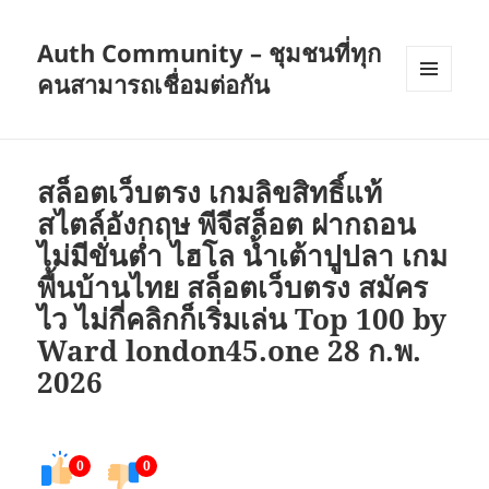
Auth Community – ชุมชนที่ทุก
คนสามารถเชื่อมต่อกัน
เมนู
และวิด
เจ็ต
สล็อตเว็บตรง เกมลิขสิทธิ์แท้
สไตล์อังกฤษ พีจีสล็อต ฝากถอน
ไม่มีขั่นต่ำ ไฮโล น้ำเต้าปูปลา เกม
พื้นบ้านไทย สล็อตเว็บตรง สมัคร
ไว ไม่กี่คลิกก็เริ่มเล่น Top 100 by
Ward london45.one 28 ก.พ.
2026
0
0