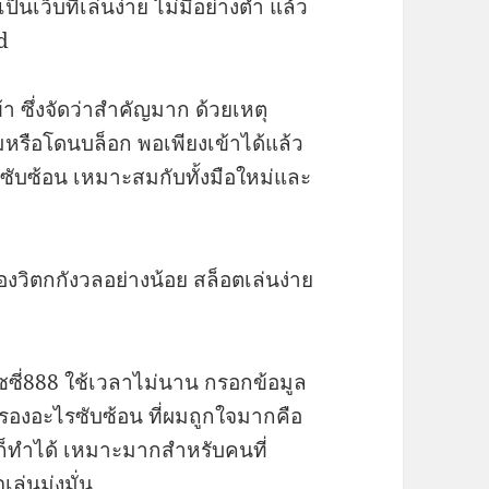
นเว็บที่เล่นง่าย ไม่มีอย่างต่ำ แล้ว
id
า ซึ่งจัดว่าสำคัญมาก ด้วยเหตุ
มหรือโดนบล็อก พอเพียงเข้าได้แล้ว
ลับซับซ้อน เหมาะสมกับทั้งมือใหม่และ
องวิตกกังวลอย่างน้อย สล็อตเล่นง่าย
ซี่888 ใช้เวลาไม่นาน กรอกข้อมูล
รับรองอะไรซับซ้อน ที่ผมถูกใจมากคือ
กๆก็ทำได้ เหมาะมากสำหรับคนที่
่นมุ่งมั่น