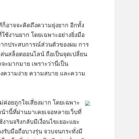
ก็อาจจะคิดถึงความยุ่งยาก อีกทั้ง
ที่ใช้งานยาก โดยเฉพาะอย่างยิ่งมือ
ั้นจากประสบการณ์ส่วนตัวของผม การ
่นสล็อตออนไลน์ ถือเป็นจุดเปลี่ยน
จะมากมาย เพราะว่านี่เป็น
งในเรื่องความง่าย ความสบาย และความ
ม่ค่อยถูกใจเสี่ยงมาก โดยเฉพาะ
น้านี้ที่ผ่านมาเคยเจอหลายเว็บที่
้งานจริงกลับมีเงื่อนไขเยอะแยะ
รับมือถือบางรุ่น จวบจนกระทั่งมี