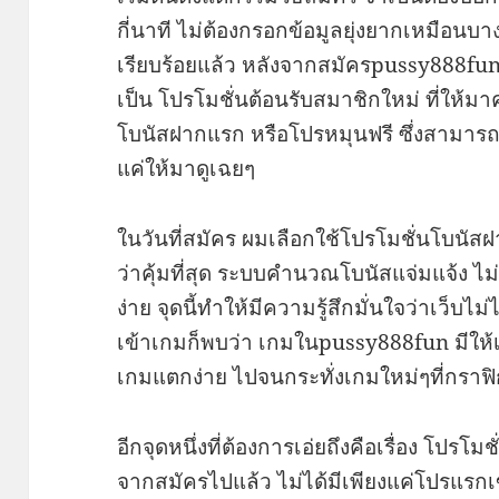
กี่นาที ไม่ต้องกรอกข้อมูลยุ่งยากเหมือนบาง
เรียบร้อยแล้ว หลังจากสมัครpussy888fun
เป็น โปรโมชั่นต้อนรับสมาชิกใหม่ ที่ให้มา
โบนัสฝากแรก หรือโปรหมุนฟรี ซึ่งสามารถ
แค่ให้มาดูเฉยๆ
ในวันที่สมัคร ผมเลือกใช้โปรโมชั่นโบนัสฝ
ว่าคุ้มที่สุด ระบบคำนวณโบนัสแจ่มแจ้ง ไม่
ง่าย จุดนี้ทำให้มีความรู้สึกมั่นใจว่าเว็บไม
เข้าเกมก็พบว่า เกมในpussy888fun มีให้เ
เกมแตกง่าย ไปจนกระทั่งเกมใหม่ๆที่กราฟิ
อีกจุดหนึ่งที่ต้องการเอ่ยถึงคือเรื่อง โปร
จากสมัครไปแล้ว ไม่ได้มีเพียงแค่โปรแรกเข้