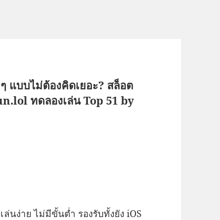
้น ๆ แบบไม่ต้องคิดเยอะ? สล็อต
un.lol ทดลองเล่น Top 51 by
ง่าย ไม่มีขั้นต่ำ รองรับทั้งยัง iOS