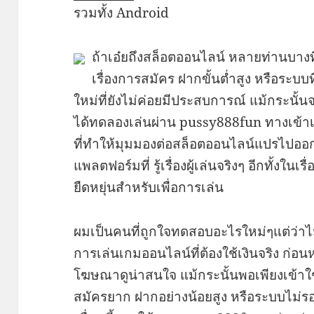
รวมทั้ง Android
ถ้าเอ๋ยถึงสล็อตออนไลน์ หลายท่านบางที
เรื่องการสมัคร ฝากขั้นต่ำสูง หรือระบบ
ใหม่ที่ยังไม่ค่อยมีประสบการณ์ แม้กระน
ได้ทดลองเล่นผ่าน pussy888fun ทางเข้าเล
ที่ทำให้มุมมองต่อสล็อตออนไลน์แปรไปออก
แพลตฟอร์มที่ รู้เรื่องผู้เล่นจริงๆ อีกทั้
ยืดหยุ่นสำหรับเพื่อการเล่น
ผมเป็นคนที่ถูกใจทดสอบอะไรใหม่ๆแต่ว่าไ
การเล่นเกมออนไลน์ที่ต้องใช้เงินจริง ก่อนห
โฆษณาดูน่าสนใจ แม้กระนั้นพอเพียงเข้าใช
สมัครยาก ฝากอย่างน้อยสูง หรือระบบไม่รอง