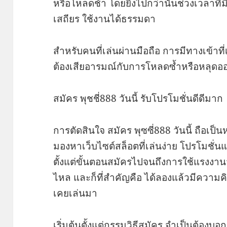
หรือโหลดช้า โดยยิ่งไปกว่านั้นช่วงเวลาที่
เสถียร ใช้งานได้ธรรมดา
สำหรับคนที่เล่นผ่านมือถือ การมีทางเข้าที
ต้องเสียอารมณ์กับการโหลดซ้ำหรือหลุด
สมัคร พุชชี่888 วันนี้ รับโปรโมชั่นดีดีมาก
การตัดสินใจ สมัคร พุซซี่888 วันนี้ ถือเป็น
มองหาเว็บไซต์สล็อตที่เล่นง่าย โปรโมชั่น
ตั้งแต่ขั้นตอนสมัครไปจนถึงการใช้แรงงานจร
ไหล และก็ที่สำคัญคือ ได้ลองแล้วมีความคิ
เคยเล่นมา
เริ่มต้นตั้งแต่กรรมวิธีสมัคร จำเป็นต้อง