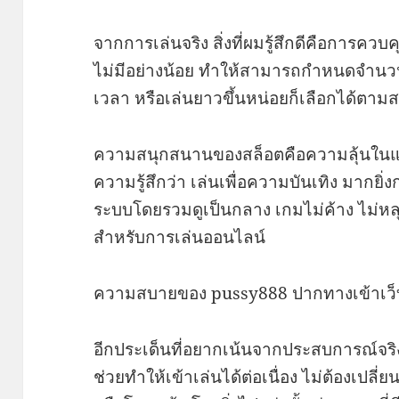
จากการเล่นจริง สิ่งที่ผมรู้สึกดีคือการคว
ไม่มีอย่างน้อย ทำให้สามารถกำหนดจำนวนเง
เวลา หรือเล่นยาวขึ้นหน่อยก็เลือกได้ตาม
ความสนุกสนานของสล็อตคือความลุ้นในแต่
ความรู้สึกว่า เล่นเพื่อความบันเทิง มากยิ่
ระบบโดยรวมดูเป็นกลาง เกมไม่ค้าง ไม่หลุ
สำหรับการเล่นออนไลน์
ความสบายของ pussy888 ปากทางเข้าเว
อีกประเด็นที่อยากเน้นจากประสบการณ์จริ
ช่วยทำให้เข้าเล่นได้ต่อเนื่อง ไม่ต้องเปล