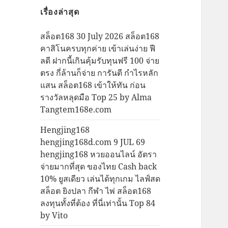
เรื่องล่าสุด
สล็อต168 30 July 2026 สล็อต168
คาสิโนครบทุกค่าย เข้าเล่นง่าย ฟี
ลดี ฝากนี้เกินคุ้มรับทุนฟรี 100 จ่าย
ตรง กี่ล้านก็จ่าย การันตี กำไรหลัก
แสน สล็อต168 เข้าให้ทัน ก่อน
รางวัลหลุดมือ Top 25 by Alma
Tangtem168e.com
Hengjing168
hengjing168d.com 9 JUL 69
hengjing168 หวยออนไลน์ อัตรา
จ่ายมากที่สุด ของไทย Cash back
10% ยูสเดียว เล่นได้ทุกเกม ไลฟ์สด
สล็อต ยิงปลา กีฬา ไพ่ สล็อต168
ลงทุนทั้งที่ต้อง ที่นี่เท่านั้น Top 84
by Vito