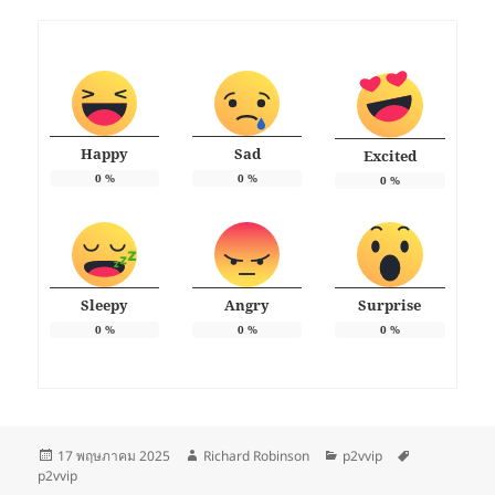
Happy
Sad
Excited
0
%
0
%
0
%
Sleepy
Angry
Surprise
0
%
0
%
0
%
เขียน
ผู้
หมวด
ป้าย
17 พฤษภาคม 2025
Richard Robinson
p2vvip
เมื่อ
เขียน
หมู่
กำกับ
p2vvip