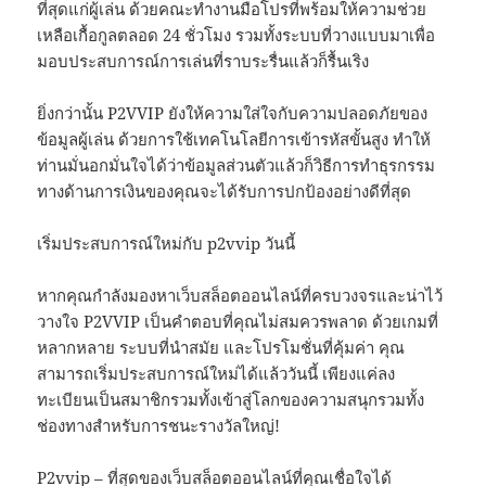
ที่สุดแก่ผู้เล่น ด้วยคณะทำงานมือโปรที่พร้อมให้ความช่วย
เหลือเกื้อกูลตลอด 24 ชั่วโมง รวมทั้งระบบที่วางแบบมาเพื่อ
มอบประสบการณ์การเล่นที่ราบระรื่นแล้วก็รื้นเริง
ยิ่งกว่านั้น P2VVIP ยังให้ความใส่ใจกับความปลอดภัยของ
ข้อมูลผู้เล่น ด้วยการใช้เทคโนโลยีการเข้ารหัสขั้นสูง ทำให้
ท่านมั่นอกมั่นใจได้ว่าข้อมูลส่วนตัวแล้วก็วิธีการทำธุรกรรม
ทางด้านการเงินของคุณจะได้รับการปกป้องอย่างดีที่สุด
เริ่มประสบการณ์ใหม่กับ p2vvip วันนี้
หากคุณกำลังมองหาเว็บสล็อตออนไลน์ที่ครบวงจรและน่าไว้
วางใจ P2VVIP เป็นคำตอบที่คุณไม่สมควรพลาด ด้วยเกมที่
หลากหลาย ระบบที่นำสมัย และโปรโมชั่นที่คุ้มค่า คุณ
สามารถเริ่มประสบการณ์ใหม่ได้แล้ววันนี้ เพียงแค่ลง
ทะเบียนเป็นสมาชิกรวมทั้งเข้าสู่โลกของความสนุกรวมทั้ง
ช่องทางสำหรับการชนะรางวัลใหญ่!
P2vvip – ที่สุดของเว็บสล็อตออนไลน์ที่คุณเชื่อใจได้