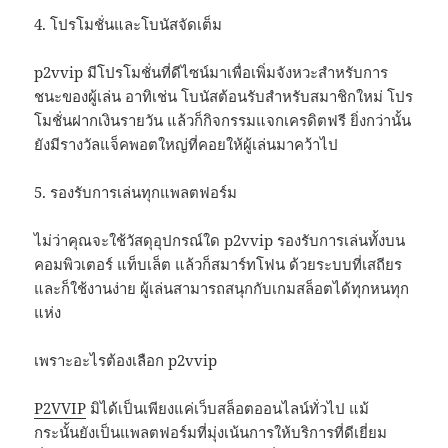
4. โปรโมชั่นและโบนัสจัดเต็ม
p2vvip มีโปรโมชั่นที่ดีไซน์มาเพื่อเพิ่มจังหวะสำหรับการ
ชนะของผู้เล่น อาทิเช่น โบนัสต้อนรับสำหรับสมาชิกใหม่ โปร
โมชั่นฝากเงินรายวัน แล้วก็กิจกรรมแจกเครดิตฟรี ยิ่งกว่านั้น
ยังมีรางวัลแจ็คพอตใหญ่ที่คอยให้ผู้เล่นมาคว้าไป
5. รองรับการเล่นทุกแพลตฟอร์ม
ไม่ว่าคุณจะใช้วัสดุอุปกรณ์ใด p2vvip รองรับการเล่นทั้งบน
คอมพิวเตอร์ แท็บเล็ต แล้วก็สมาร์ทโฟน ด้วยระบบที่เสถียร
และก็ใช้งานง่าย ผู้เล่นสามารถสนุกกับเกมสล็อตได้ทุกหนทุก
แห่ง
เพราะอะไรต้องเลือก p2vvip
P2VVIP
มิได้เป็นเพียงแค่เว็บสล็อตออนไลน์ทั่วไป แม้
กระนั้นยังเป็นแพลตฟอร์มที่มุ่งเน้นการให้บริการที่ดีเยี่ยม